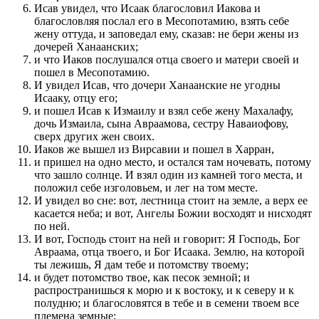
Исав увидел, что Исаак благословил Иакова и
благословляя послал его в Месопотамию, взять себе
жену оттуда, и заповедал ему, сказав: не бери жены из
дочерей Ханаанских;
и что Иаков послушался отца своего и матери своей и
пошел в Месопотамию.
И увидел Исав, что дочери Ханаанские не угодны
Исааку, отцу его;
и пошел Исав к Измаилу и взял себе жену Махалафу,
дочь Измаила, сына Авраамова, сестру Наваиофову,
сверх других жен своих.
Иаков же вышел из Вирсавии и пошел в Харран,
и пришел на одно место, и остался там ночевать, потому
что зашло солнце. И взял один из камней того места, и
положил себе изголовьем, и лег на том месте.
И увидел во сне: вот, лестница стоит на земле, а верх ее
касается неба; и вот, Ангелы Божии восходят и нисходят
по ней.
И вот, Господь стоит на ней и говорит: Я Господь, Бог
Авраама, отца твоего, и Бог Исаака. Землю, на которой
ты лежишь, Я дам тебе и потомству твоему;
и будет потомство твое, как песок земной; и
распространишься к морю и к востоку, и к северу и к
полудню; и благословятся в тебе и в семени твоем все
племена земные;