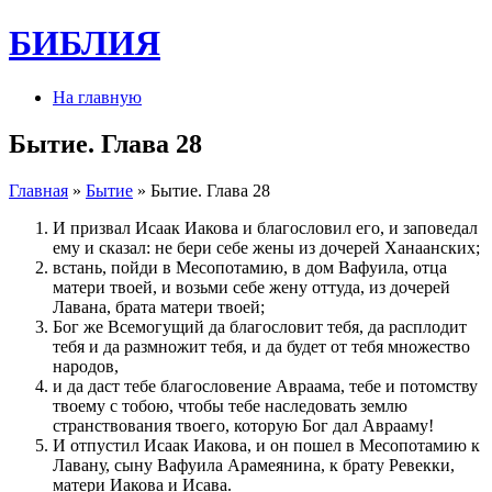
БИБЛИЯ
На главную
Бытие. Глава 28
Главная
»
Бытие
» Бытие. Глава 28
И призвал Исаак Иакова и благословил его, и заповедал
ему и сказал: не бери себе жены из дочерей Ханаанских;
встань, пойди в Месопотамию, в дом Вафуила, отца
матери твоей, и возьми себе жену оттуда, из дочерей
Лавана, брата матери твоей;
Бог же Всемогущий да благословит тебя, да расплодит
тебя и да размножит тебя, и да будет от тебя множество
народов,
и да даст тебе благословение Авраама, тебе и потомству
твоему с тобою, чтобы тебе наследовать землю
странствования твоего, которую Бог дал Аврааму!
И отпустил Исаак Иакова, и он пошел в Месопотамию к
Лавану, сыну Вафуила Арамеянина, к брату Ревекки,
матери Иакова и Исава.