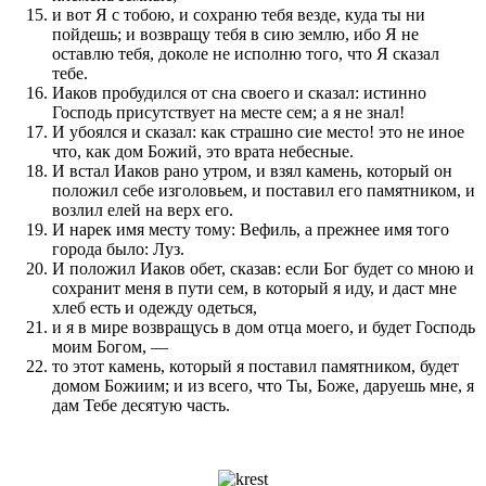
и вот Я с тобою, и сохраню тебя везде, куда ты ни
пойдешь; и возвращу тебя в сию землю, ибо Я не
оставлю тебя, доколе не исполню того, что Я сказал
тебе.
Иаков пробудился от сна своего и сказал: истинно
Господь присутствует на месте сем; а я не знал!
И убоялся и сказал: как страшно сие место! это не иное
что, как дом Божий, это врата небесные.
И встал Иаков рано утром, и взял камень, который он
положил себе изголовьем, и поставил его памятником, и
возлил елей на верх его.
И нарек имя месту тому: Вефиль, а прежнее имя того
города было: Луз.
И положил Иаков обет, сказав: если Бог будет со мною и
сохранит меня в пути сем, в который я иду, и даст мне
хлеб есть и одежду одеться,
и я в мире возвращусь в дом отца моего, и будет Господь
моим Богом, —
то этот камень, который я поставил памятником, будет
домом Божиим; и из всего, что Ты, Боже, даруешь мне, я
дам Тебе десятую часть.