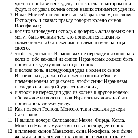
удел их прибавится к уделу того колена, в котором они
будут, и от удела колена отцов наших отнимется удел их.
И дал Моисей повеление сынам Израилевым, по слову
Господню, и сказал: правду говорит колено сынов
Иосифовых;
вот что заповедует Господь о дочерях Салпаадовых: они
могут быть женами тех, кто понравится глазам их,
только должны быть женами в племени колена отца
своего,
чтобы удел сынов Израилевых не переходил из колена в
колено; ибо каждый из сынов Израилевых должен быть
привязан к уделу колена отцов своих;
и всякая дочь, наследующая удел в коленах сынов
Израилевых, должна быть женою кого-нибудь из
племени колена отца своего, чтобы сыны Израилевы
наследовали каждый удел отцов своих,
и чтобы не переходил удел из колена в другое колено;
ибо каждое из колен сынов Израилевых должно быть
привязано к своему уделу.
Как повелел Господь Моисею, так и сделали дочери
Салпаадовы.
И вышли дочери Салпаадовы Махла, Фирца, Хогла,
Милка и Ноа в замужество за сыновей дядей своих;
в племени сынов Манассии, сына Иосифова, они были
женами, и остался удел их в колене племени отца их.