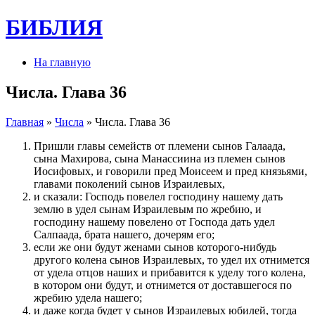
БИБЛИЯ
На главную
Числа. Глава 36
Главная
»
Числа
» Числа. Глава 36
Пришли главы семейств от племени сынов Галаада,
сына Махирова, сына Манассиина из племен сынов
Иосифовых, и говорили пред Моисеем и пред князьями,
главами поколений сынов Израилевых,
и сказали: Господь повелел господину нашему дать
землю в удел сынам Израилевым по жребию, и
господину нашему повелено от Господа дать удел
Салпаада, брата нашего, дочерям его;
если же они будут женами сынов которого-нибудь
другого колена сынов Израилевых, то удел их отнимется
от удела отцов наших и прибавится к уделу того колена,
в котором они будут, и отнимется от доставшегося по
жребию удела нашего;
и даже когда будет у сынов Израилевых юбилей, тогда