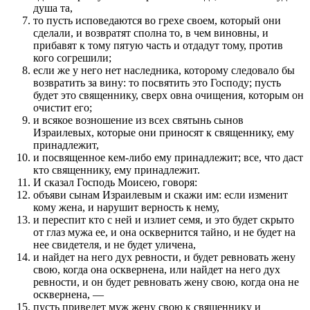
душа та,
то пусть исповедаются во грехе своем, который они
сделали, и возвратят сполна то, в чем виновны, и
прибавят к тому пятую часть и отдадут тому, против
кого согрешили;
если же у него нет наследника, которому следовало бы
возвратить за вину: то посвятить это Господу; пусть
будет это священнику, сверх овна очищения, которым он
очистит его;
и всякое возношение из всех святынь сынов
Израилевых, которые они приносят к священнику, ему
принадлежит,
и посвященное кем-либо ему принадлежит; все, что даст
кто священнику, ему принадлежит.
И сказал Господь Моисею, говоря:
объяви сынам Израилевым и скажи им: если изменит
кому жена, и нарушит верность к нему,
и переспит кто с ней и излиет семя, и это будет скрыто
от глаз мужа ее, и она осквернится тайно, и не будет на
нее свидетеля, и не будет уличена,
и найдет на него дух ревности, и будет ревновать жену
свою, когда она осквернена, или найдет на него дух
ревности, и он будет ревновать жену свою, когда она не
осквернена, —
пусть приведет муж жену свою к священнику и