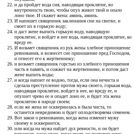
и да пройдет вода сия, наводящая проклятие, во
внутренность твою, чтобы опух живот твой и опало
лоно твое. И скажет жена: аминь, аминь.
И напишет священник заклинания сии на свитке, и
смоет их в горькую воду;
и даст жене выпить горькую воду, наводящую
проклятие, и войдет в нее вода, наводящая проклятие, ко
вреду ее.
И возьмет священник из рук жены хлебное приношение
ревнования, и вознесет сие приношение пред Господом,
и отнесет его к жертвеннику;
и возьмет священник горстью из хлебного приношения
часть в память, и сожжет на жертвеннике, и потом даст
жене выпить воды;
и когда напоит ее водою, тогда, если она нечиста и
сделала преступление против мужа своего, горькая вода,
наводящая проклятие, войдет в нее, ко вреду ее, и
опухнет чрево ее и опадет лоно ее, и будет эта жена
проклятою в народе своем;
если же жена не осквернилась и была чиста, то
останется невредимою и будет оплодотворяема семенем.
Вот закон о ревновании, когда жена изменит мужу
своему и осквернится,
или когда на мужа найдет дух ревности, и он будет
ревновать жену свою, тогда пусть он поставит жену