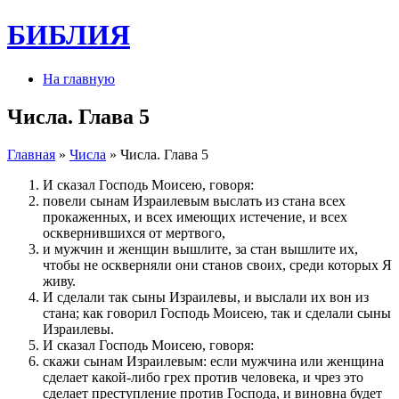
БИБЛИЯ
На главную
Числа. Глава 5
Главная
»
Числа
» Числа. Глава 5
И сказал Господь Моисею, говоря:
повели сынам Израилевым выслать из стана всех
прокаженных, и всех имеющих истечение, и всех
осквернившихся от мертвого,
и мужчин и женщин вышлите, за стан вышлите их,
чтобы не оскверняли они станов своих, среди которых Я
живу.
И сделали так сыны Израилевы, и выслали их вон из
стана; как говорил Господь Моисею, так и сделали сыны
Израилевы.
И сказал Господь Моисею, говоря:
скажи сынам Израилевым: если мужчина или женщина
сделает какой-либо грех против человека, и чрез это
сделает преступление против Господа, и виновна будет