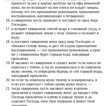
принесет за нее в жертву десятую часть ефы ячменной
муки, но не возливает на нее елея и не кладет ливана,
потому что это приношение ревнования, приношение
воспоминания, напоминающее о беззаконии;
а священник пусть приведет и поставит ее пред лице
Господне,
и возьмет священник святой воды в глиняный сосуд, и
возьмет священник земли с полу скинии и положит в
воду;
и поставит священник жену пред лице Господне, и
обнажит голову жены, и даст ей в руки приношение
воспоминания, — это приношение ревнования, в руке
же у священника будет горькая вода, наводящая
проклятие.
И заклянет ее священник и скажет жене: если никто не
переспал с тобою, и ты не осквернилась и не изменила
мужу своему, то невредима будешь от сей горькой воды,
наводящей проклятие;
но если ты изменила мужу твоему и осквернилась, и
если кто переспал с тобою кроме мужа твоего, —
тогда священник пусть заклянет жену клятвою
проклятия и скажет священник жене: да предаст тебя
Господь проклятию и клятве в народе твоем, и да
соделает Господь лоно твое опавшим и живот твой
опухшим;