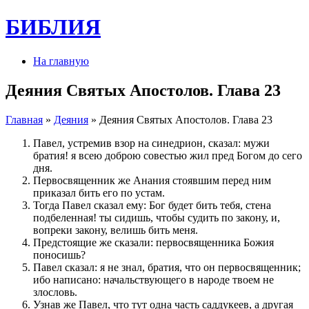
БИБЛИЯ
На главную
Деяния Святых Апостолов. Глава 23
Главная
»
Деяния
» Деяния Святых Апостолов. Глава 23
Павел, устремив взор на синедрион, сказал: мужи
братия! я всею доброю совестью жил пред Богом до сего
дня.
Первосвященник же Анания стоявшим перед ним
приказал бить его по устам.
Тогда Павел сказал ему: Бог будет бить тебя, стена
подбеленная! ты сидишь, чтобы судить по закону, и,
вопреки закону, велишь бить меня.
Предстоящие же сказали: первосвященника Божия
поносишь?
Павел сказал: я не знал, братия, что он первосвященник;
ибо написано: начальствующего в народе твоем не
злословь.
Узнав же Павел, что тут одна часть саддукеев, а другая