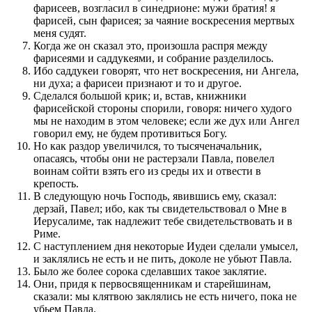
фарисеев, возгласил в синедрионе: мужи братия! я
фарисей, сын фарисея; за чаяние воскресения мертвых
меня судят.
Когда же он сказал это, произошла распря между
фарисеями и саддукеями, и собрание разделилось.
Ибо саддукеи говорят, что нет воскресения, ни Ангела,
ни духа; а фарисеи признают и то и другое.
Сделался большой крик; и, встав, книжники
фарисейской стороны спорили, говоря: ничего худого
мы не находим в этом человеке; если же дух или Ангел
говорил ему, не будем противиться Богу.
Но как раздор увеличился, то тысяченачальник,
опасаясь, чтобы они не растерзали Павла, повелел
воинам сойти взять его из среды их и отвести в
крепость.
В следующую ночь Господь, явившись ему, сказал:
дерзай, Павел; ибо, как ты свидетельствовал о Мне в
Иерусалиме, так надлежит тебе свидетельствовать и в
Риме.
С наступлением дня некоторые Иудеи сделали умысел,
и заклялись не есть и не пить, доколе не убьют Павла.
Было же более сорока сделавших такое заклятие.
Они, придя к первосвященникам и старейшинам,
сказали: мы клятвою заклялись не есть ничего, пока не
убьем Павла.