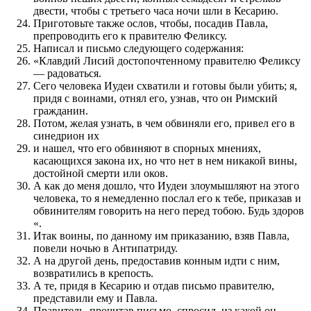
двести, чтобы с третьего часа ночи шли в Кесарию.
Приготовьте также ослов, чтобы, посадив Павла,
препроводить его к правителю Феликсу.
Написал и письмо следующего содержания:
«Клавдий Лисий достопочтенному правителю Феликсу
— радоваться.
Сего человека Иудеи схватили и готовы были убить; я,
придя с воинами, отнял его, узнав, что он Римский
гражданин.
Потом, желая узнать, в чем обвиняли его, привел его в
синедрион их
и нашел, что его обвиняют в спорных мнениях,
касающихся закона их, но что нет в нем никакой вины,
достойной смерти или оков.
А как до меня дошло, что Иудеи злоумышляют на этого
человека, то я немедленно послал его к тебе, приказав и
обвинителям говорить на него перед тобою. Будь здоров
«.
Итак воины, по данному им приказанию, взяв Павла,
повели ночью в Антипатриду.
А на другой день, предоставив конным идти с ним,
возвратились в крепость.
А те, придя в Кесарию и отдав письмо правителю,
представили ему и Павла.
Правитель, прочитав письмо, спросил, из какой он