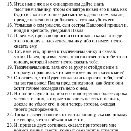
Итак ныне же вы с синедрионом дайте знать
тысяченачальнику, чтобы он завтра вывел его к вам, как
будто вы хотите точнее рассмотреть дело о нем; мы же,
прежде нежели он приблизится, готовы убить его.
Услышав о сем умысле, сын сестры Павловой пришел и,
войдя в крепость, уведомил Павла.
Павел же, призвав одного из сотников, сказал: отведи
этого юношу к тысяченачальнику, ибо он имеет нечто
сказать ему.
Тот, взяв его, привел к тысяченачальнику и сказал:
узник Павел, призвав меня, просил отвести к тебе этого
юношу, который имеет нечто сказать тебе.
Тысяченачальник, взяв его за руку и отойдя с ним в
сторону, спрашивал: что такое имеешь ты сказать мне?
Он отвечал, что Иудеи согласились просить тебя, чтобы
ты завтра вывел Павла пред синедрион, как будто они
хотят точнее исследовать дело о нем.
Но ты не слушай их; ибо его подстерегают более сорока
человек из них, которые заклялись не есть и не пить,
доколе не убьют его; и они теперь готовы, ожидая
твоего распоряжения.
Тогда тысяченачальник отпустил юношу, сказав: никому
не говори, что ты объявил мне это.
И, призвав двух сотников, сказал: приготовьте мне
воинов пеших двести, конных семьдесят и стрелков