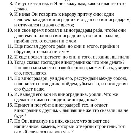
Иисус сказал им: и Я не скажу вам, какою властью это
делаю.
И начал Он говорить к народу притчу сию: один
человек насадил виноградник и отдал его виноградарям,
и отлучился на долгое время;
и в свое время послал к виноградарям раба, чтобы они
дали ему плодов из виноградника; но виноградари,
прибив его, отослали ни с чем.
Еще послал другого раба; но они и этого, прибив и
обругав, отослали ни с чем.
И еще послал третьего; но они и того, изранив, выгнали.
Тогда сказал господин виноградника: что мне делать?
Пошлю сына моего возлюбленного; может быть, увидев
его, постыдятся.
Но виноградари, увидев его, рассуждали между собою,
говоря: это наследник; пойдем, убьем его, и наследство
его будет наше.
И, выведя его вон из виноградника, убили. Что же
сделает с ними господин виноградника?
Придет и погубит виноградарей тех, и отдаст
виноградник другим. Слышавшие же это сказали: да не
будет!
Но Он, взглянув на них, сказал: что значит сие
написанное: камень, который отвергли строители, тот
самый сделался главою угла?