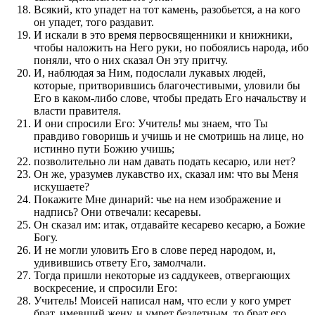
Всякий, кто упадет на тот камень, разобьется, а на кого
он упадет, того раздавит.
И искали в это время первосвященники и книжники,
чтобы наложить на Него руки, но побоялись народа, ибо
поняли, что о них сказал Он эту притчу.
И, наблюдая за Ним, подослали лукавых людей,
которые, притворившись благочестивыми, уловили бы
Его в каком-либо слове, чтобы предать Его начальству и
власти правителя.
И они спросили Его: Учитель! мы знаем, что Ты
правдиво говоришь и учишь и не смотришь на лице, но
истинно пути Божию учишь;
позволительно ли нам давать подать кесарю, или нет?
Он же, уразумев лукавство их, сказал им: что вы Меня
искушаете?
Покажите Мне динарий: чье на нем изображение и
надпись? Они отвечали: кесаревы.
Он сказал им: итак, отдавайте кесарево кесарю, а Божие
Богу.
И не могли уловить Его в слове перед народом, и,
удивившись ответу Его, замолчали.
Тогда пришли некоторые из саддукеев, отвергающих
воскресение, и спросили Его:
Учитель! Моисей написал нам, что если у кого умрет
брат, имевший жену, и умрет бездетным, то брат его