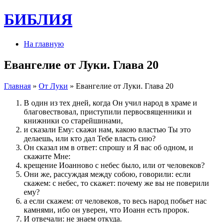
БИБЛИЯ
На главную
Евангелие от Луки. Глава 20
Главная
»
От Луки
» Евангелие от Луки. Глава 20
В один из тех дней, когда Он учил народ в храме и
благовествовал, приступили первосвященники и
книжники со старейшинами,
и сказали Ему: скажи нам, какою властью Ты это
делаешь, или кто дал Тебе власть сию?
Он сказал им в ответ: спрошу и Я вас об одном, и
скажите Мне:
крещение Иоанново с небес было, или от человеков?
Они же, рассуждая между собою, говорили: если
скажем: с небес, то скажет: почему же вы не поверили
ему?
а если скажем: от человеков, то весь народ побьет нас
камнями, ибо он уверен, что Иоанн есть пророк.
И отвечали: не знаем откуда.