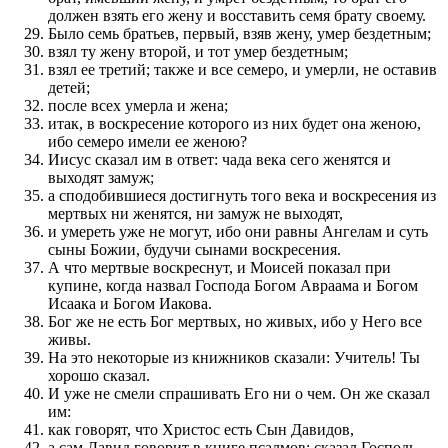
должен взять его жену и восставить семя брату своему.
Было семь братьев, первый, взяв жену, умер бездетным;
взял ту жену второй, и тот умер бездетным;
взял ее третий; также и все семеро, и умерли, не оставив
детей;
после всех умерла и жена;
итак, в воскресение которого из них будет она женою,
ибо семеро имели ее женою?
Иисус сказал им в ответ: чада века сего женятся и
выходят замуж;
а сподобившиеся достигнуть того века и воскресения из
мертвых ни женятся, ни замуж не выходят,
и умереть уже не могут, ибо они равны Ангелам и суть
сыны Божии, будучи сынами воскресения.
А что мертвые воскреснут, и Моисей показал при
купине, когда назвал Господа Богом Авраама и Богом
Исаака и Богом Иакова.
Бог же не есть Бог мертвых, но живых, ибо у Него все
живы.
На это некоторые из книжников сказали: Учитель! Ты
хорошо сказал.
И уже не смели спрашивать Его ни о чем. Он же сказал
им:
как говорят, что Христос есть Сын Давидов,
а сам Давид говорит в книге псалмов: сказал Господь