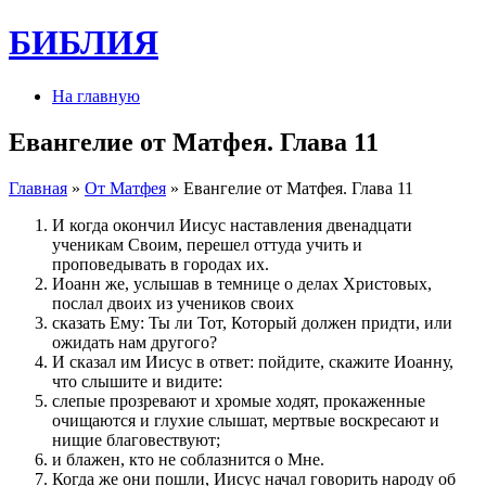
БИБЛИЯ
На главную
Евангелие от Матфея. Глава 11
Главная
»
От Матфея
» Евангелие от Матфея. Глава 11
И когда окончил Иисус наставления двенадцати
ученикам Своим, перешел оттуда учить и
проповедывать в городах их.
Иоанн же, услышав в темнице о делах Христовых,
послал двоих из учеников своих
сказать Ему: Ты ли Тот, Который должен придти, или
ожидать нам другого?
И сказал им Иисус в ответ: пойдите, скажите Иоанну,
что слышите и видите:
слепые прозревают и хромые ходят, прокаженные
очищаются и глухие слышат, мертвые воскресают и
нищие благовествуют;
и блажен, кто не соблазнится о Мне.
Когда же они пошли, Иисус начал говорить народу об