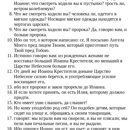
Иоанне: что смотреть ходили вы в пустыню? трость ли,
ветром колеблемую?
Что же смотреть ходили вы? человека ли, одетого в
мягкие одежды? Носящие мягкие одежды находятся в
чертогах царских.
Что же смотреть ходили вы? пророка? Да, говорю вам, и
больше пророка.
Ибо он тот, о котором написано: се, Я посылаю Ангела
Моего пред лицем Твоим, который приготовит путь
Твой пред Тобою.
Истинно говорю вам: из рожденных женами не
восставал больший Иоанна Крестителя; но меньший в
Царстве Небесном больше его.
От дней же Иоанна Крестителя доныне Царство
Небесное силою берется, и употребляющие усилие
восхищают его,
ибо все пророки и закон прорекли до Иоанна.
И если хотите принять, он есть Илия, которому должно
придти.
Кто имеет уши слышать, да слышит!
Но кому уподоблю род сей? Он подобен детям, которые
сидят на улице и, обращаясь к своим товарищам,
говорят: мы играли вам на свирели, и вы не плясали; мы
пели вам печальные песни, и вы не рыдали.
Ибо пришел Иоанн, ни ест, ни пьет; и говорят: в нем