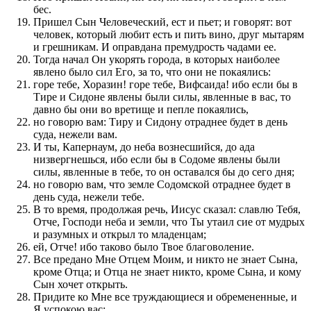
бес.
Пришел Сын Человеческий, ест и пьет; и говорят: вот
человек, который любит есть и пить вино, друг мытарям
и грешникам. И оправдана премудрость чадами ее.
Тогда начал Он укорять города, в которых наиболее
явлено было сил Его, за то, что они не покаялись:
горе тебе, Хоразин! горе тебе, Вифсаида! ибо если бы в
Тире и Сидоне явлены были силы, явленные в вас, то
давно бы они во вретище и пепле покаялись,
но говорю вам: Тиру и Сидону отраднее будет в день
суда, нежели вам.
И ты, Капернаум, до неба вознесшийся, до ада
низвергнешься, ибо если бы в Содоме явлены были
силы, явленные в тебе, то он оставался бы до сего дня;
но говорю вам, что земле Содомской отраднее будет в
день суда, нежели тебе.
В то время, продолжая речь, Иисус сказал: славлю Тебя,
Отче, Господи неба и земли, что Ты утаил сие от мудрых
и разумных и открыл то младенцам;
ей, Отче! ибо таково было Твое благоволение.
Все предано Мне Отцем Моим, и никто не знает Сына,
кроме Отца; и Отца не знает никто, кроме Сына, и кому
Сын хочет открыть.
Придите ко Мне все труждающиеся и обремененные, и
Я успокою вас;