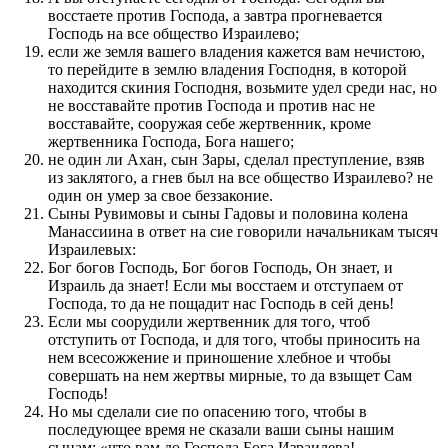
восстаете против Господа, а завтра прогневается
Господь на все общество Израилево;
если же земля вашего владения кажется вам нечистою,
то перейдите в землю владения Господня, в которой
находится скиния Господня, возьмите удел среди нас, но
не восставайте против Господа и против нас не
восставайте, сооружая себе жертвенник, кроме
жертвенника Господа, Бога нашего;
не один ли Ахан, сын Зары, сделал преступление, взяв
из заклятого, а гнев был на все общество Израилево? не
один он умер за свое беззаконие.
Сыны Рувимовы и сыны Гадовы и половина колена
Манассиина в ответ на сие говорили начальникам тысяч
Израилевых:
Бог богов Господь, Бог богов Господь, Он знает, и
Израиль да знает! Если мы восстаем и отступаем от
Господа, то да не пощадит нас Господь в сей день!
Если мы соорудили жертвенник для того, чтоб
отступить от Господа, и для того, чтобы приносить на
нем всесожжение и приношение хлебное и чтобы
совершать на нем жертвы мирные, то да взыщет Сам
Господь!
Но мы сделали сие по опасению того, чтобы в
последующее время не сказали ваши сыны нашим
сынам: «что вам до Господа Бога Израилева!