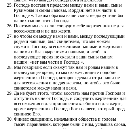
Господь поставил пределом между нами и вами, сыны
Рувимовы и сыны Гадовы, Иордан: нет вам части в
Господе «. Таким образом ваши сыны не допустили бы
наших сынов чтить Господа.
Поэтому мы сказали: соорудим себе жертвенник не для
всесожжения и не для жертв,
но чтобы он между нами и вами, между последующими
родами нашими, был свидетелем, что мы можем
служить Господу всесожжениями нашими и жертвами
нашими и благодарениями нашими, и чтобы в
последующее время не сказали ваши сыны сынам
нашим: «нет вам части в Господе «.
Мы говорили: если скажут так нам и родам нашим в
последующее время, то мы скажем: видите подобие
жертвенника Господа, которое сделали отцы наши не
для всесожжения и не для жертвы, но чтобы это было
свидетелем между нами и вами.
Да не будет этого, чтобы восстать нам против Господа и
отступить ныне от Господа, и соорудить жертвенник для
всесожжения и для приношения хлебного и для жертв,
кроме жертвенника Господа Бога нашего, который пред
скиниею Его.
Финеес священник, начальники общества и головы
тысяч Израилевых, которые были с ним, услышав слова,