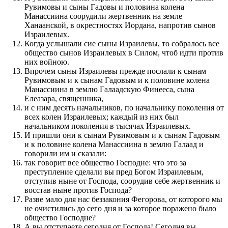
Рувимовы и сыны Гадовы и половина колена
Манассиина соорудили жертвенник на земле
Ханаанской, в окрестностях Иордана, напротив сынов
Израилевых.
Когда услышали сие сыны Израилевы, то собралось все
общество сынов Израилевых в Силом, чтоб идти против
них войною.
Впрочем сыны Израилевы прежде послали к сынам
Рувимовым и к сынам Гадовым и к половине колена
Манассиина в землю Галаадскую Финееса, сына
Елеазара, священника,
и с ним десять начальников, по начальнику поколения от
всех колен Израилевых; каждый из них был
начальником поколения в тысячах Израилевых.
И пришли они к сынам Рувимовым и к сынам Гадовым
и к половине колена Манассиина в землю Галаад и
говорили им и сказали:
так говорит все общество Господне: что это за
преступление сделали вы пред Богом Израилевым,
отступив ныне от Господа, соорудив себе жертвенник и
восстав ныне против Господа?
Разве мало для нас беззакония Фегорова, от которого мы
не очистились до сего дня и за которое поражено было
общество Господне?
А вы отступаете сегодня от Господа! Сегодня вы