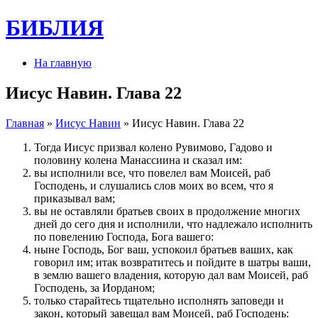
БИБЛИЯ
На главную
Иисус Навин. Глава 22
Главная
»
Иисус Навин
» Иисус Навин. Глава 22
Тогда Иисус призвал колено Рувимово, Гадово и
половину колена Манассиина и сказал им:
вы исполнили все, что повелел вам Моисей, раб
Господень, и слушались слов моих во всем, что я
приказывал вам;
вы не оставляли братьев своих в продолжение многих
дней до сего дня и исполнили, что надлежало исполнить
по повелению Господа, Бога вашего:
ныне Господь, Бог ваш, успокоил братьев ваших, как
говорил им; итак возвратитесь и пойдите в шатры ваши,
в землю вашего владения, которую дал вам Моисей, раб
Господень, за Иорданом;
только старайтесь тщательно исполнять заповеди и
закон, который завещал вам Моисей, раб Господень: