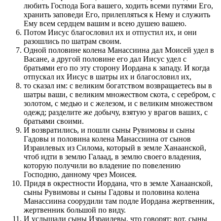
любить Господа Бога вашего, ходить всеми путями Его,
хранить заповеди Его, прилепляться к Нему и служить
Ему всем сердцем вашим и всею душею вашею.
Потом Иисус благословил их и отпустил их, и они
разошлись по шатрам своим.
Одной половине колена Манассиина дал Моисей удел в
Васане, а другой половине его дал Иисус удел с
братьями его по эту сторону Иордана к западу. И когда
отпускал их Иисус в шатры их и благословил их,
то сказал им: с великим богатством возвращаетесь вы в
шатры ваши, с великим множеством скота, с серебром, с
золотом, с медью и с железом, и с великим множеством
одежд; разделите же добычу, взятую у врагов ваших, с
братьями своими.
И возвратились, и пошли сыны Рувимовы и сыны
Гадовы и половина колена Манассиина от сынов
Израилевых из Силома, который в земле Ханаанской,
чтоб идти в землю Галаад, в землю своего владения,
которую получили во владение по повелению
Господню, данному чрез Моисея.
Придя в окрестности Иордана, что в земле Ханаанской,
сыны Рувимовы и сыны Гадовы и половина колена
Манассиина соорудили там подле Иордана жертвенник,
жертвенник большой по виду.
И услышали сыны Израилевы, что говорят: вот, сыны