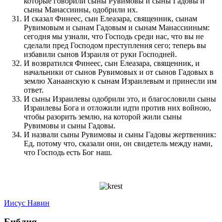
которые говорили сыны Рувимовы и сыны Гадовы и
сыны Манассиины, одобрили их.
И сказал Финеес, сын Елеазара, священник, сынам
Рувимовым и сынам Гадовым и сынам Манассииным:
сегодня мы узнали, что Господь среди нас, что вы не
сделали пред Господом преступления сего; теперь вы
избавили сынов Израиля от руки Господней.
И возвратился Финеес, сын Елеазара, священник, и
начальники от сынов Рувимовых и от сынов Гадовых в
землю Ханаанскую к сынам Израилевым и принесли им
ответ.
И сыны Израилевы одобрили это, и благословили сыны
Израилевы Бога и отложили идти против них войною,
чтобы разорить землю, на которой жили сыны
Рувимовы и сыны Гадовы.
И назвали сыны Рувимовы и сыны Гадовы жертвенник:
Ед, потому что, сказали они, он свидетель между нами,
что Господь есть Бог наш.
Иисус Навин
Библия