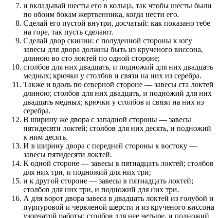
и вкладывай шесты его в кольца, так чтобы шесты были
по обоим бокам жертвенника, когда нести его.
Сделай его пустой внутри, досчатый: как показано тебе
на горе, так пусть сделают.
Сделай двор скинии: с полуденной стороны к югу
завесы для двора должны быть из крученого виссона,
длиною во сто локтей по одной стороне;
столбов для них двадцать, и подножий для них двадцать
медных; крючки у столбов и связи на них из серебра.
Также и вдоль по северной стороне — завесы ста локтей
длиною; столбов для них двадцать, и подножий для них
двадцать медных; крючки у столбов и связи на них из
серебра.
В ширину же двора с западной стороны — завесы
пятидесяти локтей; столбов для них десять, и подножий
к ним десять.
И в ширину двора с передней стороны к востоку —
завесы пятидесяти локтей.
К одной стороне — завесы в пятнадцать локтей; столбов
для них три, и подножий для них три;
и к другой стороне — завесы в пятнадцать локтей;
столбов для них три, и подножий для них три.
А для ворот двора завеса в двадцать локтей из голубой и
пурпуровой и червленой шерсти и из крученого виссона
узорчатой работы; столбов для нее четыре, и подножий