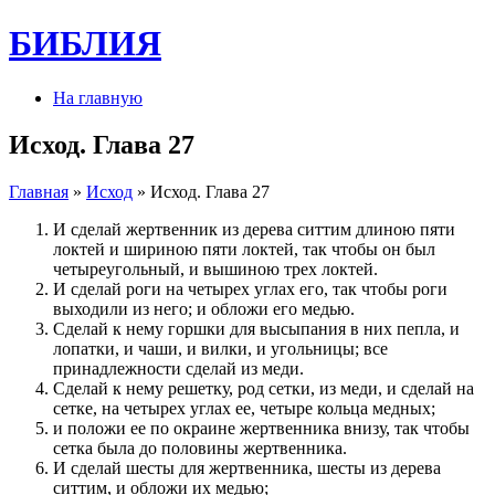
БИБЛИЯ
На главную
Исход. Глава 27
Главная
»
Исход
» Исход. Глава 27
И сделай жертвенник из дерева ситтим длиною пяти
локтей и шириною пяти локтей, так чтобы он был
четыреугольный, и вышиною трех локтей.
И сделай роги на четырех углах его, так чтобы роги
выходили из него; и обложи его медью.
Сделай к нему горшки для высыпания в них пепла, и
лопатки, и чаши, и вилки, и угольницы; все
принадлежности сделай из меди.
Сделай к нему решетку, род сетки, из меди, и сделай на
сетке, на четырех углах ее, четыре кольца медных;
и положи ее по окраине жертвенника внизу, так чтобы
сетка была до половины жертвенника.
И сделай шесты для жертвенника, шесты из дерева
ситтим, и обложи их медью;