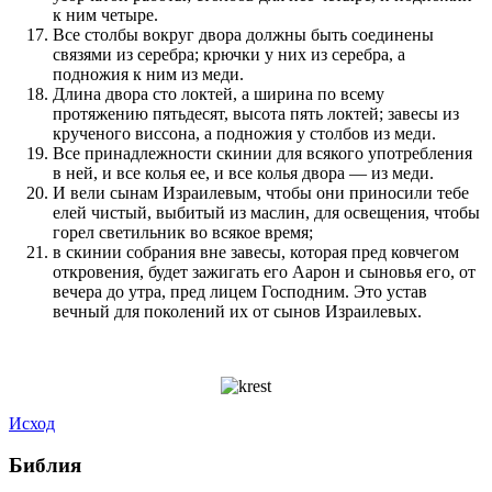
к ним четыре.
Все столбы вокруг двора должны быть соединены
связями из серебра; крючки у них из серебра, а
подножия к ним из меди.
Длина двора сто локтей, а ширина по всему
протяжению пятьдесят, высота пять локтей; завесы из
крученого виссона, а подножия у столбов из меди.
Все принадлежности скинии для всякого употребления
в ней, и все колья ее, и все колья двора — из меди.
И вели сынам Израилевым, чтобы они приносили тебе
елей чистый, выбитый из маслин, для освещения, чтобы
горел светильник во всякое время;
в скинии собрания вне завесы, которая пред ковчегом
откровения, будет зажигать его Аарон и сыновья его, от
вечера до утра, пред лицем Господним. Это устав
вечный для поколений их от сынов Израилевых.
Исход
Библия