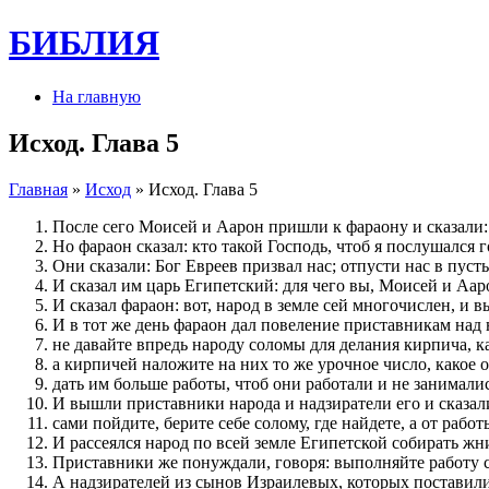
БИБЛИЯ
На главную
Исход. Глава 5
Главная
»
Исход
» Исход. Глава 5
После сего Моисей и Аарон пришли к фараону и сказали:
Но фараон сказал: кто такой Господь, чтоб я послушался 
Они сказали: Бог Евреев призвал нас; отпусти нас в пус
И сказал им царь Египетский: для чего вы, Моисей и Ааро
И сказал фараон: вот, народ в земле сей многочислен, и вы
И в тот же день фараон дал повеление приставникам над 
не давайте впредь народу соломы для делания кирпича, ка
а кирпичей наложите на них то же урочное число, какое о
дать им больше работы, чтоб они работали и не занимали
И вышли приставники народа и надзиратели его и сказали
сами пойдите, берите себе солому, где найдете, а от рабо
И рассеялся народ по всей земле Египетской собирать жн
Приставники же понуждали, говоря: выполняйте работу св
А надзирателей из сынов Израилевых, которых поставили