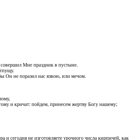
н совершил Мне праздник в пустыне.
отпущу.
бы Он не поразил нас язвою, или мечом.
лому,
отому и кричат: пойдем, принесем жертву Богу нашему;
а и сегодня не изготовляете урочного числа кирпичей, как