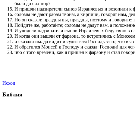
было до сих пор?
И пришли надзиратели сынов Израилевых и возопили к фа
соломы не дают рабам твоим, а кирпичи, говорят нам, дела
Но он сказал: праздны вы, праздны, поэтому и говорите:
Пойдите же, работайте; соломы не дадут вам, а положенн
И увидели надзиратели сынов Израилевых беду свою в сл
И когда они вышли от фараона, то встретились с Моисеем
и сказали им: да видит и судит вам Господь за то, что вы
И обратился Моисей к Господу и сказал: Господи! для чег
ибо с того времени, как я пришел к фараону и стал говор
Исход
Библия