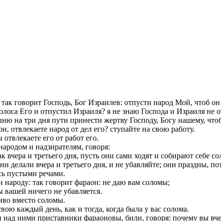
 так говорит Господь, Бог Израилев: отпусти народ Мой, чтоб о
голоса Его и отпустил Израиля? я не знаю Господа и Израиля не 
тыню на три дня пути принести жертву Господу, Богу нашему, что
н, отвлекаете народ от дел его? ступайте на свою работу.
 отвлекаете его от работ его.
народом и надзирателям, говоря:
к вчера и третьего дня, пусть они сами ходят и собирают себе со
ни делали вчера и третьего дня, и не убавляйте; они праздны, п
сь пустыми речами.
 народу: так говорит фараон: не даю вам соломы;
ты вашей ничего не убавляется.
иво вместо соломы.
ою каждый день, как и тогда, когда была у вас солома.
 над ними приставники фараоновы, били, говоря: почему вы вчер