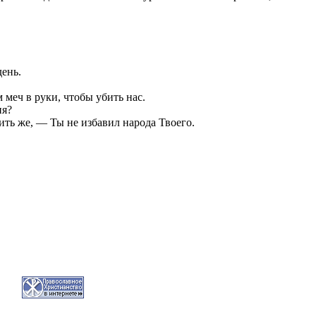
день.
м меч в руки, чтобы убить нас.
ня?
вить же, — Ты не избавил народа Твоего.