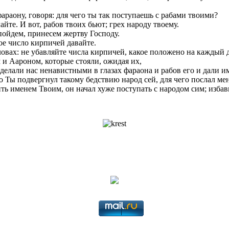
раону, говоря: для чего ты так поступаешь с рабами твоими?
йте. И вот, рабов твоих бьют; грех народу твоему.
 пойдем, принесем жертву Господу.
ое число кирпичей давайте.
овах: не убавляйте числа кирпичей, какое положено на каждый 
 и Аароном, которые стояли, ожидая их,
 сделали нас ненавистными в глазах фараона и рабов его и дали и
о Ты подвергнул такому бедствию народ сей, для чего послал ме
ить именем Твоим, он начал хуже поступать с народом сим; изба