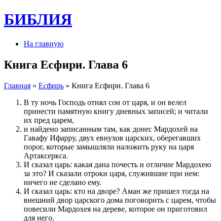
БИБЛИЯ
На главную
Книга Есфири. Глава 6
Главная
»
Есфирь
» Книга Есфири. Глава 6
В ту ночь Господь отнял сон от царя, и он велел
принести памятную книгу дневных записей; и читали
их пред царем,
и найдено записанным там, как донес Мардохей на
Гавафу Ифарру, двух евнухов царских, оберегавших
порог, которые замышляли наложить руку на царя
Артаксеркса.
И сказал царь: какая дана почесть и отличие Мардохею
за это? И сказали отроки царя, служившие при нем:
ничего не сделано ему.
И сказал царь: кто на дворе? Аман же пришел тогда на
внешний двор царского дома поговорить с царем, чтобы
повесили Мардохея на дереве, которое он приготовил
для него.