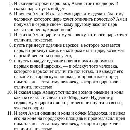
И сказали отроки царю: вот, Аман стоит на дворе. И
сказал царь: пусть войдет.
И вошел Аман. И сказал ему царь: что сделать бы тому
человеку, которого царь хочет отличить почестью? Аман
подумал в сердце своем: кому другому захочет царь
оказать почесть, кроме меня?
И сказал Аман царю: тому человеку, которого царь хочет
отличить почестью,
пусть принесут одеяние царское, в которое одевается
царь, и приведут коня, на котором ездит царь, возложат
царский венец на голову его,
и пусть подадут одеяние и коня в руки одному из
первых князей царских, — и облекут того человека,
которого царь хочет отличить почестью, и выведут его
на коне на городскую площадь, и провозгласят пред
ним: так делается тому человеку, которого царь хочет
отличить почестью!
И сказал царь Аману: тотчас же возьми одеяние и коня,
как ты сказал, и сделай это Мардохею Иудеянину,
сидящему у царских ворот; ничего не опусти из всего,
что ты говорил.
И взял Аман одеяние и коня и облек Мардохея, и вывел
его на коне на городскую площадь и провозгласил пред
ним: так делается тому человеку, которого царь хочет
отличить почестью!