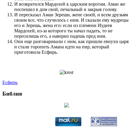
И возвратился Мардохей к царским воротам. Аман же
поспешил в дом свой, печальный и закрыв голову.
И пересказал Аман Зереши, жене своей, и всем друзьям
своим все, что случилось с ним. И сказали ему мудрецы
его и Зерешь, жена его: если из племени Иудеев
Мардохей, из-за которого ты начал падать, то не
пересилишь его, а наверно падешь пред ним.
Они еще разговаривали с ним, как пришли евнухи царя
и стали торопить Амана идти на пир, который
приготовила Есфирь.
Есфирь
Библия