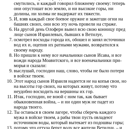
смутились, и каждый говорил ближнему своему: теперь
они опустошат всю землю, и ни высокие горы, ни
долины, ни холмы не выдержат их тяжести.
И, взяв каждый свое боевое оружие и зажегши огни на
башнях сво­их, они всю эту ночь про­вели на страже.
На другой день Олоферн вывел всю свою кон­ницу пред
лице сынов Израилевых, быв­ших в Ветилуе,
осмотрел восходы города их, обошел и занял источники
вод их и, оцепив их ратными мужами, воз­вратил­ся к
своему народу.
Но при­шли к нему все начальники сынов Исава, и все
вожди народа Моавитского, и все военачальники при­
морья и сказали:
выслушай, го­с­по­дин наш, слово, чтобы не было по­тери
в войске твоем.
Этот народ сынов Израиля надеет­ся не на копья свои, но
на высоты гор сво­их, на которых живут, по­тому что
неудобно восходить на вершины их гор.
Итак, го­с­по­дин, не воюй с ним так, как бывает
обыкновен­ная война, – и ни один муж не падет из
народа твоего.
Ты останься в своем лагере, чтобы сберечь каждого
мужа в войске твоем, а рабы твои пусть овладеют
источником воды, который вытекает из подошвы горы;
потому что оттуда берут воду все жители Ветилуи, – и