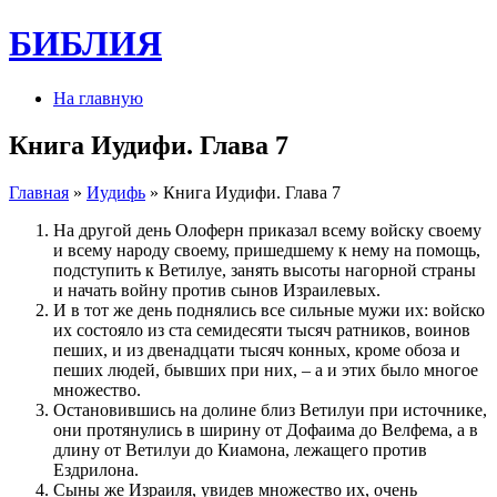
БИБЛИЯ
На главную
Книга Иудифи. Глава 7
Главная
»
Иудифь
» Книга Иудифи. Глава 7
На другой день Олоферн при­ка­за­л всему войску своему
и всему народу своему, при­шедшему к нему на по­мощь,
подступить к Ветилуе, занять высоты нагорной страны
и начать войну про­тив сынов Израилевых.
И в тот же день поднялись все сильные мужи их: войско
их состояло из ста семидесяти тысяч ратников, во­инов
пеших, и из двенадцати тысяч кон­ных, кроме обоза и
пеших людей, быв­ших при них, – а и этих было многое
множе­с­т­во.
Остановив­шись на долине близ Ветилуи при источнике,
они про­тянулись в ширину от Дофаима до Велфема, а в
длину от Ветилуи до Киамона, лежащего про­тив
Ездрилона.
Сыны же Израиля, увидев множе­с­т­во их, очень