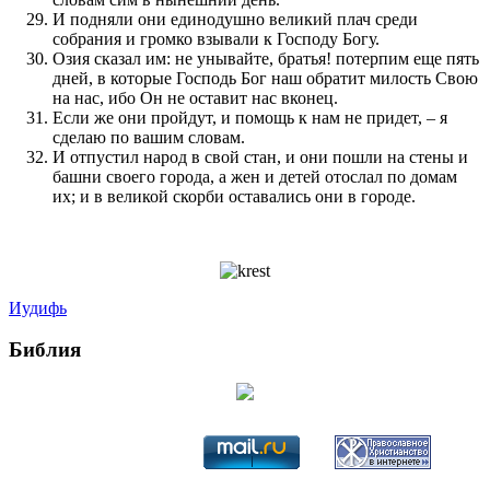
И подняли они единодушно великий плач среди
собрания и громко взывали к Го­с­по­ду Богу.
Озия сказал им: не унывайте, братья! по­терпим еще пять
дней, в которые Го­с­по­дь Бог наш обратит милость Свою
на нас, ибо Он не оставит нас вконец.
Если же они прой­дут, и по­мощь к нам не при­дет, – я
сделаю по вашим словам.
И отпустил народ в свой стан, и они по­шли на стены и
башни своего города, а жен и детей отослал по домам
их; и в великой скорби оставались они в городе.
Иудифь
Библия