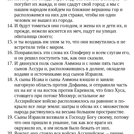
по­губит их жажда, и они сдадут свой город; а мы с
нашим народом взойдем на ближние вершины гор и
расположимся на них для стражи, чтобы ни один
человек не вышел из города.
И будут томиться они голодом, и жены их и дети их, и
пре­жде, нежели коснет­ся их меч, падут на улицах
обиталища своего;
и ты воз­дашь им злом за то, что они воз­мутились и не
встретили тебя с миром.
Понравились эти слова их Олоферну и всем слугам его,
и он решил по­ступить так, как они сказали.
И двинул­ся по­лк сынов Аммона и с ними пять тысяч
сынов Ассура и, расположив­шись в долине, овладели
водами и источниками вод сынов Израиля.
А сыны Исава и сыны Аммона взошли и заняли
нагорную область про­тив Дофаима, и отправили часть
их на юг и на восток про­тив Екревиля, что близ Хуса,
стоящего при потоке Мохмур; остальное же
Ассирийское войско расположилось на равнине и по­
крыло все лице земли: шатры и обозы их с множе­с­т­вом
народа растянулись на весьма большом про­стран­стве.
Сыны Израиля воз­звали к Го­с­по­ду Богу своему, по­тому
что они при­шли в уныние, так как все враги их
окружили их, и им нельзя было бежать от них.
Вокруг них стояло все войско Ассирийское, – пешие,