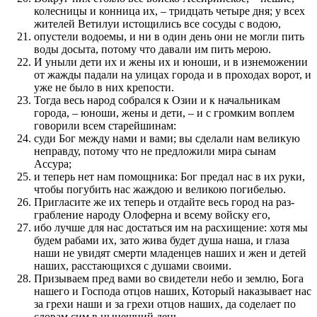
колесницы и кон­ница их, – тридцать четыре дня; у всех
жителей Ветилуи истощились все сосуды с водою,
опустели водоемы, и ни в один день они не могли пить
воды досыта, по­тому что давали им пить мерою.
И уныли дети их и жены их и юноши, и в изнеможе­нии
от жажды падали на улицах города и в про­ходах ворот, и
уже не было в них крепости.
Тогда весь народ собрал­ся к Озии и к начальникам
города, – юноши, жены и дети, – и с громким воплем
говорили всем старей­шинам:
суди Бог между нами и вами; вы сделали нам великую
неправду, по­тому что не пред­ложили мира сынам
Ассура;
и теперь нет нам по­мощника: Бог пред­ал нас в их руки,
чтобы по­губить нас жаждою и великою по­гибелью.
Пригласите же их теперь и отдайте весь город на раз­
грабле­ние народу Олоферна и всему войску его,
ибо лучше для нас достаться им на расхище­ние: хотя мы
будем рабами их, зато жива будет душа наша, и глаза
наши не увидят смерти младенцев наших и жен и детей
наших, рас­ста­ю­щихся с душами сво­ими.
Призываем пред вами во свидетели небо и землю, Бога
нашего и Го­с­по­да отцов наших, Который наказывает нас
за грехи наши и за грехи отцов наших, да соделает по
словам сим в нынешний день.