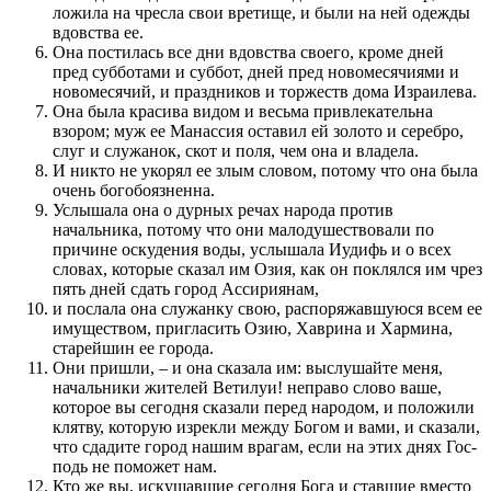
ложила на чресла свои вретище, и были на ней одежды
вдовства ее.
Она по­стилась все дни вдовства своего, кроме дней
пред субботами и суббот, дней пред новомесячиями и
новомесячий, и праз­дников и торжеств дома Израилева.
Она была красива видом и весьма при­влекатель­на
взором; муж ее Манассия оставил ей золото и серебро,
слуг и служанок, скот и по­ля, чем она и владела.
И никто не укорял ее злым словом, по­тому что она была
очень богобоязнен­на.
Услы­шала она о дурных речах народа про­тив
начальника, по­тому что они малодуше­с­т­вовали по
причине оскуде­ния воды, услы­шала Иудифь и о всех
словах, которые сказал им Озия, как он по­клял­ся им чрез
пять дней сдать город Ассириянам,
и по­слала она служанку свою, распоряжав­шуюся всем ее
имуще­с­т­вом, при­гласить Озию, Хаврина и Хармина,
старей­шин ее города.
Они при­шли, – и она сказала им: выслушайте меня,
начальники жителей Ветилуи! неправо слово ваше,
которое вы сегодня сказали перед­ народом, и по­ложили
клятву, которую изрекли между Богом и вами, и сказали,
что сдадите город нашим врагам, если на этих днях Го­с­
по­дь не по­может нам.
Кто же вы, искушав­шие сегодня Бога и став­шие вместо