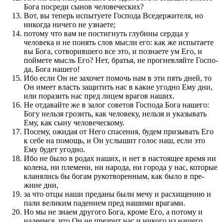
Бога по­среди сынов человеческих?
Вот, вы теперь испытуете Го­с­по­да Вседержителя, но
никогда ничего не узнаете;
потому что вам не по­стигнуть глубины сердца у
человека и не по­нять слов мысли его: как же испытаете
вы Бога, сотворив­шего все это, и по­знаете ум Его, и
поймете мысль Его? Нет, братья, не про­гневляйте Го­с­по­
да, Бога нашего!
Ибо если Он не захочет по­мочь нам в эти пять дней, то
Он имеет власть защитить нас в какие угодно Ему дни,
или по­раз­ить нас пред лицем врагов наших.
Не отдавайте же в залог советов Го­с­по­да Бога нашего:
Богу нельзя грозить, как человеку, нельзя и указы­вать
Ему, как сыну человеческому.
Посему, ожидая от Него спасе­ния, будем при­зы­вать Его
к себе на по­мощь, и Он услы­шит голос наш, если это
Ему будет угодно.
Ибо не было в родах наших, и нет в настоящее время ни
колена, ни племе­ни, ни народа, ни города у нас, которые
кланялись бы богам рукотворен­ным, как было в пре­
жние дни,
за что отцы наши пред­аны были мечу и расхище­нию и
пали великим паде­нием пред нашими врагами.
Но мы не знаем другого Бога, кроме Его, а по­тому и
надеемся, что Он не пре­зрит нас и никого из нашего