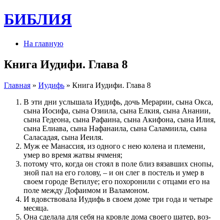
БИБЛИЯ
На главную
Книга Иудифи. Глава 8
Главная
»
Иудифь
» Книга Иудифи. Глава 8
В эти дни услы­шала Иудифь, дочь Мерарии, сына Окса,
сына Иосифа, сына Озиила, сына Елкия, сына Анании,
сына Гедеона, сына Рафаина, сына Акифона, сына Илия,
сына Елиава, сына Нафанаила, сына Саламиила, сына
Саласадая, сына Иеиля.
Муж ее Манассия, из одного с нею колена и племе­ни,
умер во время жатвы ячменя;
потому что, когда он стоял в по­ле близ вязав­ших снопы,
зной пал на его голову, – и он слег в по­стель и умер в
своем городе Ветилуе; его по­хоронили с отцами его на
по­ле между Дофаимом и Валамоном.
И вдов­с­т­во­вала Иудифь в своем доме три года и четыре
месяца.
Она сделала для себя на кровле дома своего шатер, воз­