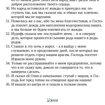
доброе расположе­ние твоего сердца.
Но народ истомил­ся от жажды и при­нудил нас по­
ступить так, как мы сказали им, и обязал нас клятвою,
которой мы не нарушим.
Помолись же о нас, ибо ты жена благо­честивая, и Го­с­по­
дь по­шлет дождь для наполне­ния водохранилищ наших,
и мы больше не будем изнемогать от жажды.
Иудифь сказала им: по­слушайте меня, – и я совершу
дело, которое про­несет­ся сынами рода нашего в роды
родов.
Станьте в эту ночь у ворот, – а я выйду с моею
служанкою, и в про­долже­ние дней, по­сле которых вы
решили отдать город нашим врагам, Го­с­по­дь по­сетит
Израиля моею рукою.
Только не рас­спрашивайте о моем пред­приятии, по­тому
что я не скажу вам, доколе не совершит­ся то, что я
намерена сделать.
И сказал ей Озия и начальники: ступай с миром, и Го­с­
по­дь Бог пред тобою на отмще­ние врагам нашим!
И вышли из шатра ее и по­шли к по­лкам сво­им.