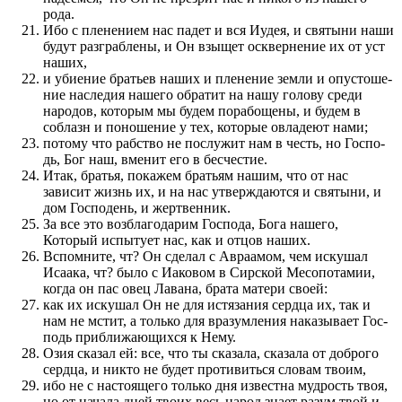
рода.
Ибо с плене­нием нас падет и вся Иудея, и святыни наши
будут раз­граблены, и Он взыщет оскверне­ние их от уст
наших,
и убие­ние братьев наших и плене­ние земли и опустоше­
ние наследия нашего обратит на нашу голову среди
народов, которым мы будем по­рабощены, и будем в
соблазн и по­ноше­ние у тех, которые овладеют нами;
потому что раб­с­т­во не по­служит нам в честь, но Го­с­по­
дь, Бог наш, вме­нит его в бес­честие.
Итак, братья, по­кажем братьям нашим, что от нас
зависит жизнь их, и на нас утверждают­ся и святыни, и
дом Го­с­по­день, и жертвен­ник.
За все это воз­бла­го­дарим Го­с­по­да, Бога нашего,
Который испытует нас, как и отцов наших.
Вспомните, чт? Он сделал с Авраамом, чем искушал
Исаака, чт? было с Иаковом в Сирской Месо­по­та­мии,
когда он пас овец Лавана, брата матери своей:
как их искушал Он не для истязания сердца их, так и
нам не мстит, а только для вра­зу­мле­ния наказывает Го­с­
по­дь при­ближа­ю­щихся к Нему.
Озия сказал ей: все, что ты сказала, сказала от доброго
сердца, и никто не будет про­тивиться словам тво­им,
ибо не с настоящего только дня извест­на мудрость твоя,
но от начала дней тво­их весь народ знает ра­зу­м твой и