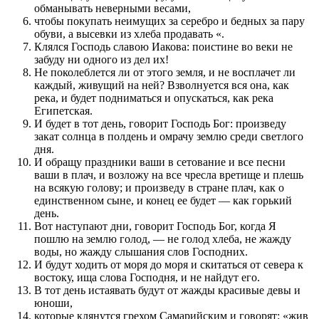
обманывать неверными весами,
чтобы покупать неимущих за серебро и бедных за пару
обуви, а высевки из хлеба продавать «.
Клялся Господь славою Иакова: поистине во веки не
забуду ни одного из дел их!
Не поколеблется ли от этого земля, и не восплачет ли
каждый, живущий на ней? Взволнуется вся она, как
река, и будет подниматься и опускаться, как река
Египетская.
И будет в тот день, говорит Господь Бог: произведу
закат солнца в полдень и омрачу землю среди светлого
дня.
И обращу праздники ваши в сетование и все песни
ваши в плач, и возложу на все чресла вретище и плешь
на всякую голову; и произведу в стране плач, как о
единственном сыне, и конец ее будет — как горький
день.
Вот наступают дни, говорит Господь Бог, когда Я
пошлю на землю голод, — не голод хлеба, не жажду
воды, но жажду слышания слов Господних.
И будут ходить от моря до моря и скитаться от севера к
востоку, ища слова Господня, и не найдут его.
В тот день истаявать будут от жажды красивые девы и
юноши,
которые клянутся грехом Самарийским и говорят: «жив