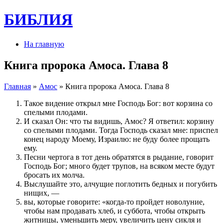
БИБЛИЯ
На главную
Книга пророка Амоса. Глава 8
Главная
»
Амос
» Книга пророка Амоса. Глава 8
Такое видение открыл мне Господь Бог: вот корзина со
спелыми плодами.
И сказал Он: что ты видишь, Амос? Я ответил: корзину
со спелыми плодами. Тогда Господь сказал мне: приспел
конец народу Моему, Израилю: не буду более прощать
ему.
Песни чертога в тот день обратятся в рыдание, говорит
Господь Бог; много будет трупов, на всяком месте будут
бросать их молча.
Выслушайте это, алчущие поглотить бедных и погубить
нищих, —
вы, которые говорите: «когда-то пройдет новолуние,
чтобы нам продавать хлеб, и суббота, чтобы открыть
житницы, уменьшить меру, увеличить цену сикля и