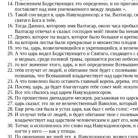
Повелением Бодрствующих это определено, и по приговор
поставляет над ним уничиженного между людьми «.
Такой сон видел я, царь Навуходоносор; а ты, Валтасар, с
святаго Бога в тебе.
Тогда Даниил, которому имя Валтасар, около часа пробыл 
Валтасар отвечал и сказал: господин мой! твоим бы ненав
Дерево, которое ты видел, которое было большое и крепк
на котором листья были прекрасные и множество плодов 
это ты, царь, возвеличившийся и укрепившийся, и величие
А что царь видел Бодрствующего и Святаго, сходящего с не
и медных, среди полевой травы, орошается росою небесно
то вот значение этого, царь, и вот определение Всевышне
тебя отлучат от людей, и обитание твое будет с полевыми
познаешь, что Всевышний владычествует над царством чел
А что повелено было оставить главный корень дерева, это 
Посему, царь, да будет благоугоден тебе совет мой: иску
Все это сбылось над царем Навуходоносором.
По прошествии двенадцати месяцев, расхаживая по царск
царь сказал: это ли не величественный Вавилон, который
Еще речь сия была в устах царя, как был с неба голос: «т
И отлучат тебя от людей, и будет обитание твое с полевы
владычествует над царством человеческим и дает его, ком
Тотчас и исполнилось это слово над Навуходоносором, и о
ногти у него — как у птицы.
По окончании же дней тех, я, Навуходоносор, возвел гла