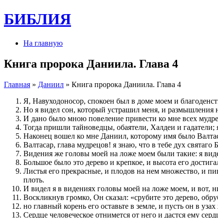
БИБЛИЯ
На главную
Книга пророка Даниила. Глава 4
Главная
»
Даниил
» Книга пророка Даниила. Глава 4
Я, Навуходоносор, спокоен был в доме моем и благоденст
Но я видел сон, который устрашил меня, и размышления 
И дано было мною повеление привести ко мне всех мудре
Тогда пришли тайноведцы, обаятели, Халдеи и гадатели; я
Наконец вошел ко мне Даниил, которому имя было Валтасар
Валтасар, глава мудрецов! я знаю, что в тебе дух святаго 
Видения же головы моей на ложе моем были такие: я видел
Большое было это дерево и крепкое, и высота его достига
Листья его прекрасные, и плодов на нем множество, и пищ
плоть.
И видел я в видениях головы моей на ложе моем, и вот,
Воскликнув громко, Он сказал: «срубите это дерево, обруб
но главный корень его оставьте в земле, и пусть он в уз
Сердце человеческое отнимется от него и дастся ему серд