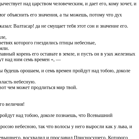
ествует над царством человеческим, и дает его, кому хочет, и
 мог объяснить его значения, а ты можешь, потому что дух
зал: Валтасар! да не смущает тебя этот сон и значение его.
ле,
ветвях которого гнездились птицы небесные,
емли.
лавный корень его оставьте в земле, и пусть он в узах железных
ут над ним семь времен «, —
ты будешь орошаем, и семь времен пройдут над тобою, доколе
 власть небесную.
 вот чем может продлиться мир твой.
го величия!
н пройдут над тобою, доколе познаешь, что Всевышний
 росою небесною, так что волосы у него выросли как у льва, и
 Всевышнего, восхвалил и прославил Присносущего, Которого