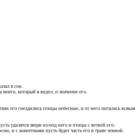
азал я сон.
а моего, который я видел, и значение его.
твях его гнездились птицы небесные, и от него питалась всякая
усть удалятся звери из-под него и птицы с ветвей его;
сою, и с животными пусть будет часть его в траве земной.