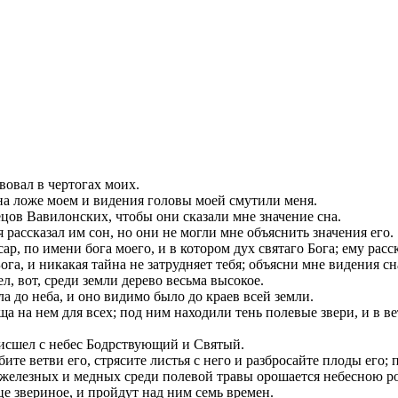
вовал в чертогах моих.
на ложе моем и видения головы моей смутили меня.
цов Вавилонских, чтобы они сказали мне значение сна.
 рассказал им сон, но они не могли мне объяснить значения его.
, по имени бога моего, и в котором дух святаго Бога; ему расск
Бога, и никакая тайна не затрудняет тебя; объясни мне видения сн
, вот, среди земли дерево весьма высокое.
ла до неба, и оно видимо было до краев всей земли.
а на нем для всех; под ним находили тень полевые звери, и в ве
 нисшел с небес Бодрствующий и Святый.
ите ветви его, стрясите листья с него и разбросайте плоды его; п
ах железных и медных среди полевой травы орошается небесною ро
це звериное, и пройдут над ним семь времен.