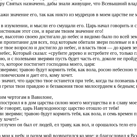
у Святых назначено, дабы знали живущие, что Всевышний владыч
кажи значение его, так как никто из мудрецов в моем царстве не
в изумлении, и мысли его смущали его. Царь начал говорить и ска
истникам этот сон, и врагам твоим значение его!
ое, высотою своею достигало до небес и видимо было по всей зем
и пропитание для всех, под которым обитали звери полевые и в 
 твое возросло и достигло до небес, и власть твоя — до краев з
бес, Который сказал: «срубите дерево и истребите его, только г
ю, и с полевыми зверями пусть будет часть его, доколе не пройд
го, которое постигнет господина моего, царя:
 зверями; травою будут кормить тебя, как вола, росою небесною 
овеческим и дает его, кому хочет.
значит, что царство твое останется при тебе, когда ты познаешь
пи грехи твои правдою и беззакония твои милосердием к бедным;
им чертогам в Вавилоне,
 построил я в дом царства силою моего могущества и в славу мое
ебе говорят, царь Навуходоносор: царство отошло от тебя!
ми зверями; травою будут кормить тебя, как вола, и семь време
у хочет!»
тлучен он был от людей, ел траву, как вол, и орошалось тело его
за мои к небу, и разум мой возвратился ко мне; и благословил я