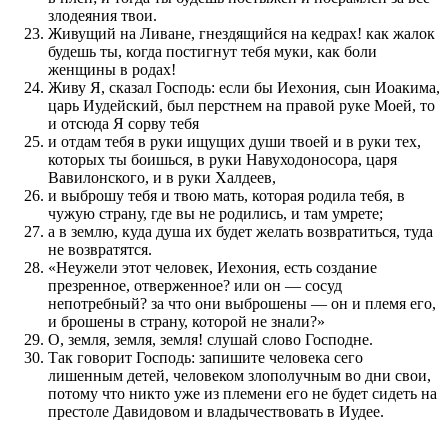
злодеяния твои.
Живущий на Ливане, гнездящийся на кедрах! как жалок
будешь ты, когда постигнут тебя муки, как боли
женщины в родах!
Живу Я, сказал Господь: если бы Иехония, сын Иоакима,
царь Иудейский, был перстнем на правой руке Моей, то
и отсюда Я сорву тебя
и отдам тебя в руки ищущих души твоей и в руки тех,
которых ты боишься, в руки Навуходоносора, царя
Вавилонского, и в руки Халдеев,
и выброшу тебя и твою мать, которая родила тебя, в
чужую страну, где вы не родились, и там умрете;
а в землю, куда душа их будет желать возвратиться, туда
не возвратятся.
«Неужели этот человек, Иехония, есть создание
презренное, отверженное? или он — сосуд
непотребный? за что они выброшены — он и племя его,
и брошены в страну, которой не знали?»
О, земля, земля, земля! слушай слово Господне.
Так говорит Господь: запишите человека сего
лишенным детей, человеком злополучным во дни свои,
потому что никто уже из племени его не будет сидеть на
престоле Давидовом и владычествовать в Иудее.