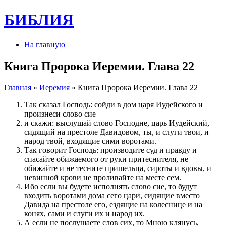
БИБЛИЯ
На главную
Книга Пророка Иеремии. Глава 22
Главная
»
Иеремия
» Книга Пророка Иеремии. Глава 22
Так сказал Господь: сойди в дом царя Иудейского и
произнеси слово сие
и скажи: выслушай слово Господне, царь Иудейский,
сидящий на престоле Давидовом, ты, и слуги твои, и
народ твой, входящие сими воротами.
Так говорит Господь: производите суд и правду и
спасайте обижаемого от руки притеснителя, не
обижайте и не тесните пришельца, сироты и вдовы, и
невинной крови не проливайте на месте сем.
Ибо если вы будете исполнять слово сие, то будут
входить воротами дома сего цари, сидящие вместо
Давида на престоле его, ездящие на колеснице и на
конях, сами и слуги их и народ их.
А если не послушаете слов сих, то Мною клянусь,