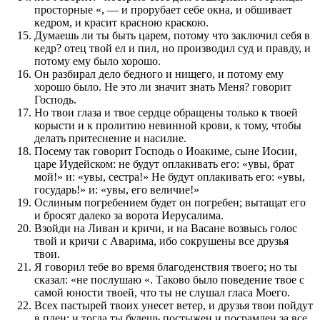
просторные «, — и прорубает себе окна, и обшивает
кедром, и красит красною краскою.
Думаешь ли ты быть царем, потому что заключил себя в
кедр? отец твой ел и пил, но производил суд и правду, и
потому ему было хорошо.
Он разбирал дело бедного и нищего, и потому ему
хорошо было. Не это ли значит знать Меня? говорит
Господь.
Но твои глаза и твое сердце обращены только к твоей
корысти и к пролитию невинной крови, к тому, чтобы
делать притеснение и насилие.
Посему так говорит Господь о Иоакиме, сыне Иосии,
царе Иудейском: не будут оплакивать его: «увы, брат
мой!» и: «увы, сестра!» Не будут оплакивать его: «увы,
государь!» и: «увы, его величие!»
Ослиным погребением будет он погребен; вытащат его
и бросят далеко за ворота Иерусалима.
Взойди на Ливан и кричи, и на Васане возвысь голос
твой и кричи с Аварима, ибо сокрушены все друзья
твои.
Я говорил тебе во время благоденствия твоего; но ты
сказал: «не послушаю «. Таково было поведение твое с
самой юности твоей, что ты не слушал гласа Моего.
Всех пастырей твоих унесет ветер, и друзья твои пойдут
в плен; и тогда ты будешь постыжен и посрамлен за все