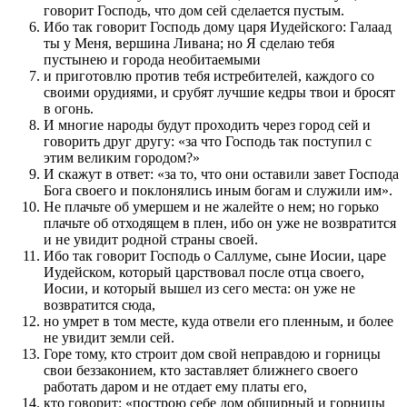
говорит Господь, что дом сей сделается пустым.
Ибо так говорит Господь дому царя Иудейского: Галаад
ты у Меня, вершина Ливана; но Я сделаю тебя
пустынею и города необитаемыми
и приготовлю против тебя истребителей, каждого со
своими орудиями, и срубят лучшие кедры твои и бросят
в огонь.
И многие народы будут проходить через город сей и
говорить друг другу: «за что Господь так поступил с
этим великим городом?»
И скажут в ответ: «за то, что они оставили завет Господа
Бога своего и поклонялись иным богам и служили им».
Не плачьте об умершем и не жалейте о нем; но горько
плачьте об отходящем в плен, ибо он уже не возвратится
и не увидит родной страны своей.
Ибо так говорит Господь о Саллуме, сыне Иосии, царе
Иудейском, который царствовал после отца своего,
Иосии, и который вышел из сего места: он уже не
возвратится сюда,
но умрет в том месте, куда отвели его пленным, и более
не увидит земли сей.
Горе тому, кто строит дом свой неправдою и горницы
свои беззаконием, кто заставляет ближнего своего
работать даром и не отдает ему платы его,
кто говорит: «построю себе дом обширный и горницы