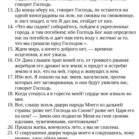
говорит Господь.
До конца оберу их, говорит Господь, не останется ни
одной виноградины на лозе, ни смоквы на смоковнице,
и лист опадет, и что Я дал им, отойдет от них.
«Что мы сидим? собирайтесь, пойдем в укрепленные
города, и там погибнем; ибо Господь Бог наш определил
нас на погибель и дает нам пить воду с желчью за то,
что мы грешили пред Господом «.
Ждем мира, а ничего доброго нет, — времени
исцеления, и вот ужасы.
От Дана слышен храп коней его, от громкого ржания
жеребцов его дрожит вся земля; и придут и истребят
землю и все, что на ней, город и живущих в нем.
Ибо вот, Я пошлю на вас змеев, василисков, против
которых нет заговариванья, и они будут уязвлять вас,
говорит Господь.
Когда утешусь я в горести моей! сердце мое изныло во
мне.
Вот, слышу вопль дщери народа Моего из дальней
страны: разве нет Господа на Сионе? разве нет Царя его
на нем? — Зачем они подвигли Меня на гнев своими
идолами, чужеземными, ничтожными?
Прошла жатва, кончилось лето, а мы не спасены.
О сокрушении дщери народа моего я сокрушаюсь, хожу
мрачен, ужас объял меня.