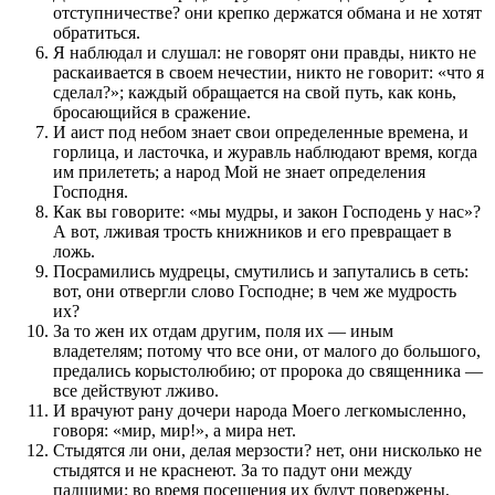
отступничестве? они крепко держатся обмана и не хотят
обратиться.
Я наблюдал и слушал: не говорят они правды, никто не
раскаивается в своем нечестии, никто не говорит: «что я
сделал?»; каждый обращается на свой путь, как конь,
бросающийся в сражение.
И аист под небом знает свои определенные времена, и
горлица, и ласточка, и журавль наблюдают время, когда
им прилететь; а народ Мой не знает определения
Господня.
Как вы говорите: «мы мудры, и закон Господень у нас»?
А вот, лживая трость книжников и его превращает в
ложь.
Посрамились мудрецы, смутились и запутались в сеть:
вот, они отвергли слово Господне; в чем же мудрость
их?
За то жен их отдам другим, поля их — иным
владетелям; потому что все они, от малого до большого,
предались корыстолюбию; от пророка до священника —
все действуют лживо.
И врачуют рану дочери народа Моего легкомысленно,
говоря: «мир, мир!», а мира нет.
Стыдятся ли они, делая мерзости? нет, они нисколько не
стыдятся и не краснеют. За то падут они между
падшими; во время посещения их будут повержены,