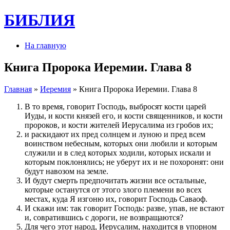
БИБЛИЯ
На главную
Книга Пророка Иеремии. Глава 8
Главная
»
Иеремия
» Книга Пророка Иеремии. Глава 8
В то время, говорит Господь, выбросят кости царей
Иуды, и кости князей его, и кости священников, и кости
пророков, и кости жителей Иерусалима из гробов их;
и раскидают их пред солнцем и луною и пред всем
воинством небесным, которых они любили и которым
служили и в след которых ходили, которых искали и
которым поклонялись; не уберут их и не похоронят: они
будут навозом на земле.
И будут смерть предпочитать жизни все остальные,
которые останутся от этого злого племени во всех
местах, куда Я изгоню их, говорит Господь Саваоф.
И скажи им: так говорит Господь: разве, упав, не встают
и, совратившись с дороги, не возвращаются?
Для чего этот народ, Иерусалим, находится в упорном