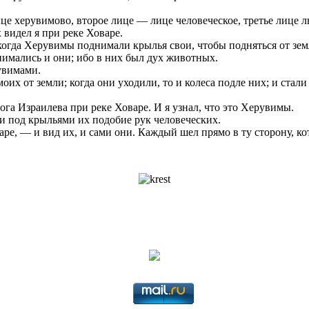
е херувимово, второе лице — лице человеческое, третье лице л
видел я при реке Ховаре.
когда Херувимы поднимали крылья свои, чтобы подняться от земл
днимались и они; ибо в них был дух животных.
увимами.
их от земли; когда они уходили, то и колеса подле них; и стали
га Израилева при реке Ховаре. И я узнал, что это Херувимы.
 и под крыльями их подобие рук человеческих.
аре, — и вид их, и сами они. Каждый шел прямо в ту сторону, ко