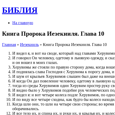
БИБЛИЯ
На главную
Книга Пророка Иезекииля. Глава 10
Главная
»
Иезекииль
» Книга Пророка Иезекииля. Глава 10
И видел я, и вот на своде, который над главами Херувимо
И говорил Он человеку, одетому в льняную одежду, и ск
и он вошел в моих глазах.
Херувимы же стояли по правую сторону дома, когда воше
И поднялась слава Господня с Херувима к порогу дома, и
И шум от крыльев Херувимов слышен был даже на внешнем
И когда Он дал повеление человеку, одетому в льняную од
тогда из среды Херувимов один Херувим простер руку св
И видно было у Херувимов подобие рук человеческих по
И видел я: и вот четыре колеса подле Херувимов, по одно
И по виду все четыре сходны, как будто бы колесо находил
Когда шли они, то шли на четыре свои стороны; во время 
оборачивались.
И все тело их, и спина их, и руки их, и крылья их, и кол