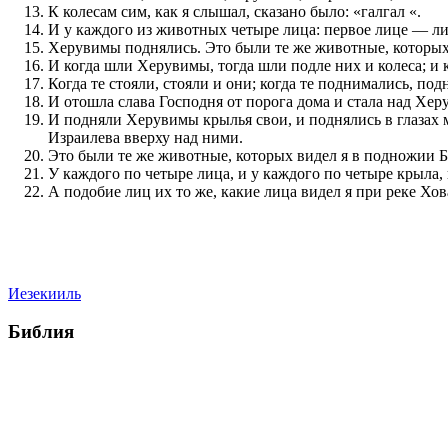
К колесам сим, как я слышал, сказано было: «галгал «.
И у каждого из животных четыре лица: первое лице — лиц
Херувимы поднялись. Это были те же животные, которых 
И когда шли Херувимы, тогда шли подле них и колеса; и 
Когда те стояли, стояли и они; когда те поднимались, по
И отошла слава Господня от порога дома и стала над Хер
И подняли Херувимы крылья свои, и поднялись в глазах мо
Израилева вверху над ними.
Это были те же животные, которых видел я в подножии Бо
У каждого по четыре лица, и у каждого по четыре крыла,
А подобие лиц их то же, какие лица видел я при реке Хов
Иезекииль
Библия