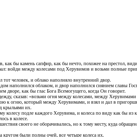
в, как бы камень сапфир, как бы нечто, похожее на престол, ви
азал: войди между колесами под Херувимов и возьми полные при
л тот человек, и облако наполняло внутренний двор.
 дом наполнился облаком, и двор наполнился сиянием славы Гос
 дворе, как бы глас Бога Всемогущего, когда Он говорит.
ежду, сказав: «возьми огня между колесами, между Херувимами «
ою к огню, который между Херувимами, и взял и дал в пригорш
д крыльями их.
му колесу подле каждого Херувима, и колеса по виду как бы из к
ось в колесе.
шествия своего не оборачивались, но к тому месту, куда обращен
еса кругом были полны очей, все четыре колеса их.