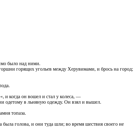
димо было над ними.
горшни горящих угольев между Херувимами, и брось на город;
пода.
, и когда он вошел и стал у колеса, —
ни одетому в льняную одежду. Он взял и вышел.
амня топаза.
а была голова, и они туда шли; во время шествия своего не