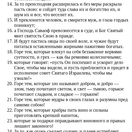
За то преисподняя расширилась и без меры раскрыла
пасть свою: и сойдет туда слава их и богатство их, и
шум их и все, что веселит их.
И преклонится человек, и смирится муж, и глаза гордых
поникнут;
а Господь Саваоф превознесется в суде, и Бог Святый
явит святость Свою в правде.
И будут пастись овцы по своей воле, и чужие будут
питаться оставленными жирными пажитями богатых.
Горе тем, которые влекут на себя беззаконие вервями
суетности, и грех — как бы ремнями колесничными;
которые говорят: «пусть Он поспешит и ускорит дело
Свое, чтобы мы видели, и пусть приблизится и придет в
исполнение совет Святаго Израилева, чтобы мы
узнали!»
Горе тем, которые зло называют добром, и добро —
злом, тьму почитают светом, и свет — тьмою, горькое
почитают сладким, и сладкое — горьким!
Горе тем, которые мудры в своих глазах и разумны пред
самими собою!
Горе тем, которые храбры пить вино и сильны
приготовлять крепкий напиток,
которые за подарки оправдывают виновного и правых
лишают законного!
За то, как огонь съедает солому, и пламя истребляет