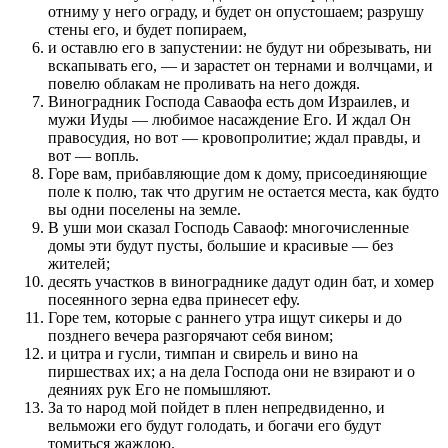
отниму у него ограду, и будет он опустошаем; разрушу
стены его, и будет попираем,
и оставлю его в запустении: не будут ни обрезывать, ни
вскапывать его, — и зарастет он тернами и волчцами, и
повелю облакам не проливать на него дождя.
Виноградник Господа Саваофа есть дом Израилев, и
мужи Иуды — любимое насаждение Его. И ждал Он
правосудия, но вот — кровопролитие; ждал правды, и
вот — вопль.
Горе вам, прибавляющие дом к дому, присоединяющие
поле к полю, так что другим не остается места, как будто
вы одни поселены на земле.
В уши мои сказал Господь Саваоф: многочисленные
домы эти будут пусты, большие и красивые — без
жителей;
десять участков в винограднике дадут один бат, и хомер
посеянного зерна едва принесет ефу.
Горе тем, которые с раннего утра ищут сикеры и до
позднего вечера разгорячают себя вином;
и цитра и гусли, тимпан и свирель и вино на
пиршествах их; а на дела Господа они не взирают и о
деяниях рук Его не помышляют.
За то народ мой пойдет в плен непредвиденно, и
вельможи его будут голодать, и богачи его будут
томиться жаждою.