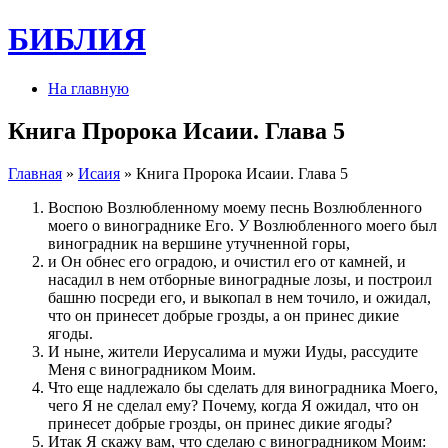
БИБЛИЯ
На главную
Книга Пророка Исаии. Глава 5
Главная
»
Исаия
» Книга Пророка Исаии. Глава 5
Воспою Возлюбленному моему песнь Возлюбленного
моего о винограднике Его. У Возлюбленного моего был
виноградник на вершине утучненной горы,
и Он обнес его оградою, и очистил его от камней, и
насадил в нем отборные виноградные лозы, и построил
башню посреди его, и выкопал в нем точило, и ожидал,
что он принесет добрые грозды, а он принес дикие
ягоды.
И ныне, жители Иерусалима и мужи Иуды, рассудите
Меня с виноградником Моим.
Что еще надлежало бы сделать для виноградника Моего,
чего Я не сделал ему? Почему, когда Я ожидал, что он
принесет добрые грозды, он принес дикие ягоды?
Итак Я скажу вам, что сделаю с виноградником Моим: