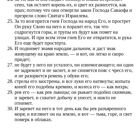
сено, так истлеет корень их, и цвет их разнесется, как
прах; потому что они отвергли закон Господа Саваофа и
презрели слово Святаго Израилева.
За то возгорится гнев Господа на народ Его, и прострет
Он руку Свою на него и поразит его, так что
содрогнутся горы, и трупы их будут как помет на
улицах. И при всем этом гнев Его не отвратится, и рука
Его еще будет простерта.
И поднимет знамя народам дальним, и даст знак
живущему на краю земли, — и вот, он легко и скоро
придет;
не будет у него ни усталого, ни изнемогающего; ни один
не задремлет и не заснет, и не снимется пояс с чресл его,
и не разорвется ремень у обуви его;
стрелы его заострены, и все луки его натянуты; копыта
коней его подобны кремню, и колеса его — как вихрь;
рев его — как рев львицы; он рыкает подобно скимнам,
и заревет, и схватит добычу и унесет, и никто не
отнимет.
И заревет на него в тот день как бы рев разъяренного
моря; и взглянет он на землю, и вот — тьма, горе, и свет
померк в облаках.