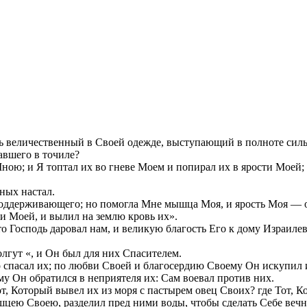
толь величественный в Своей одежде, выступающий в полноте си
тавшего в точиле?
Мною; и Я топтал их во гневе Моем и попирал их в ярости Моей; 
ных настал.
 поддерживающего; но помогла Мне мышца Моя, и ярость Моя — 
и Моей, и вылил на землю кровь их».
то Господь даровал нам, и великую благость Его к дому Израиле
олгут «, и Он был для них Спасителем.
о спасал их; по любви Своей и благосердию Своему Он искупил их
у Он обратился в неприятеля их: Сам воевал против них.
т, Который вывел их из моря с пастырем овец Своих? где Тот, К
цею Своею, разделил пред ними воды, чтобы сделать Себе вечн