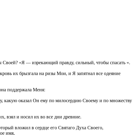
лы Своей? «Я — изрекающий правду, сильный, чтобы спасать «.
кровь их брызгала на ризы Мои, и Я запятнал все одеяние
она поддержала Меня:
ву, какую оказал Он ему по милосердию Своему и по множеству
, взял и носил их во все дни древние.
оторый вложил в сердце его Святаго Духа Своего,
ое имя,