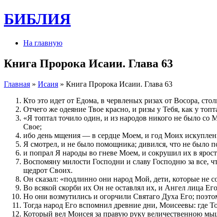
БИБЛИЯ
На главную
Книга Пророка Исаии. Глава 63
Главная
»
Исаия
» Книга Пророка Исаии. Глава 63
Кто это идет от Едома, в червленых ризах от Восора, с
Отчего же одеяние Твое красно, и ризы у Тебя, как у топ
«Я топтал точило один, и из народов никого не было со 
Свое;
ибо день мщения — в сердце Моем, и год Моих искуплен
Я смотрел, и не было помощника; дивился, что не было
и попрал Я народы во гневе Моем, и сокрушил их в ярост
Воспомяну милости Господни и славу Господню за все, ч
щедрот Своих.
Он сказал: «подлинно они народ Мой, дети, которые не с
Во всякой скорби их Он не оставлял их, и Ангел лица Ег
Но они возмутились и огорчили Святаго Духа Его; поэтом
Тогда народ Его вспомнил древние дни, Моисеевы: где То
Который вел Моисея за правую руку величественною мыш