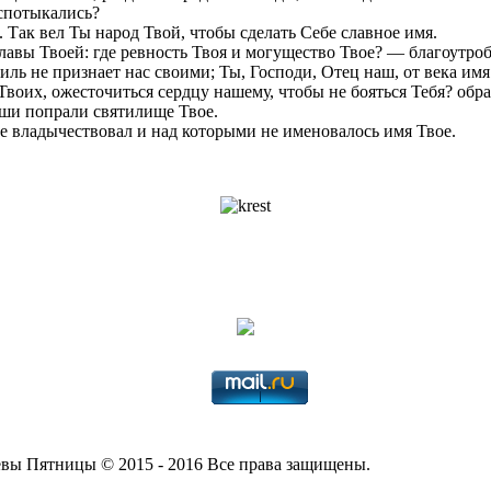
 спотыкались?
. Так вел Ты народ Твой, чтобы сделать Себе славное имя.
лавы Твоей: где ревность Твоя и могущество Твое? — благоутро
иль не признает нас своими; Ты, Господи, Отец наш, от века им
Твоих, ожесточиться сердцу нашему, чтобы не бояться Тебя? обра
аши попрали святилище Твое.
е владычествовал и над которыми не именовалось имя Твое.
вы Пятницы © 2015 - 2016 Все права защищены.