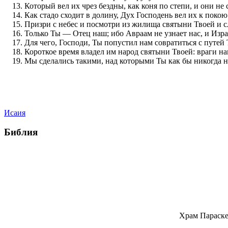
Который вел их чрез бездны, как коня по степи, и они не
Как стадо сходит в долину, Дух Господень вел их к покою
Призри с небес и посмотри из жилища святыни Твоей и с
Только Ты — Отец наш; ибо Авраам не узнает нас, и Изра
Для чего, Господи, Ты попустил нам совратиться с путей 
Короткое время владел им народ святыни Твоей: враги н
Мы сделались такими, над которыми Ты как бы никогда н
Исаия
Библия
Храм Параске