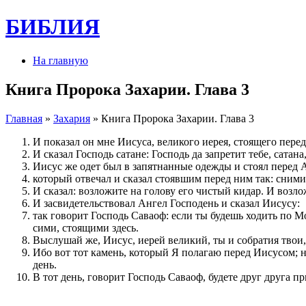
БИБЛИЯ
На главную
Книга Пророка Захарии. Глава 3
Главная
»
Захария
» Книга Пророка Захарии. Глава 3
И показал он мне Иисуса, великого иерея, стоящего пере
И сказал Господь сатане: Господь да запретит тебе, сатан
Иисус же одет был в запятнанные одежды и стоял перед 
который отвечал и сказал стоявшим перед ним так: сними
И сказал: возложите на голову его чистый кидар. И возло
И засвидетельствовал Ангел Господень и сказал Иисусу:
так говорит Господь Саваоф: если ты будешь ходить по М
сими, стоящими здесь.
Выслушай же, Иисус, иерей великий, ты и собратия твои
Ибо вот тот камень, который Я полагаю перед Иисусом; на
день.
В тот день, говорит Господь Саваоф, будете друг друга п