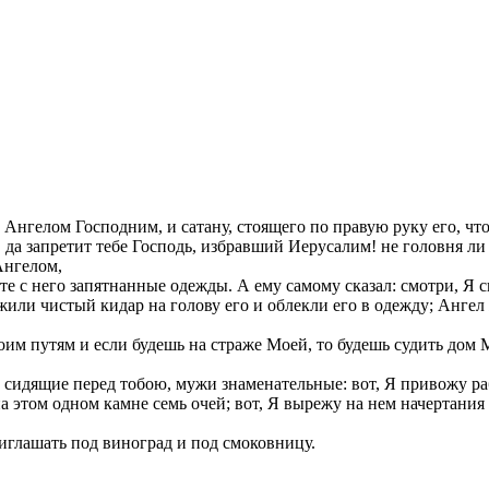
д Ангелом Господним, и сатану, стоящего по правую руку его, чт
а, да запретит тебе Господь, избравший Иерусалим! не головня ли
Ангелом,
те с него запятнанные одежды. А ему самому сказал: смотри, Я 
жили чистый кидар на голову его и облекли его в одежду; Ангел
оим путям и если будешь на страже Моей, то будешь судить дом
, сидящие перед тобою, мужи знаменательные: вот, Я привожу 
 этом одном камне семь очей; вот, Я вырежу на нем начертания 
риглашать под виноград и под смоковницу.