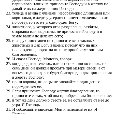
паршивого, таких не приносите Господу и в жертву не
давайте их на жертвенник Господень;
тельца и агнца с членами, несоразмерно длинными или
короткими, в жертву усердия принести можешь; а если
по обету, то это не угодно будет Богу;
животного, у которого ятра раздавлены, разбиты,
оторваны или вырезаны, не приносите Господу и в
земле вашей не делайте сего;
и из рук иноземцев не приносите всех таковых
животных в дар Богу вашему, потому что на них
повреждение, порок на них: не приобретут они вам
благоволения.
И сказал Господь Моисею, говоря:
когда родится теленок, или ягненок, или козленок, то
семь дней он должен пробыть при матери своей, а от
восьмого дня и далее будет благоугоден для приношения
в жертву Господу;
но ни коровы, ни овцы не заколайте в один день с
порождением ее.
Если приносите Господу жертву благодарения, то
приносите ее так, чтоб она приобрела вам благоволение;
в тот же день должно съесть ее, не оставляйте от нее до
утра. Я Господь.
И соблюдайте заповеди Мои и исполняйте их. Я
Господь.