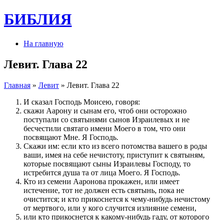
БИБЛИЯ
На главную
Левит. Глава 22
Главная
»
Левит
» Левит. Глава 22
И сказал Господь Моисею, говоря:
скажи Аарону и сынам его, чтоб они осторожно
поступали со святынями сынов Израилевых и не
бесчестили святаго имени Моего в том, что они
посвящают Мне. Я Господь.
Скажи им: если кто из всего потомства вашего в роды
ваши, имея на себе нечистоту, приступит к святыням,
которые посвящают сыны Израилевы Господу, то
истребится душа та от лица Моего. Я Господь.
Кто из семени Ааронова прокажен, или имеет
истечение, тот не должен есть святынь, пока не
очистится; и кто прикоснется к чему-нибудь нечистому
от мертвого, или у кого случится излияние семени,
или кто прикоснется к какому-нибудь гаду, от которого