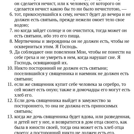
он сделается нечист, или к человеку, от которого он
сделается нечист какою бы то ни было нечистотою, —
тот, прикоснувшийся к сему, нечист будет до вечера и не
должен есть святынь, прежде нежели омоет тело свое
водою;
но когда зайдет солнце и он очистится, тогда может он
есть святыни, ибо это его пища.
Мертвечины и звероядины он не должен есть, чтобы не
оскверниться этим. Я Господь.
Да соблюдают они повеления Мои, чтобы не понести на
себе греха и не умереть в нем, когда нарушат сие. Я
Господь, освящающий их.
Никто посторонний не должен есть святыни;
поселившийся у священника и наемник не должен есть
святыни;
если же священник купит себе человека за серебро, то
сей может есть оную; также и домочадцы его могут есть
хлеб его.
Если дочь священника выйдет в замужество за
постороннего, то она не должна есть приносимых
святынь;
когда же дочь священника будет вдова, или разведенная,
и детей нет у нее, и возвратится в дом отца своего, как
была в юности своей, тогда она может есть хлеб отца
своего; а посторонний никто не должен есть его.