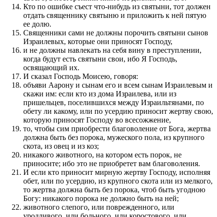
Кто по ошибке съест что-нибудь из святыни, тот должен
отдать священнику святыню и приложить к ней пятую
ее долю.
Священники сами не должны порочить святыни сынов
Израилевых, которые они приносят Господу,
и не должны навлекать на себя вину в преступлении,
когда будут есть святыни свои, ибо Я Господь,
освящающий их.
И сказал Господь Моисею, говоря:
объяви Аарону и сынам его и всем сынам Израилевым и
скажи им: если кто из дома Израилева, или из
пришельцев, поселившихся между Израильтянами, по
обету ли какому, или по усердию приносит жертву свою,
которую приносят Господу во всесожжение,
то, чтобы сим приобрести благоволение от Бога, жертва
должна быть без порока, мужеского пола, из крупного
скота, из овец и из коз;
никакого животного, на котором есть порок, не
приносите; ибо это не приобретет вам благоволения.
И если кто приносит мирную жертву Господу, исполняя
обет, или по усердию, из крупного скота или из мелкого,
то жертва должна быть без порока, чтоб быть угодною
Богу: никакого порока не должно быть на ней;
животного слепого, или поврежденного, или
уродливого, или больного, или коростового, или