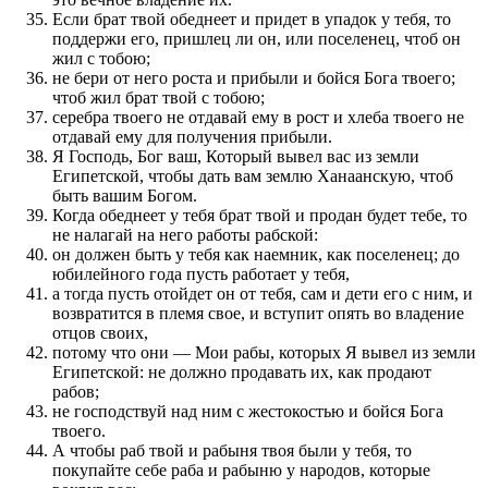
Если брат твой обеднеет и придет в упадок у тебя, то
поддержи его, пришлец ли он, или поселенец, чтоб он
жил с тобою;
не бери от него роста и прибыли и бойся Бога твоего;
чтоб жил брат твой с тобою;
серебра твоего не отдавай ему в рост и хлеба твоего не
отдавай ему для получения прибыли.
Я Господь, Бог ваш, Который вывел вас из земли
Египетской, чтобы дать вам землю Ханаанскую, чтоб
быть вашим Богом.
Когда обеднеет у тебя брат твой и продан будет тебе, то
не налагай на него работы рабской:
он должен быть у тебя как наемник, как поселенец; до
юбилейного года пусть работает у тебя,
а тогда пусть отойдет он от тебя, сам и дети его с ним, и
возвратится в племя свое, и вступит опять во владение
отцов своих,
потому что они — Мои рабы, которых Я вывел из земли
Египетской: не должно продавать их, как продают
рабов;
не господствуй над ним с жестокостью и бойся Бога
твоего.
А чтобы раб твой и рабыня твоя были у тебя, то
покупайте себе раба и рабыню у народов, которые