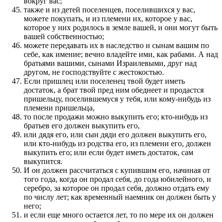
вокруг вас;
также и из детей поселенцев, поселившихся у вас,
можете покупать, и из племени их, которое у вас,
которое у них родилось в земле вашей, и они могут быть
вашей собственностью;
можете передавать их в наследство и сынам вашим по
себе, как имение; вечно владейте ими, как рабами. А над
братьями вашими, сынами Израилевыми, друг над
другом, не господствуйте с жестокостью.
Если пришлец или поселенец твой будет иметь
достаток, а брат твой пред ним обеднеет и продастся
пришельцу, поселившемуся у тебя, или кому-нибудь из
племени пришельца,
то после продажи можно выкупить его; кто-нибудь из
братьев его должен выкупить его,
или дядя его, или сын дяди его должен выкупить его,
или кто-нибудь из родства его, из племени его, должен
выкупить его; или если будет иметь достаток, сам
выкупится.
И он должен рассчитаться с купившим его, начиная от
того года, когда он продал себя, до года юбилейного, и
серебро, за которое он продал себя, должно отдать ему
по числу лет; как временный наемник он должен быть у
него;
и если еще много остается лет, то по мере их он должен