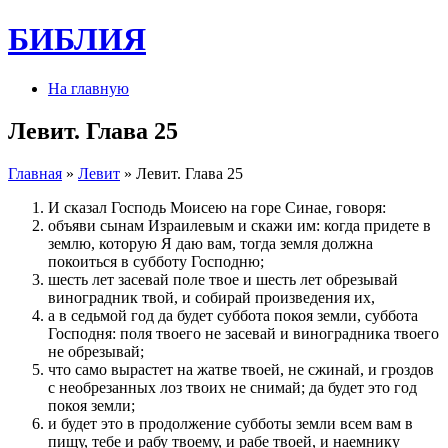
БИБЛИЯ
На главную
Левит. Глава 25
Главная
»
Левит
» Левит. Глава 25
И сказал Господь Моисею на горе Синае, говоря:
объяви сынам Израилевым и скажи им: когда придете в
землю, которую Я даю вам, тогда земля должна
покоиться в субботу Господню;
шесть лет засевай поле твое и шесть лет обрезывай
виноградник твой, и собирай произведения их,
а в седьмой год да будет суббота покоя земли, суббота
Господня: поля твоего не засевай и виноградника твоего
не обрезывай;
что само вырастет на жатве твоей, не сжинай, и гроздов
с необрезанных лоз твоих не снимай; да будет это год
покоя земли;
и будет это в продолжение субботы земли всем вам в
пищу, тебе и рабу твоему, и рабе твоей, и наемнику