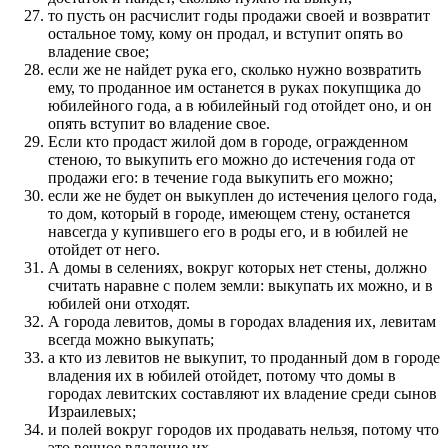
то пусть он расчислит годы продажи своей и возвратит
остальное тому, кому он продал, и вступит опять во
владение свое;
если же не найдет рука его, сколько нужно возвратить
ему, то проданное им останется в руках покупщика до
юбилейного года, а в юбилейный год отойдет оно, и он
опять вступит во владение свое.
Если кто продаст жилой дом в городе, огражденном
стеною, то выкупить его можно до истечения года от
продажи его: в течение года выкупить его можно;
если же не будет он выкуплен до истечения целого года,
то дом, который в городе, имеющем стену, останется
навсегда у купившего его в роды его, и в юбилей не
отойдет от него.
А домы в селениях, вокруг которых нет стены, должно
считать наравне с полем земли: выкупать их можно, и в
юбилей они отходят.
А города левитов, домы в городах владения их, левитам
всегда можно выкупать;
а кто из левитов не выкупит, то проданный дом в городе
владения их в юбилей отойдет, потому что домы в
городах левитских составляют их владение среди сынов
Израилевых;
и полей вокруг городов их продавать нельзя, потому что
это вечное владение их.