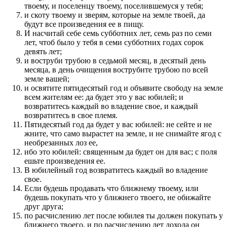
твоему, и поселенцу твоему, поселившемуся у тебя;
и скоту твоему и зверям, которые на земле твоей, да
будут все произведения ее в пищу.
И насчитай себе семь субботних лет, семь раз по семи
лет, чтоб было у тебя в семи субботних годах сорок
девять лет;
и воструби трубою в седьмой месяц, в десятый день
месяца, в день очищения вострубите трубою по всей
земле вашей;
и освятите пятидесятый год и объявите свободу на земле
всем жителям ее: да будет это у вас юбилей; и
возвратитесь каждый во владение свое, и каждый
возвратитесь в свое племя.
Пятидесятый год да будет у вас юбилей: не сейте и не
жните, что само вырастет на земле, и не снимайте ягод с
необрезанных лоз ее,
ибо это юбилей: священным да будет он для вас; с поля
ешьте произведения ее.
В юбилейный год возвратитесь каждый во владение
свое.
Если будешь продавать что ближнему твоему, или
будешь покупать что у ближнего твоего, не обижайте
друг друга;
по расчислению лет после юбилея ты должен покупать у
ближнего твоего, и по расчислению лет дохода он