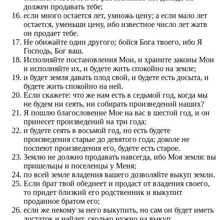
должен продавать тебе;
если много остается лет, умножь цену; а если мало лет
остается, уменьши цену, ибо известное число лет жатв
он продает тебе.
Не обижайте один другого; бойся Бога твоего, ибо Я
Господь, Бог ваш.
Исполняйте постановления Мои, и храните законы Мои
и исполняйте их, и будете жить спокойно на земле;
и будет земля давать плод свой, и будете есть досыта, и
будете жить спокойно на ней.
Если скажете: что же нам есть в седьмой год, когда мы
не будем ни сеять, ни собирать произведений наших?
Я пошлю благословение Мое на вас в шестой год, и он
принесет произведений на три года;
и будете сеять в восьмой год, но есть будете
произведения старые до девятого года; доколе не
поспеют произведения его, будете есть старое.
Землю не должно продавать навсегда, ибо Моя земля: вы
пришельцы и поселенцы у Меня;
по всей земле владения вашего дозволяйте выкуп земли.
Если брат твой обеднеет и продаст от владения своего,
то придет близкий его родственник и выкупит
проданное братом его;
если же некому за него выкупить, но сам он будет иметь
достаток и найдет, сколько нужно на выкуп,