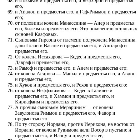
и Иокмеам и предместья его, и Беф-Орон и предместья
его,
и Аиалон и предместья его, и Гаф-Риммон и предместья
его;
от половины колена Манассиина — Анер и предместья
его, Билеам и предместья его. Это поколению остальных
сыновей Каафовых.
Сыновьям Гирсона от племени полуколена Манассиина
дали Голан в Васане и предместья его, и Аштароф и
предместья его.
От колена Иссахарова — Кедес и предместья его,
Давраф и предместья его,
и Рамоф и предместья его, и Анем и предместья его;
от колена Асирова — Машал и предместья его, и Авдон
и предместья его,
и Хукок и предместья его, и Рехов и предместья его;
от колена Неффалимова — Кедес в Галилее и
предместья его, и Хаммон и предместья его, и
Кириафаим и предместья его.
А прочим сыновьям Мерариным — от колена
Завулонова Риммон и предместья его, Фавор и
предместья его.
По ту сторону Иордана, против Иерихона, на восток от
Иордана, от колена Рувимова дали Восор в пустыне и
предместья его, и Иаацу и предместья ее,