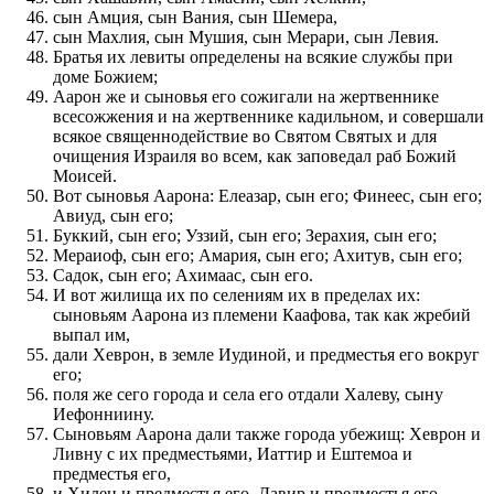
сын Амция, сын Вания, сын Шемера,
сын Махлия, сын Мушия, сын Мерари, сын Левия.
Братья их левиты определены на всякие службы при
доме Божием;
Аарон же и сыновья его сожигали на жертвеннике
всесожжения и на жертвеннике кадильном, и совершали
всякое священнодействие во Святом Святых и для
очищения Израиля во всем, как заповедал раб Божий
Моисей.
Вот сыновья Аарона: Елеазар, сын его; Финеес, сын его;
Авиуд, сын его;
Буккий, сын его; Уззий, сын его; Зерахия, сын его;
Мераиоф, сын его; Амария, сын его; Ахитув, сын его;
Садок, сын его; Ахимаас, сын его.
И вот жилища их по селениям их в пределах их:
сыновьям Аарона из племени Каафова, так как жребий
выпал им,
дали Хеврон, в земле Иудиной, и предместья его вокруг
его;
поля же сего города и села его отдали Халеву, сыну
Иефонниину.
Сыновьям Аарона дали также города убежищ: Хеврон и
Ливну с их предместьями, Иаттир и Ештемоа и
предместья его,
и Хилен и предместья его, Давир и предместья его,