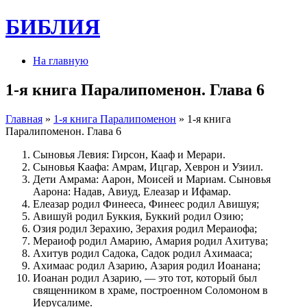
БИБЛИЯ
На главную
1-я книга Паралипоменон. Глава 6
Главная
»
1-я книга Паралипоменон
» 1-я книга
Паралипоменон. Глава 6
Сыновья Левия: Гирсон, Кааф и Мерари.
Сыновья Каафа: Амрам, Ицгар, Хеврон и Узиил.
Дети Амрама: Аарон, Моисей и Мариам. Сыновья
Аарона: Надав, Авиуд, Елеазар и Ифамар.
Елеазар родил Финееса, Финеес родил Авишуя;
Авишуй родил Буккия, Буккий родил Озию;
Озия родил Зерахию, Зерахия родил Мераиофа;
Мераиоф родил Амарию, Амария родил Ахитува;
Ахитув родил Садока, Садок родил Ахимааса;
Ахимаас родил Азарию, Азария родил Иоанана;
Иоанан родил Азарию, — это тот, который был
священником в храме, построенном Соломоном в
Иерусалиме.