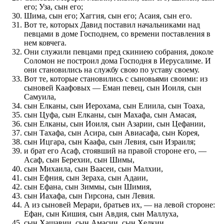
его; Уза, сын его;
Шима, сын его; Хаггия, сын его; Асаия, сын его.
Вот те, которых Давид поставил начальниками над
певцами в доме Господнем, со времени поставления в
нем ковчега.
Они служили певцами пред скиниею собрания, доколе
Соломон не построил дома Господня в Иерусалиме. И
они становились на службу свою по уставу своему.
Вот те, которые становились с сыновьями своими: из
сыновей Каафовых — Еман певец, сын Иоиля, сын
Самуила,
сын Елканы, сын Иерохама, сын Елиила, сын Тоаха,
сын Цуфа, сын Елканы, сын Махафа, сын Амасая,
сын Елканы, сын Иоиля, сын Азарии, сын Цефании,
сын Тахафа, сын Асира, сын Авиасафа, сын Корея,
сын Ицгара, сын Каафа, сын Левия, сын Израиля;
и брат его Асаф, стоявший на правой стороне его, —
Асаф, сын Берехии, сын Шимы,
сын Михаила, сын Ваасеи, сын Малхии,
сын Ефния, сын Зераха, сын Адаии,
сын Ефана, сын Зиммы, сын Шимия,
сын Иахафа, сын Гирсона, сын Левия.
А из сыновей Мерари, братьев их, — на левой стороне:
Ефан, сын Кишия, сын Авдия, сын Маллуха,
сын Хашавии, сын Амасии, сын Хелкии,