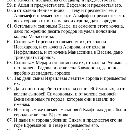
и Ашан и предместья его, Вефсамис и предместья его,
а от колена Вениаминова — Геву и предместья ее, и
Аллемеф и предместья его, и Анафоф и предместья его:
всех городов их в племенах их тринадцать городов.
Остальным сыновьям Каафа, из семейств этого колена,
дано по жребию десять городов из удела половины
колена Манассиина.
Сыновьям Гирсона по племенам их, от колена
Иссахарова, и от колена Асирова, и от колена
Неффалимова, и от колена Манассиина в Васане, дано
тринадцать городов.
Сыновьям Мерари по племенам их, от колена Рувимова,
и от колена Гадова, и от колена Завулонова, дано по
жребию двенадцать городов.
Так дали сыны Израилевы левитам города и предместья
их.
Дали они по жребию от колена сыновей Иудиных, и от
колена сыновей Симеоновых, и от колена сыновей
Вениаминовых те города, которые они назвали по
именам.
Некоторым же племенам сыновей Каафовых даны были
города от колена Ефремова.
И дали им города убежищ: Сихем и предместья его на
горе Ефремовой, и Гезер и предместья его,