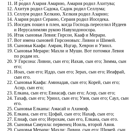
И родил Азария Амарию, Амария родил Ахитува;
Ахитув родил Садока, Садок родил Селлума;
Селлум родил Хелкию, Хелкия родил Азарию;
Азария родил Сераию, Сераия родил Иоседека.
Иоседек пошел в плен, когда Господь переселил Иудеев
и Иерусалимлян рукою Навуходоносора.
Итак сыновья Левия: Гирсон, Кааф и Мерари.
Вот имена сыновей Гирсоновых: Ливни и Шимей.
Сыновья Каафа: Амрам, Ицгар, Хеврон и Узиил.
Сыновья Мерари: Махли и Муши. Вот потомки Левия
по родам их.
У Гирсона: Ливни, сын его; Иахав, сын его; Зимма, сын
его;
Иоах, сын его; Иддо, сын его; Зерах, сын его; Иеафрай,
сын его.
Сыновья Каафа: Аминадав, сын его; Корей, сын его;
Асир, сын его;
Елкана, сын его; Евиасаф, сын его; Асир, сын его;
Тахаф, сын его; Уриил, сын его; Узия, сын его; Саул, сын
его.
Сыновья Елканы: Амасай и Ахимоф.
Елкана, сын его; Цофай, сын его; Нахаф, сын его;
Елиаф, сын его; Иерохам, сын его, Елкана, сын его.
Сыновья Самуила: первенец Иоиль, второй Авия.
Сыновья Мерари: Махли; Ливни, сын его; Шимей, сын