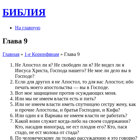
БИБЛИЯ
На главную
Глава 9
Главная
»
1-е Коринфянам
» Глава 9
Не Апостол ли я? Не свободен ли я? Не видел ли я
Иисуса Христа, Господа нашего? Не мое ли дело вы в
Господе?
Если для других я не Апостол, то для вас Апостол; ибо
печать моего апостольства — вы в Господе.
Вот мое защищение против осуждающих меня.
Или мы не имеем власти есть и пить?
Или не имеем власти иметь спутницею сестру жену, как
и прочие Апостолы, и братья Господни, и Кифа?
Или один я и Варнава не имеем власти не работать?
Какой воин служит когда-либо на своем содержании?
Кто, насадив виноград, не ест плодов его? Кто, пася
стадо, не ест молока от стада?
По человеческому ли только рассуждению я это говорю?