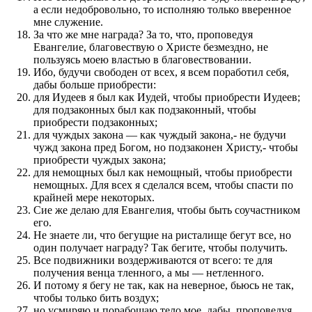
а если недобровольно, то исполняю только вверенное
мне служение.
За что же мне награда? За то, что, проповедуя
Евангелие, благовествую о Христе безмездно, не
пользуясь моею властью в благовествовании.
Ибо, будучи свободен от всех, я всем поработил себя,
дабы больше приобрести:
для Иудеев я был как Иудей, чтобы приобрести Иудеев;
для подзаконных был как подзаконный, чтобы
приобрести подзаконных;
для чуждых закона — как чуждый закона,- не будучи
чужд закона пред Богом, но подзаконен Христу,- чтобы
приобрести чуждых закона;
для немощных был как немощный, чтобы приобрести
немощных. Для всех я сделался всем, чтобы спасти по
крайней мере некоторых.
Сие же делаю для Евангелия, чтобы быть соучастником
его.
Не знаете ли, что бегущие на ристалище бегут все, но
один получает награду? Так бегите, чтобы получить.
Все подвижники воздерживаются от всего: те для
получения венца тленного, а мы — нетленного.
И потому я бегу не так, как на неверное, бьюсь не так,
чтобы только бить воздух;
но усмиряю и порабощаю тело мое, дабы, проповедуя