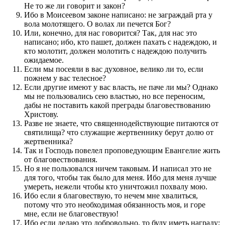
Не то же ли говорит и закон?
Ибо в Моисеевом законе написано: не заграждай рта у
вола молотящего. О волах ли печется Бог?
Или, конечно, для нас говорится? Так, для нас это
написано; ибо, кто пашет, должен пахать с надеждою, и
кто молотит, должен молотить с надеждою получить
ожидаемое.
Если мы посеяли в вас духовное, велико ли то, если
пожнем у вас телесное?
Если другие имеют у вас власть, не паче ли мы? Однако
мы не пользовались сею властью, но все переносим,
дабы не поставить какой преграды благовествованию
Христову.
Разве не знаете, что священнодействующие питаются от
святилища? что служащие жертвеннику берут долю от
жертвенника?
Так и Господь повелел проповедующим Евангелие жить
от благовествования.
Но я не пользовался ничем таковым. И написал это не
для того, чтобы так было для меня. Ибо для меня лучше
умереть, нежели чтобы кто уничтожил похвалу мою.
Ибо если я благовествую, то нечем мне хвалиться,
потому что это необходимая обязанность моя, и горе
мне, если не благовествую!
Ибо если делаю это добровольно, то буду иметь награду;