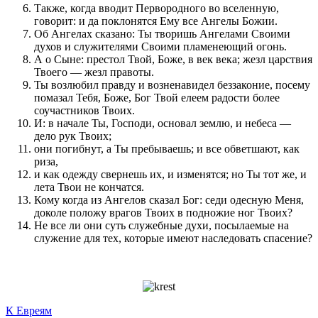
Также, когда вводит Первородного во вселенную,
говорит: и да поклонятся Ему все Ангелы Божии.
Об Ангелах сказано: Ты творишь Ангелами Своими
духов и служителями Своими пламенеющий огонь.
А о Сыне: престол Твой, Боже, в век века; жезл царствия
Твоего — жезл правоты.
Ты возлюбил правду и возненавидел беззаконие, посему
помазал Тебя, Боже, Бог Твой елеем радости более
соучастников Твоих.
И: в начале Ты, Господи, основал землю, и небеса —
дело рук Твоих;
они погибнут, а Ты пребываешь; и все обветшают, как
риза,
и как одежду свернешь их, и изменятся; но Ты тот же, и
лета Твои не кончатся.
Кому когда из Ангелов сказал Бог: седи одесную Меня,
доколе положу врагов Твоих в подножие ног Твоих?
Не все ли они суть служебные духи, посылаемые на
служение для тех, которые имеют наследовать спасение?
К Евреям