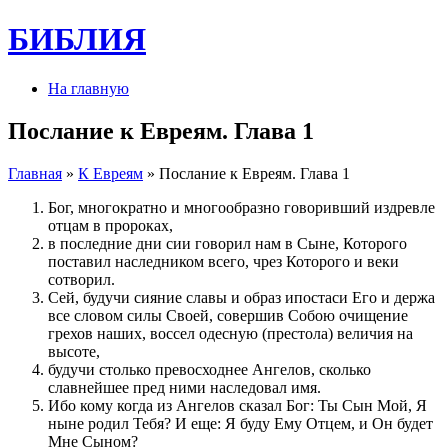
БИБЛИЯ
На главную
Послание к Евреям. Глава 1
Главная
»
К Евреям
» Послание к Евреям. Глава 1
Бог, многократно и многообразно говоривший издревле
отцам в пророках,
в последние дни сии говорил нам в Сыне, Которого
поставил наследником всего, чрез Которого и веки
сотворил.
Сей, будучи сияние славы и образ ипостаси Его и держа
все словом силы Своей, совершив Собою очищение
грехов наших, воссел одесную (престола) величия на
высоте,
будучи столько превосходнее Ангелов, сколько
славнейшее пред ними наследовал имя.
Ибо кому когда из Ангелов сказал Бог: Ты Сын Мой, Я
ныне родил Тебя? И еще: Я буду Ему Отцем, и Он будет
Мне Сыном?