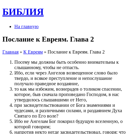
БИБЛИЯ
На главную
Послание к Евреям. Глава 2
Главная
»
К Евреям
» Послание к Евреям. Глава 2
Посему мы должны быть особенно внимательны к
слышанному, чтобы не отпасть.
Ибо, если через Ангелов возвещенное слово было
твердо, и всякое преступление и непослушание
получало праведное воздаяние,
то как мы избежим, вознерадев о толиком спасении,
которое, быв сначала проповедано Господом, в нас
утвердилось слышавшими от Него,
при засвидетельствовании от Бога знамениями и
чудесами, и различными силами, и раздаянием Духа
Святаго по Его воле?
Ибо не Ангелам Бог покорил будущую вселенную, о
которой говорим;
напротив некто негде засвидетельствовал, говоря: что