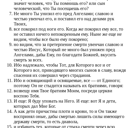
значит человек, что Ты помнишь его? или сын
человеческий, что Ты посещаешь его?
Не много Ты унизил его пред Ангелами; славою и
честью увенчал его, и поставил его над делами рук
Твоих,
все покорил под ноги его. Когда же покорил ему все, то
не оставил ничего непокоренным ему. Ныне же еще не
видим, чтобы все было ему покорено;
но видим, что за претерпение смерти увенчан славою и
честью Иисус, Который не много был унижен пред
Ангелами, дабы Ему, по благодати Божией, вкусить
смерть за всех.
Ибо надлежало, чтобы Тот, для Которого все и от
Которого все, приводящего многих сынов в славу, вождя
спасения их совершил через страдания.
Ибо и освящающий и освящаемые, все — от Единого;
поэтому Он не стыдится называть их братиями, говоря:
возвещу имя Твое братиям Моим, посреди церкви
воспою Тебя.
И еще: Я буду уповать на Него. И еще: вот Я и дети,
которых дал Мне Бог.
А как дети причастны плоти и крови, то и Он также
воспринял оные, дабы смертью лишить силы имеющего
державу смерти, то есть диавола,
и избавить тех, которые от страха смерти через всю