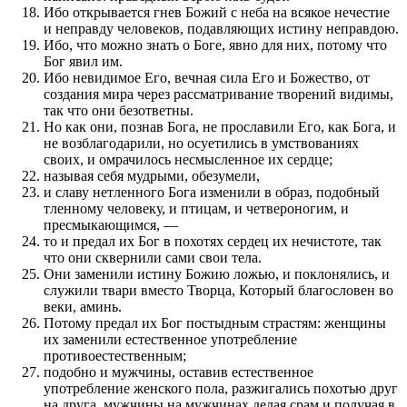
Ибо открывается гнев Божий с неба на всякое нечестие
и неправду человеков, подавляющих истину неправдою.
Ибо, что можно знать о Боге, явно для них, потому что
Бог явил им.
Ибо невидимое Его, вечная сила Его и Божество, от
создания мира через рассматривание творений видимы,
так что они безответны.
Но как они, познав Бога, не прославили Его, как Бога, и
не возблагодарили, но осуетились в умствованиях
своих, и омрачилось несмысленное их сердце;
называя себя мудрыми, обезумели,
и славу нетленного Бога изменили в образ, подобный
тленному человеку, и птицам, и четвероногим, и
пресмыкающимся, —
то и предал их Бог в похотях сердец их нечистоте, так
что они сквернили сами свои тела.
Они заменили истину Божию ложью, и поклонялись, и
служили твари вместо Творца, Который благословен во
веки, аминь.
Потому предал их Бог постыдным страстям: женщины
их заменили естественное употребление
противоестественным;
подобно и мужчины, оставив естественное
употребление женского пола, разжигались похотью друг
на друга, мужчины на мужчинах делая срам и получая в