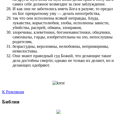
самих себе должное возмездие за свое заблуждение.
И как они не заботились иметь Бога в разуме, то предал
их Бог превратному уму — делать непотребства,
так что они исполнены всякой неправды, блуда,
лукавства, корыстолюбия, злобы, исполнены зависти,
убийства, распрей, обмана, злонравия,
злоречивы, клеветники, богоненавистники, обидчики,
самохвалы, горды, изобретательны на зло, непослушны
родителям,
безрассудны, вероломны, нелюбовны, непримиримы,
немилостивы.
Они знают праведный суд Божий, что делающие такие
дела достойны смерти; однако не только их делают, но и
делающих одобряют.
К Римлянам
Библия