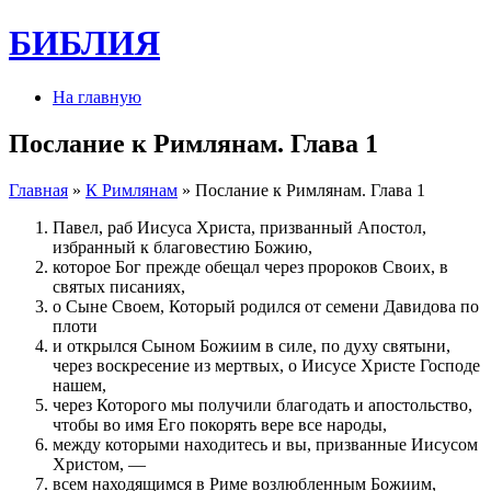
БИБЛИЯ
На главную
Послание к Римлянам. Глава 1
Главная
»
К Римлянам
» Послание к Римлянам. Глава 1
Павел, раб Иисуса Христа, призванный Апостол,
избранный к благовестию Божию,
которое Бог прежде обещал через пророков Своих, в
святых писаниях,
о Сыне Своем, Который родился от семени Давидова по
плоти
и открылся Сыном Божиим в силе, по духу святыни,
через воскресение из мертвых, о Иисусе Христе Господе
нашем,
через Которого мы получили благодать и апостольство,
чтобы во имя Его покорять вере все народы,
между которыми находитесь и вы, призванные Иисусом
Христом, —
всем находящимся в Риме возлюбленным Божиим,