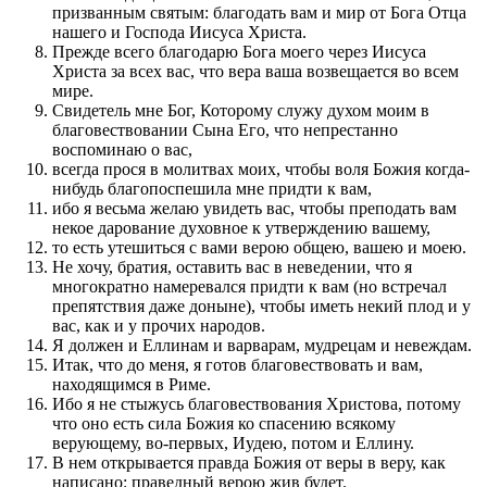
призванным святым: благодать вам и мир от Бога Отца
нашего и Господа Иисуса Христа.
Прежде всего благодарю Бога моего через Иисуса
Христа за всех вас, что вера ваша возвещается во всем
мире.
Свидетель мне Бог, Которому служу духом моим в
благовествовании Сына Его, что непрестанно
воспоминаю о вас,
всегда прося в молитвах моих, чтобы воля Божия когда-
нибудь благопоспешила мне придти к вам,
ибо я весьма желаю увидеть вас, чтобы преподать вам
некое дарование духовное к утверждению вашему,
то есть утешиться с вами верою общею, вашею и моею.
Не хочу, братия, оставить вас в неведении, что я
многократно намеревался придти к вам (но встречал
препятствия даже доныне), чтобы иметь некий плод и у
вас, как и у прочих народов.
Я должен и Еллинам и варварам, мудрецам и невеждам.
Итак, что до меня, я готов благовествовать и вам,
находящимся в Риме.
Ибо я не стыжусь благовествования Христова, потому
что оно есть сила Божия ко спасению всякому
верующему, во-первых, Иудею, потом и Еллину.
В нем открывается правда Божия от веры в веру, как
написано: праведный верою жив будет.