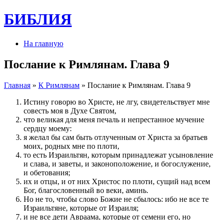
БИБЛИЯ
На главную
Послание к Римлянам. Глава 9
Главная
»
К Римлянам
» Послание к Римлянам. Глава 9
Истину говорю во Христе, не лгу, свидетельствует мне
совесть моя в Духе Святом,
что великая для меня печаль и непрестанное мучение
сердцу моему:
я желал бы сам быть отлученным от Христа за братьев
моих, родных мне по плоти,
то есть Израильтян, которым принадлежат усыновление
и слава, и заветы, и законоположение, и богослужение,
и обетования;
их и отцы, и от них Христос по плоти, сущий над всем
Бог, благословенный во веки, аминь.
Но не то, чтобы слово Божие не сбылось: ибо не все те
Израильтяне, которые от Израиля;
и не все дети Авраама, которые от семени его, но