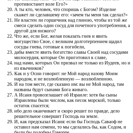
противостанет воле Его?»
А ты кто, человек, что споришь с Богом? Изделие
скажет ли сделавшему его: «зачем ты меня так сделал?»
Не властен ли горшечник над глиною, чтобы из той же
смеси сделать один сосуд для почетного употребления, а
другой для низкого?
Что же, если Бог, желая показать гнев и явить
могущество Свое, с великим долготерпением щадил
сосуды гнева, готовые к погибели,
дабы вместе явить богатство славы Своей над сосудами
милосердия, которые Он приготовил к славе,
над нами, которых Он призвал не только из Иудеев, но и
из язычников?
Как и у Осии говорит: не Мой народ назову Моим
народом, и не возлюбленную — возлюбленною.
И на том месте, где сказано им: вы не Мой народ, там
названы будут сынами Бога живаго.
А Исаия провозглашает об Израиле: хотя бы сыны
Израилевы были числом, как песок морской, только
остаток спасется;
ибо дело оканчивает и скоро решит по правде, дело
решительное совершит Господь на земле.
И, как предсказал Исаия: если бы Господь Саваоф не
оставил нам семени, то мы сделались бы, как Содом, и
были бы подобны Гоморре.