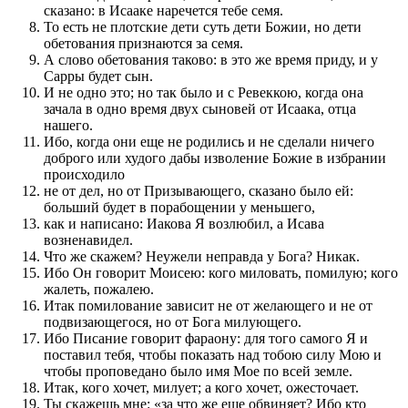
сказано: в Исааке наречется тебе семя.
То есть не плотские дети суть дети Божии, но дети
обетования признаются за семя.
А слово обетования таково: в это же время приду, и у
Сарры будет сын.
И не одно это; но так было и с Ревеккою, когда она
зачала в одно время двух сыновей от Исаака, отца
нашего.
Ибо, когда они еще не родились и не сделали ничего
доброго или худого дабы изволение Божие в избрании
происходило
не от дел, но от Призывающего, сказано было ей:
больший будет в порабощении у меньшего,
как и написано: Иакова Я возлюбил, а Исава
возненавидел.
Что же скажем? Неужели неправда у Бога? Никак.
Ибо Он говорит Моисею: кого миловать, помилую; кого
жалеть, пожалею.
Итак помилование зависит не от желающего и не от
подвизающегося, но от Бога милующего.
Ибо Писание говорит фараону: для того самого Я и
поставил тебя, чтобы показать над тобою силу Мою и
чтобы проповедано было имя Мое по всей земле.
Итак, кого хочет, милует; а кого хочет, ожесточает.
Ты скажешь мне: «за что же еще обвиняет? Ибо кто