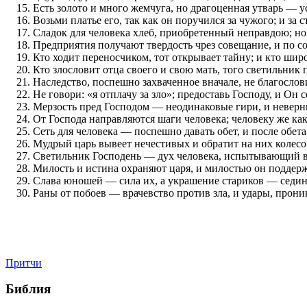
Есть золото и много жемчуга, но драгоценная утварь — у
Возьми платье его, так как он поручился за чужого; и за с
Сладок для человека хлеб, приобретенный неправдою; но
Предприятия получают твердость чрез совещание, и по с
Кто ходит переносчиком, тот открывает тайну; и кто широ
Кто злословит отца своего и свою мать, того светильник 
Наследство, поспешно захваченное вначале, не благослов
Не говори: «я отплачу за зло»; предоставь Господу, и Он с
Мерзость пред Господом — неодинаковые гири, и неверн
От Господа направляются шаги человека; человеку же как
Сеть для человека — поспешно давать обет, и после обет
Мудрый царь вывеет нечестивых и обратит на них колесо
Светильник Господень — дух человека, испытывающий в
Милость и истина охраняют царя, и милостью он поддерж
Слава юношей — сила их, а украшение стариков — седин
Раны от побоев — врачевство против зла, и удары, прон
Притчи
Библия