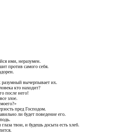
йся ими, неразумен.
ешит против самого себя.
адорен.
к разумный вычерпывает их.
ловека кто находит?
го после него!
все злое.
 моего?»
ерзость пред Господом.
авильно ли будет поведение его.
подь.
глаза твои, и будешь досыта есть хлеб.
лится.