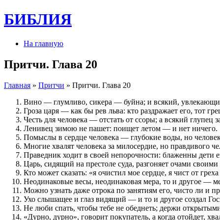
БИБЛИЯ
На главную
Притчи. Глава 20
Главная
»
Притчи
» Притчи. Глава 20
Вино — глумливо, сикера — буйна; и всякий, увлекающи
Гроза царя — как бы рев льва: кто раздражает его, тот гр
Честь для человека — отстать от ссоры; а всякий глупец з
Ленивец зимою не пашет: поищет летом — и нет ничего.
Помыслы в сердце человека — глубокие воды, но челове
Многие хвалят человека за милосердие, но правдивого че
Праведник ходит в своей непорочности: блаженны дети е
Царь, сидящий на престоле суда, разгоняет очами своими 
Кто может сказать: «я очистил мое сердце, я чист от греха
Неодинаковые весы, неодинаковая мера, то и другое — м
Можно узнать даже отрока по занятиям его, чисто ли и пр
Ухо слышащее и глаз видящий — и то и другое создал Гос
Не люби спать, чтобы тебе не обеднеть; держи открытыми 
«Дурно, дурно», говорит покупатель, а когда отойдет, хва