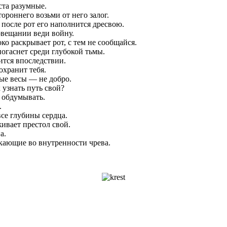
ста разумные.
тороннего возьми от него залог.
 после рот его наполнится дресвою.
овещании веди войну.
ко раскрывает рот, с тем не сообщайся.
погаснет среди глубокой тьмы.
ится впоследствии.
охранит тебя.
ые весы — не добро.
 узнать путь свой?
а обдумывать.
.
се глубины сердца.
ивает престол свой.
а.
икающие во внутренности чрева.