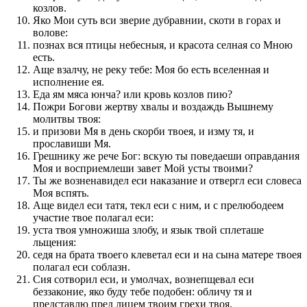
козлов.
Яко Мои суть вси зверие дубравнии, скоти в горах и
волове:
познах вся птицы небесныя, и красота селная со Мною
есть.
Аще взалчу, не реку тебе: Моя бо есть вселенная и
исполнение ея.
Еда ям мяса юнча? или кровь козлов пию?
Пожри Богови жертву хвалы и воздаждь Вышнему
молитвы твоя:
и призови Мя в день скорби твоея, и изму тя, и
прославиши Мя.
Грешнику же рече Бог: вскую ты поведаеши оправдания
Моя и восприемлеши завет Мой усты твоими?
Ты же возненавидел еси наказание и отвергл еси словеса
Моя вспять.
Аще видел еси татя, текл еси с ним, и с прелюбодеем
участие твое полагал еси:
уста твоя умножиша злобу, и язык твой сплеташе
льщения:
седя на брата твоего клеветал еси и на сына матере твоея
полагал еси соблазн.
Сия сотворил еси, и умолчах, вознепщевал еси
беззаконие, яко буду тебе подобен: обличу тя и
представлю пред лицем твоим грехи твоя.