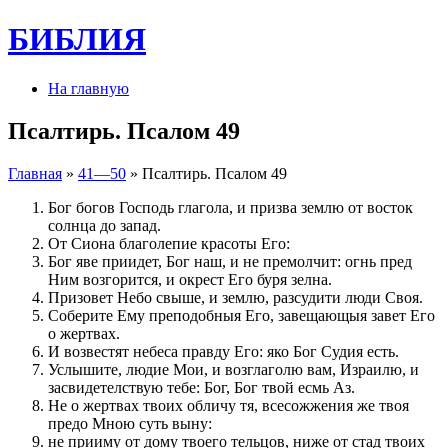
БИБЛИЯ
На главную
Псалтирь. Псалом 49
Главная
»
41—50
» Псалтирь. Псалом 49
Бог богов Господь глагола, и призва землю от восток
солнца до запад.
От Сиона благолепие красоты Его:
Бог яве приидет, Бог наш, и не премолчит: огнь пред
Ним возгорится, и окрест Его буря зелна.
Призовет Небо свыше, и землю, разсудити люди Своя.
Соберите Ему преподобныя Его, завещающыя завет Его
о жертвах.
И возвестят небеса правду Его: яко Бог Судия есть.
Услышите, людие Мои, и возглаголю вам, Израилю, и
засвидетелствую тебе: Бог, Бог твой есмь Аз.
Не о жертвах твоих обличу тя, всесожжения же твоя
предо Мною суть выну:
не прииму от дому твоего тельцов, ниже от стад твоих