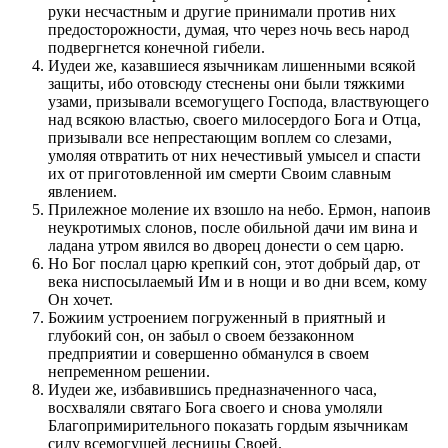
руки несчастным и другие принимали против них
предосторожности, думая, что через ночь весь народ
подвергнется конечной гибели.
Иудеи же, казавшиеся язычникам лишенными всякой
защиты, ибо отовсюду стеснены они были тяжкими
узами, призывали всемогущего Господа, властвующего
над всякою властью, своего милосердого Бога и Отца,
призывали все непрестающим воплем со слезами,
умоляя отвратить от них нечестивый умысел и спасти
их от приготовленной им смерти Своим славным
явлением.
Прилежное моление их взошло на небо. Ермон, напоив
неукротимых слонов, после обильной дачи им вина и
ладана утром явился во дворец донести о сем царю.
Но Бог послал царю крепкий сон, этот добрый дар, от
века ниспосылаемый Им и в нощи и во дни всем, кому
Он хочет.
Божиим устроением погруженный в приятный и
глубокий сон, он забыл о своем беззаконном
предприятии и совершенно обманулся в своем
непременном решении.
Иудеи же, избавившись предназначенного часа,
восхваляли святаго Бога своего и снова умоляли
Благопримирительного показать гордым язычникам
силу всемогущей десницы Своей.