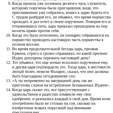
Когда прошла уже половина десятого часа, служитель,
которому поручены были приглашения, видя, что
приглашенные уже собрались, вошел к царю будить его.
С трудом разбудив его, он объявил, что время пиршества
проходит, и дал отчет в своем поручении. Поверив его и
отправившись пить, царь приказал пришедшим на пир
возлечь прямо против себя.
Когда это было исполнено, он поощрял собравшихся на
пиршество проводить настоящую часть пиршества в
полном веселье.
Во время продолжительной беседы царь, призвав
Ермона, строго и грозно спрашивал, по какой причине
Иудеи допущены пережить настоящий день?
Тот объявил, что еще ночью исполнил порученное ему,
и друзья царя подтвердили это. Тогда царь, в жестокости
лютый более, нежели Фаларис, сказал, что они должны
быть благодарны сегодняшнему сну:
«А ты непременно на завтрашний день так же
приготовь слонов на истребление беззаконных Иудеев».
Когда царь сказал это, все присутствующие с
удовольствием и радостью изъявили ему свое
одобрение, и разошлись каждый в свой дом. Время ночи
употреблено было не столько на сон, сколько на
изобретение всяких поруганий над мнимыми
преступниками.