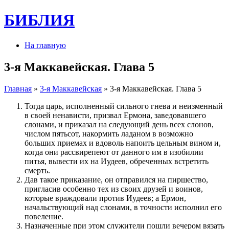
БИБЛИЯ
На главную
3-я Маккавейская. Глава 5
Главная
»
3-я Маккавейская
» 3-я Маккавейская. Глава 5
Тогда царь, исполненный сильного гнева и неизменный
в своей ненависти, призвал Ермона, заведовавшего
слонами, и приказал на следующий день всех слонов,
числом пятьсот, накормить ладаном в возможно
больших приемах и вдоволь напоить цельным вином и,
когда они рассвирепеют от данного им в изобилии
питья, вывести их на Иудеев, обреченных встретить
смерть.
Дав такое приказание, он отправился на пиршество,
пригласив особенно тех из своих друзей и воинов,
которые враждовали против Иудеев; а Ермон,
начальствующий над слонами, в точности исполнил его
повеление.
Назначенные при этом служители пошли вечером вязать