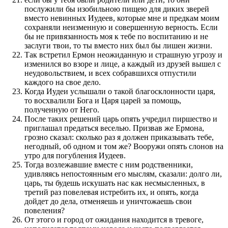
послужили бы изобильною пищею для диких зверей
вместо невинных Иудеев, которые мне и предкам моим
сохраняли неизменную и совершенную верность. Если
бы не привязанность моя к тебе по воспитанию и не
заслуги твои, то ты вместо них был бы лишен жизни.
Так встретил Ермон неожиданную и страшную угрозу и
изменился во взоре и лице, а каждый из друзей вышел с
неудовольствием, и всех собравшихся отпустили
каждого на свое дело.
Когда Иудеи услышали о такой благосклонности царя,
то восхвалили Бога и Царя царей за помощь,
полученную от Него.
После таких решений царь опять учредил пиршество и
приглашал предаться веселью. Призвав же Ермона,
грозно сказал: сколько раз я должен приказывать тебе,
негодный, об одном и том же? Вооружи опять слонов на
утро для погубления Иудеев.
Тогда возлежавшие вместе с ним родственники,
удивляясь непостоянным его мыслям, сказали: долго ли,
царь, ты будешь искушать нас как несмысленных, в
третий раз повелевая истребить их, и опять, когда
дойдет до дела, отменяешь и уничтожаешь свои
повеления?
От этого и город от ожидания находится в тревоге,