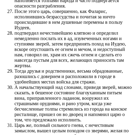
наполняется толпами народа и часто подвергается
опасности разграбления.
После этого царь, совершенно, как Фаларис,
исполнившись безрассудства и почитая за ничто
происходившие в нем душевные перемены в пользу
Иудеев,
подтвердил нечестивейшею клятвою и определил
немедленно послать их в ад, изувеченных ногами и
ступнями зверей, затем предпринять поход на Иудею,
вскоре опустошить ее огнем и мечом, и недоступный
нам, говорил он, храм их сжечь огнем и сделать его
навсегда пустым для всех, желающих приносить там
жертвы.
Тогда друзья и родственники, весьма обрадованные,
разошлись с доверием и расположили в городе в
удобнейших местах войска для стражи.
А начальствующий над слонами, приведя зверей, можно
сказать, в бешеное состояние благоуханным питьем
вина, приправленного ладаном, вооружил их
страшными орудиями, и рано утром, когда уже
бесчисленные толпы стремились из города на конское
ристалище, пришел он во дворец и напомнил царю о
том, что предлежало исполнить.
Царь же, полный сильного гнева, с нечестивым
замыслом, вышел целым походом со зверями, желая по