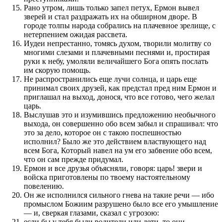
Рано утром, лишь только запел петух, Ермон вывел
зверей и стал раздражать их на обширном дворе. В
городе толпы народа собрались на плачевное зрелище, с
нетерпением ожидая рассвета.
Иудеи непрестанно, томясь духом, творили молитву со
многими слезами и плачевными песнями и, простирая
руки к небу, умоляли величайшего Бога опять послать
им скорую помощь.
Не распространились еще лучи солнца, и царь еще
принимал своих друзей, как предстал пред ним Ермон и
приглашал на выход, донося, что все готово, чего желал
царь.
Выслушав это и изумившись предложению необычного
выхода, он совершенно обо всем забыл и спрашивал: что
это за дело, которое он с такою поспешностью
исполнил? Было же это действием властвующего над
всем Бога, Который навел на ум его забвение обо всем,
что он сам прежде придумал.
Ермон и все друзья объясняли, говоря: царь! звери и
войска приготовлены по твоему настоятельному
повелению.
Он же исполнился сильного гнева на такие речи — ибо
промыслом Божиим разрушено было все его умышление
— и, сверкая глазами, сказал с угрозою:
если бы у тебя были родители или дети, то они