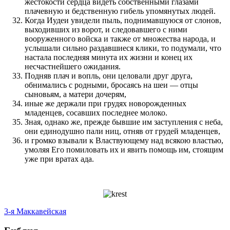
жестокости сердца видеть собственными глазами
плачевную и бедственную гибель упомянутых людей.
Когда Иудеи увидели пыль, поднимавшуюся от слонов,
выходивших из ворот, и следовавшего с ними
вооруженного войска и также от множества народа, и
услышали сильно раздавшиеся клики, то подумали, что
настала последняя минута их жизни и конец их
несчастнейшего ожидания.
Подняв плач и вопль, они целовали друг друга,
обнимались с родными, бросаясь на шеи — отцы
сыновьям, а матери дочерям,
иные же держали при грудях новорожденных
младенцев, сосавших последнее молоко.
Зная, однако же, прежде бывшие им заступления с неба,
они единодушно пали ниц, отняв от грудей младенцев,
и громко взывали к Властвующему над всякою властью,
умоляя Его помиловать их и явить помощь им, стоящим
уже при вратах ада.
3-я Маккавейская