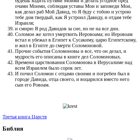
будешь ходить путями Моими и делать угодное пред
очами Моими, соблюдая уставы Мои и заповеди Мои,
как делал раб Мой Давид, то Я буду с тобою и устрою
тебе дом твердый, как Я устроил Давиду, и отдам тебе
Израиля;
и смирю Я род Давидов за сие, но не на все дни.
Соломон же хотел умертвить Иеровоама; но Иеровоам
встал и убежал в Египет к Сусакиму, царю Египетскому,
и жил в Египте до смерти Соломоновой.
Прочие события Соломоновы и все, что он делал, и
мудрость его описаны в книге дел Соломоновых.
Времени царствования Соломонова в Иерусалиме над
всем Израилем было сорок лет.
И почил Соломон с отцами своими и погребен был в
городе Давида, отца своего, и воцарился вместо него
сын его Ровоам.
Третья книга Царств
Библия