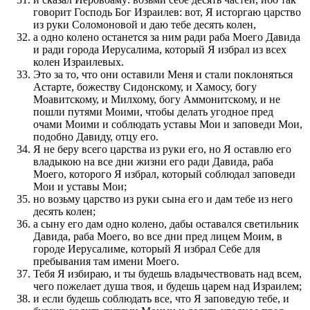
говорит Господь Бог Израилев: вот, Я исторгаю царство
из руки Соломоновой и даю тебе десять колен,
а одно колено останется за ним ради раба Моего Давида
и ради города Иерусалима, который Я избрал из всех
колен Израилевых.
Это за то, что они оставили Меня и стали поклоняться
Астарте, божеству Сидонскому, и Хамосу, богу
Моавитскому, и Милхому, богу Аммонитскому, и не
пошли путями Моими, чтобы делать угодное пред
очами Моими и соблюдать уставы Мои и заповеди Мои,
подобно Давиду, отцу его.
Я не беру всего царства из руки его, но Я оставлю его
владыкою на все дни жизни его ради Давида, раба
Моего, которого Я избрал, который соблюдал заповеди
Мои и уставы Мои;
но возьму царство из руки сына его и дам тебе из него
десять колен;
а сыну его дам одно колено, дабы оставался светильник
Давида, раба Моего, во все дни пред лицем Моим, в
городе Иерусалиме, который Я избрал Себе для
пребывания там имени Моего.
Тебя Я избираю, и ты будешь владычествовать над всем,
чего пожелает душа твоя, и будешь царем над Израилем;
и если будешь соблюдать все, что Я заповедую тебе, и