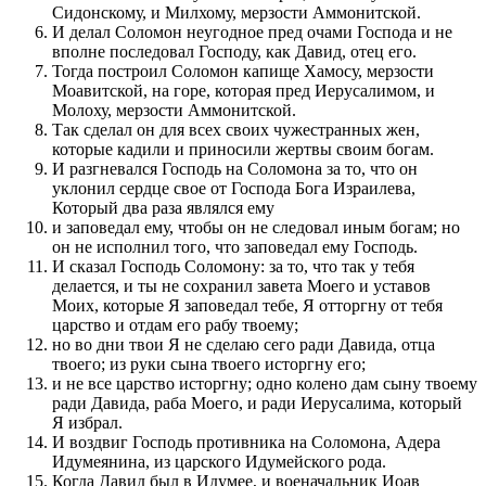
Сидонскому, и Милхому, мерзости Аммонитской.
И делал Соломон неугодное пред очами Господа и не
вполне последовал Господу, как Давид, отец его.
Тогда построил Соломон капище Хамосу, мерзости
Моавитской, на горе, которая пред Иерусалимом, и
Молоху, мерзости Аммонитской.
Так сделал он для всех своих чужестранных жен,
которые кадили и приносили жертвы своим богам.
И разгневался Господь на Соломона за то, что он
уклонил сердце свое от Господа Бога Израилева,
Который два раза являлся ему
и заповедал ему, чтобы он не следовал иным богам; но
он не исполнил того, что заповедал ему Господь.
И сказал Господь Соломону: за то, что так у тебя
делается, и ты не сохранил завета Моего и уставов
Моих, которые Я заповедал тебе, Я отторгну от тебя
царство и отдам его рабу твоему;
но во дни твои Я не сделаю сего ради Давида, отца
твоего; из руки сына твоего исторгну его;
и не все царство исторгну; одно колено дам сыну твоему
ради Давида, раба Моего, и ради Иерусалима, который
Я избрал.
И воздвиг Господь противника на Соломона, Адера
Идумеянина, из царского Идумейского рода.
Когда Давид был в Идумее, и военачальник Иоав