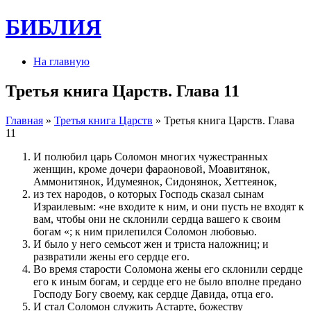
БИБЛИЯ
На главную
Третья книга Царств. Глава 11
Главная
»
Третья книга Царств
» Третья книга Царств. Глава
11
И полюбил царь Соломон многих чужестранных
женщин, кроме дочери фараоновой, Моавитянок,
Аммонитянок, Идумеянок, Сидонянок, Хеттеянок,
из тех народов, о которых Господь сказал сынам
Израилевым: «не входите к ним, и они пусть не входят к
вам, чтобы они не склонили сердца вашего к своим
богам «; к ним прилепился Соломон любовью.
И было у него семьсот жен и триста наложниц; и
развратили жены его сердце его.
Во время старости Соломона жены его склонили сердце
его к иным богам, и сердце его не было вполне предано
Господу Богу своему, как сердце Давида, отца его.
И стал Соломон служить Астарте, божеству