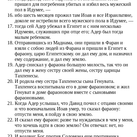
пришел для погребения убитых и избил весь мужеский
пол в Идумее, —
ибо шесть месяцев прожил там Иоав и все Израильтяне,
доколе не истребили всего мужеского пола в Идумее, —
тогда сей Адер убежал в Египет и с ним несколько
Идумеян, служивших при отце его; Адер был тогда
малым ребенком.
Отправившись из Мадиама, они пришли в Фаран и
взяли с собою людей из Фарана и пришли в Египет к
фараону, царю Египетскому. он дал ему дом, и назначил
ему содержание, и дал ему землю.
Адер снискал у фараона большую милость, так что он
дал ему в жену сестру своей жены, сестру царицы
Тахпенесы.
И родила ему сестра Тахпенесы сына Генувата.
Тахпенеса воспитывала его в доме фараоновом; и жил
Генуват в доме фараоновом вместе с сыновьями
фараоновыми.
Когда Адер услышал, что Давид почил с отцами своими
и что военачальник Иоав умер, то сказал фараону:
отпусти меня, я пойду в свою землю.
И сказал ему фараон: разве ты нуждаешься в чем у меня,
что хочешь идти в свою землю? Он отвечал: нет, но
отпусти меня.
И воздвиг Бог против Соломона еще противника,