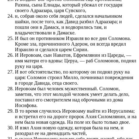
Разона, сына Елиады, который убежал от государя
своего Адраазара, царя Сувского,
и, собрав около себя людей, сделался начальником
шайки, после того, как Давид разбил Адраазара; и
пошли они в Дамаск, и водворились там, и
владычествовали в Дамаске.
И был он противником Израиля во все дни Соломона.
Кроме зла, причиненного Адером, он всегда вредил
Израилю и сделался царем Сирии.
И Иеровоам, сын Наватов, Ефремлянин из Цареды, —
имя матери его вдовы: Церуа, — раб Соломонов, поднял
руку на царя.
И вот обстоятельство, по которому он поднял руку на
царя: Соломон строил Милло, починивал повреждения
в городе Давида, отца своего.
Иеровоам был человек мужественный. Соломон,
заметив, что этот молодой человек умеет делать дело,
поставил его смотрителем над оброчными из дома
Иосифова.
В то время случилось Иеровоаму выйти из Иерусалима;
и встретил его на дороге пророк Ахия Силомлянин, и на
нем была новая одежда. На поле их было только двое.
И взял Ахия новую одежду, которая была на нем, и
разодрал ее на двенадцать частей,
и сказал Иеровоаму: возьми себе десять частей, ибо так