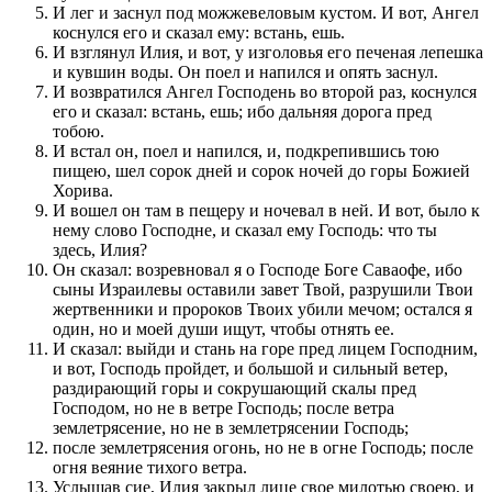
И лег и заснул под можжевеловым кустом. И вот, Ангел
коснулся его и сказал ему: встань, ешь.
И взглянул Илия, и вот, у изголовья его печеная лепешка
и кувшин воды. Он поел и напился и опять заснул.
И возвратился Ангел Господень во второй раз, коснулся
его и сказал: встань, ешь; ибо дальняя дорога пред
тобою.
И встал он, поел и напился, и, подкрепившись тою
пищею, шел сорок дней и сорок ночей до горы Божией
Хорива.
И вошел он там в пещеру и ночевал в ней. И вот, было к
нему слово Господне, и сказал ему Господь: что ты
здесь, Илия?
Он сказал: возревновал я о Господе Боге Саваофе, ибо
сыны Израилевы оставили завет Твой, разрушили Твои
жертвенники и пророков Твоих убили мечом; остался я
один, но и моей души ищут, чтобы отнять ее.
И сказал: выйди и стань на горе пред лицем Господним,
и вот, Господь пройдет, и большой и сильный ветер,
раздирающий горы и сокрушающий скалы пред
Господом, но не в ветре Господь; после ветра
землетрясение, но не в землетрясении Господь;
после землетрясения огонь, но не в огне Господь; после
огня веяние тихого ветра.
Услышав сие, Илия закрыл лице свое милотью своею, и