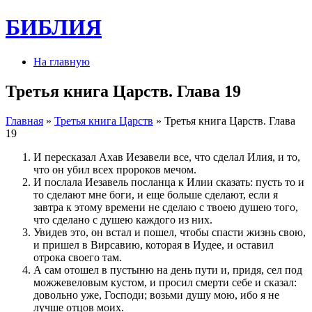
БИБЛИЯ
На главную
Третья книга Царств. Глава 19
Главная
»
Третья книга Царств
» Третья книга Царств. Глава
19
И пересказал Ахав Иезавели все, что сделал Илия, и то,
что он убил всех пророков мечом.
И послала Иезавель посланца к Илии сказать: пусть то и
то сделают мне боги, и еще больше сделают, если я
завтра к этому времени не сделаю с твоею душею того,
что сделано с душею каждого из них.
Увидев это, он встал и пошел, чтобы спасти жизнь свою,
и пришел в Вирсавию, которая в Иудее, и оставил
отрока своего там.
А сам отошел в пустыню на день пути и, придя, сел под
можжевеловым кустом, и просил смерти себе и сказал:
довольно уже, Господи; возьми душу мою, ибо я не
лучше отцов моих.