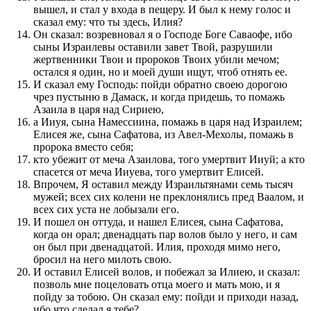
вышел, и стал у входа в пещеру. И был к нему голос и
сказал ему: что ты здесь, Илия?
Он сказал: возревновал я о Господе Боге Саваофе, ибо
сыны Израилевы оставили завет Твой, разрушили
жертвенники Твои и пророков Твоих убили мечом;
остался я один, но и моей души ищут, чтоб отнять ее.
И сказал ему Господь: пойди обратно своею дорогою
чрез пустыню в Дамаск, и когда придешь, то помажь
Азаила в царя над Сириею,
а Ииуя, сына Намессиина, помажь в царя над Израилем;
Елисея же, сына Сафатова, из Авел-Мехолы, помажь в
пророка вместо себя;
кто убежит от меча Азаилова, того умертвит Ииуй; а кто
спасется от меча Ииуева, того умертвит Елисей.
Впрочем, Я оставил между Израильтянами семь тысяч
мужей; всех сих колени не преклонялись пред Ваалом, и
всех сих уста не лобызали его.
И пошел он оттуда, и нашел Елисея, сына Сафатова,
когда он орал; двенадцать пар волов было у него, и сам
он был при двенадцатой. Илия, проходя мимо него,
бросил на него милоть свою.
И оставил Елисей волов, и побежал за Илиею, и сказал:
позволь мне поцеловать отца моего и мать мою, и я
пойду за тобою. Он сказал ему: пойди и приходи назад,
ибо что сделал я тебе?