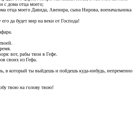
и с дома отца моего;
дома отца моего Давида, Авенира, сына Нирова, военачальника
 его да будет мир на веки от Господа!
афара.
твоей.
ремя.
ря: вот, рабы твои в Гефе.
ов своих из Гефа.
 день, в который ты выйдешь и пойдешь куда-нибудь, непременно
лобу твою на голову твою!