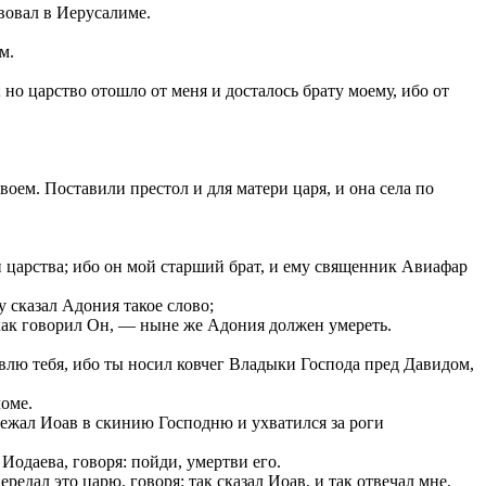
вовал в Иерусалиме.
м.
 но царство отошло от меня и досталось брату моему, ибо от
оем. Поставили престол и для матери царя, и она села по
 царства; ибо он мой старший брат, и ему священник Авиафар
у сказал Адония такое слово;
как говорил Он, — ныне же Адония должен умереть.
щвлю тебя, ибо ты носил ковчег Владыки Господа пред Давидом,
ломе.
бежал Иоав в скинию Господню и ухватился за роги
одаева, говоря: пойди, умертви его.
ередал это царю, говоря: так сказал Иоав, и так отвечал мне.