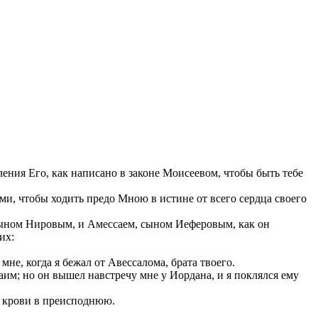
ления Его, как написано в законе Моисеевом, чтобы быть тебе
ими, чтобы ходить предо Мною в истине от всего сердца своего
 сыном Нировым, и Амессаем, сыном Иеферовым, как он
их:
е, когда я бежал от Авессалома, брата твоего.
аим; но он вышел навстречу мне у Иордана, и я поклялся ему
 в крови в преисподнюю.