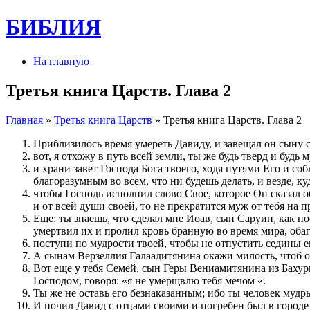
БИБЛИЯ
На главную
Третья книга Царств. Глава 2
Главная
»
Третья книга Царств
» Третья книга Царств. Глава 2
Приблизилось время умереть Давиду, и завещал он сыну 
вот, я отхожу в путь всей земли, ты же будь тверд и будь 
и храни завет Господа Бога твоего, ходя путями Его и со
благоразумным во всем, что ни будешь делать, и везде, ку
чтобы Господь исполнил слово Свое, которое Он сказал о
и от всей души своей, то не прекратится муж от тебя на 
Еще: ты знаешь, что сделал мне Иоав, сын Саруин, как 
умертвил их и пролил кровь бранную во время мира, обаг
поступи по мудрости твоей, чтобы не отпустить седины 
А сынам Верзеллия Галаадитянина окажи милость, чтоб о
Вот еще у тебя Семей, сын Геры Вениамитянина из Бахури
Господом, говоря: «я не умерщвлю тебя мечом «.
Ты же не оставь его безнаказанным; ибо ты человек мудры
И почил Давид с отцами своими и погребен был в городе