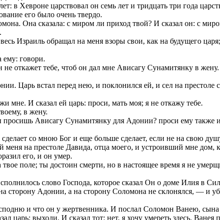
т: в Хевроне царствовал он семь лет и тридцать три года царст
ование его было очень твердо.
она. Она сказала: с миром ли приход твой? И сказал он: с миро
.
 весь Израиль обращал на меня взоры свои, как на будущего царя;
 ему: говори.
н не откажет тебе, чтоб он дал мне Ависагу Сунамитянку в жену.
и. Царь встал перед нею, и поклонился ей, и сел на престоле св
и мне. И сказал ей царь: проси, мать моя; я не откажу тебе.
воему, в жену.
 ты просишь Ависагу Сунамитянку для Адонии? проси ему также и
 сделает со мною Бог и еще больше сделает, если не на свою душ
 меня на престоле Давида, отца моего, и устроивший мне дом, 
азил его, и он умер.
твое поле; ты достоин смерти, но в настоящее время я не умер
сполнилось слово Господа, которое сказал Он о доме Илия в Си
 на сторону Адонии, а на сторону Соломона не склонялся, — и у
подню и что он у жертвенника. И послал Соломон Ванею, сына И
л царь: выходи. И сказал тот: нет, я хочу умереть здесь. Ванея п