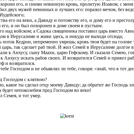
 похорони его, и сними невинную кровь, пролитую Иоавом, с меня 
н убил двух мужей невинных и лучших его: поразил мечом, без ве
 Иудейского;
тва его на веки, а Давиду и потомству его, и дому его и престолу
 его, и он был похоронен в доме своем в пустыне.
го над войском; а Садока священника поставил царь вместо Ави
дом в Иерусалиме и живи здесь, и никуда не выходи отсюда;
ь поток Кедрон, непременно умрешь; кровь твоя будет на голове 
 царь, так сделает раб твой. И жил Семей в Иерусалиме долгое в
жали к Анхусу, сыну Маахи, царю Гефскому. И сказали Семею, гово
ф к Анхусу искать рабов своих. И возвратился Семей и привел раб
ф и возвратился.
 тебе Господом и не объявлял ли тебе, говоря: «знай, что в тот
ед Господом с клятвою?
зло, какое ты сделал отцу моему Давиду; да обратит же Господь з
а будет непоколебим пред Господом во веки!
л Семея, и тот умер.