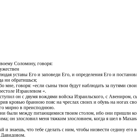
своему Соломону, говоря:
мужествен
блюдая уставы Его и заповеди Его, и определения Его и постанов
да ни обратишься;
бо мне, говоря: «если сыны твои будут наблюдать за путями сво
престоле Израилевом «.
поступил он с двумя вождями войска Израильского, с Авениром,
рив кровью бранною пояс на чреслах своих и обувь на ногах сво
его мирно в преисподнюю.
ни были между питающимися твоим столом, ибо они пришли ко мн
ма; он злословил меня тяжким злословием, когда я шел в Махан
й и знаешь, что тебе сделать с ним, чтобы низвести седину его
 Давидовом.