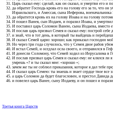
Царь сказал ему: сделай, как он сказал, и умертви его и
да обратит Господь кровь его на голову его за то, что о
Израильского, и Амессая, сына Иеферова, военачальника
да обратится кровь их на голову Иоава и на голову потомс
И пошел Ванея, сын Иодаев, и поразил Иоава, и умертвил
И поставил царь Соломон Ванею, сына Иодаева, вместо е
И послав царь призвал Семея и сказал ему: построй себе 
и знай, что в тот день, в который ты выйдешь и перейдеш
И сказал Семей царю: хорошо; как приказал господин мой
Но через три года случилось, что у Семея двое рабов убе
И встал Семей, и оседлал осла своего, и отправился в Ге
И донесли Соломону, что Семей ходил из Иерусалима в Ге
И послав призвал царь Семея и сказал ему: не клялся ли я
умрешь «? и ты сказал мне: «хорошо «;
зачем же ты не соблюл приказания, которое я дал тебе пр
И сказал царь Семею: ты знаешь и знает сердце твое все 
а царь Соломон да будет благословен, и престол Давида д
и повелел царь Ванее, сыну Иодаеву, и он пошел и порази
Третья книга Царств