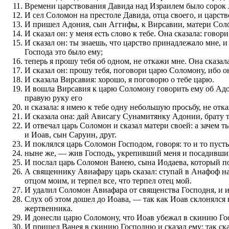
Времени царствования Давида над Израилем было сорок ле
И сел Соломон на престоле Давида, отца своего, и царств
И пришел Адония, сын Аггифы, к Вирсавии, матери Солом
И сказал он: у меня есть слово к тебе. Она сказала: говори
И сказал он: ты знаешь, что царство принадлежало мне, и
Господа это было ему;
теперь я прошу тебя об одном, не откажи мне. Она сказала
И сказал он: прошу тебя, поговори царю Соломону, ибо о
И сказала Вирсавия: хорошо, я поговорю о тебе царю.
И вошла Вирсавия к царю Соломону говорить ему об Адони
правую руку его
и сказала: я имею к тебе одну небольшую просьбу, не откаж
И сказала она: дай Ависагу Сунамитянку Адонии, брату т
И отвечал царь Соломон и сказал матери своей: а зачем
и Иоав, сын Саруин, друг.
И поклялся царь Соломон Господом, говоря: то и то пусть
ныне же, — жив Господь, укрепивший меня и посадивший
И послал царь Соломон Ванею, сына Иодаева, который пор
А священнику Авиафару царь сказал: ступай в Анафоф на 
отцом моим, и терпел все, что терпел отец мой.
И удалил Соломон Авиафара от священства Господня, и и
Слух об этом дошел до Иоава, — так как Иоав склонялся
жертвенника.
И донесли царю Соломону, что Иоав убежал в скинию Гос
И пришел Ванея в скинию Господню и сказал ему: так сказа