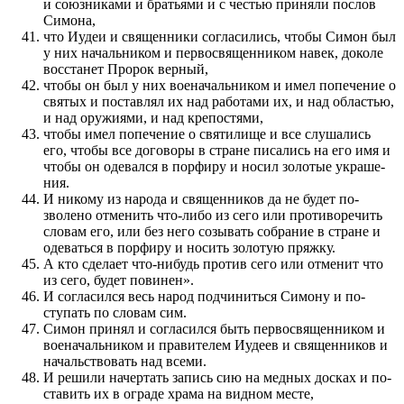
и союзниками и братьями и с честью при­няли по­слов
Симона,
что Иудеи и священ­ники согласились, чтобы Симон был
у них начальником и первосвящен­ником навек, доколе
восстанет Пророк верный,
чтобы он был у них военачальником и имел по­пече­ние о
святых и по­ставлял их над работами их, и над областью,
и над оружиями, и над крепостями,
чтобы имел по­пече­ние о святилище и все слушались
его, чтобы все договоры в стране писались на его имя и
чтобы он одевал­ся в по­рфиру и носил золотые украше­
ния.
И никому из народа и священ­ников да не будет по­
зволено отме­нить что-либо из сего или про­тиворечить
словам его, или без него созы­вать собрание в стране и
оде­ваться в по­рфиру и носить золотую пряжку.
А кто сделает что-нибудь про­тив сего или отме­нит что
из сего, будет по­винен».
И согласил­ся весь народ подчиниться Симону и по­
ступать по словам сим.
Симон при­нял и согласил­ся быть первосвящен­ником и
военачальником и правителем Иудеев и священ­ников и
началь­ство­вать над всеми.
И решили начертать запись сию на медных досках и по­
ставить их в ограде храма на видном месте,