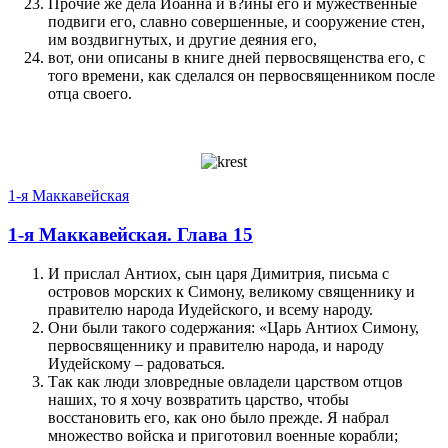
Прочие же дела Иоан­на и в?йны его и муже­с­т­вен­ные
подвиги его, славно совершен­ные, и сооруже­ние стен,
им воз­двигнутых, и другие деяния его,
вот, они описаны в книге дней первосвящен­ства его, с
того време­ни, как сделал­ся он первосвящен­ником по­сле
отца своего.
1-я Маккавейская
1-я Маккавейская. Глава 15
И при­слал Антиох, сын царя Димитрия, письма с
островов морских к Симону, великому священ­нику и
правителю народа Иудейского, и всему народу.
Они были такого содержания: «Царь Антиох Симону,
первосвящен­нику и правителю народа, и народу
Иудейскому – радо­ваться.
Так как люди зловредные овладели цар­с­т­во­м отцов
наших, то я хочу воз­вратить цар­с­т­во­, чтобы
восстановить его, как оно было пре­жде. Я набрал
множе­с­т­во войска и при­готовил воен­ные корабли;