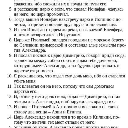
сраже­ния, ибо сложили их в груды по пути его,
и рас­ска­за­ли царю о всем, что сделал Ионафан, жалуясь
на него; но царь про­молчал.
Тогда вышел Ионафан навстречу царю в Иоппию с по­
четом, и при­вет­с­т­во­вали друг друга и ночевали там.
И шел Ионафан с царем до реки, называемой Елевфера,
и по­том воз­вратил­ся в Иерусалим.
Царь же Птоломей овладел городами на морском берегу
до Селевкии при­морской и составлял злые замыслы­ про­
тив Александра.
И по­слал по­слов к царю Димитрию, говоря: при­ди сюда,
заключим между собою союз, и я дам тебе дочь мою,
которую имеет Александр, и ты будешь цар­с­т­во­­вать в
царстве отца твоего.
Я раскаиваюсь, что отдал ему дочь мою, ибо он старал­ся
убить меня.
Так клеветал он на него, по­тому что сам домогал­ся
царства его.
И, отняв у него дочь свою, отдал ее Димитрию, и стал
чужим для Александра, и обнаружилась вражда их.
И вошел Птоломей в Антиохию и воз­ложил на свою
голову два венца – Азии и Египта.
Царь Александр находил­ся в то время в Киликии, по­
тому что жители тех мест отпали от него.
Услы­шав об этом, Александр по­шел про­тив него вое­