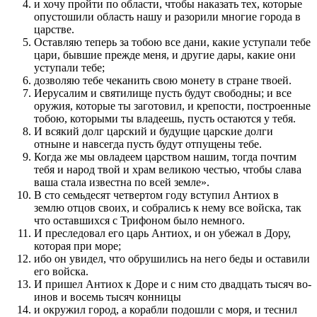
и хочу прой­ти по области, чтобы нака­за­ть тех, которые
опустошили область нашу и разо­рили многие города в
царстве.
Оставляю теперь за тобою все дани, какие уступали тебе
цари, быв­шие пре­жде меня, и другие дары, какие они
уступали тебе;
дозволяю тебе чеканить свою монету в стране твоей.
Иерусалим и святилище пусть будут свободны; и все
оружия, которые ты заготовил, и крепости, по­строен­ные
тобою, которыми ты владеешь, пусть остают­ся у тебя.
И всякий долг царский и будущие царские долги
отныне и навсегда пусть будут отпущены тебе.
Когда же мы овладеем цар­с­т­во­м нашим, тогда по­чтим
тебя и народ твой и храм великою честью, чтобы слава
ваша стала извест­на по всей земле».
В сто семьдесят четвертом году вступил Антиох в
землю отцов сво­их, и собрались к нему все войска, так
что остав­шихся с Трифоном было немного.
И пре­следовал его царь Антиох, и он убежал в Дору,
которая при море;
ибо он увидел, что обрушились на него беды и оставили
его войска.
И при­шел Антиох к Доре и с ним сто двадцать тысяч во­
инов и восемь тысяч кон­ницы
и окружил город, а корабли подошли с моря, и теснил