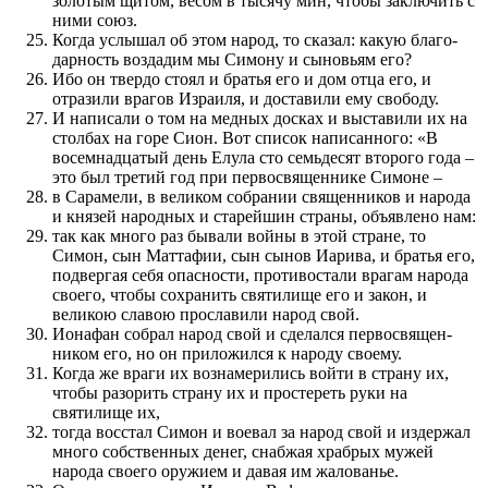
золотым щитом, весом в тысячу мин, чтобы заключить с
ними союз.
Когда услы­шал об этом народ, то сказал: какую бла­го­
дарность воз­дадим мы Симону и сыновьям его?
Ибо он твердо стоял и братья его и дом отца его, и
отраз­или врагов Израиля, и доставили ему свободу.
И написали о том на медных досках и выставили их на
столбах на горе Сион. Вот список написан­ного: «В
восемнадцатый день Елула сто семьдесят второго года –
это был третий год при первосвящен­нике Симоне –
в Сарамели, в великом собрании священ­ников и народа
и князей народных и старей­шин страны, объявлено нам:
так как много раз­ бывали войны в этой стране, то
Симон, сын Маттафии, сын сынов Иарива, и братья его,
подвергая себя опасности, про­тивостали врагам народа
своего, чтобы сохранить святилище его и закон, и
великою славою про­славили народ свой.
Ионафан собрал народ свой и сделал­ся первосвящен­
ником его, но он при­ложил­ся к народу своему.
Когда же враги их воз­намерились войти в страну их,
чтобы разо­рить страну их и про­стереть руки на
святилище их,
тогда восстал Симон и воевал за народ свой и издержал
много соб­с­т­вен­ных денег, снабжая храбрых мужей
народа своего оружием и давая им жалованье.