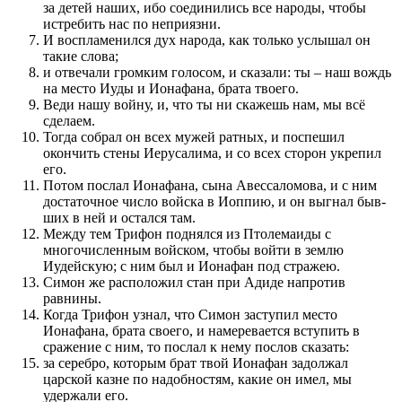
за детей наших, ибо соединились все народы, чтобы
истребить нас по неприязни.
И воспламе­нил­ся дух народа, как только услы­шал он
такие слова;
и отвечали громким голосом, и сказали: ты – наш вождь
на место Иуды и Ионафана, брата твоего.
Веди нашу войну, и, что ты ни скажешь нам, мы всё
сделаем.
Тогда собрал он всех мужей ратных, и по­спешил
окончить стены Иерусалима, и со всех сторон укрепил
его.
Потом по­слал Ионафана, сына Авессаломова, и с ним
достаточное число войска в Иоппию, и он выгнал быв­
ших в ней и остал­ся там.
Между тем Трифон поднял­ся из Птолемаиды с
многочислен­ным войском, чтобы войти в землю
Иудейскую; с ним был и Ионафан под стражею.
Симон же расположил стан при Адиде напротив
равнины.
Когда Трифон узнал, что Симон заступил место
Ионафана, брата своего, и намеревает­ся вступить в
сраже­ние с ним, то по­слал к нему по­слов ска­за­ть:
за серебро, которым брат твой Ионафан задолжал
царской казне по надобностям, какие он имел, мы
удержали его.