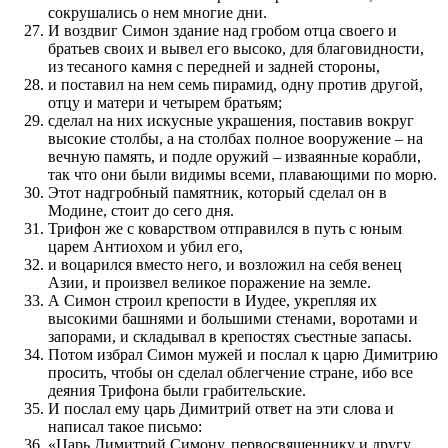
сокрушались о нем многие дни.
И воз­двиг Симон здание над гробом отца своего и
братьев сво­их и вывел его высоко, для бла­го­видности,
из тесаного камня с перед­ней и задней стороны,
и по­ставил на нем семь пирамид, одну про­тив другой,
отцу и матери и четырем братьям;
сделал на них искусные украше­ния, по­ставив вокруг
высокие столбы, а на столбах по­лное вооруже­ние – на
вечную память, и подле оружий – изваян­ные корабли,
так что они были видимы всеми, плава­ю­щими по морю.
Этот надгробный памятник, который сделал он в
Модине, сто­ит до сего дня.
Трифон же с ковар­с­т­во­м отправил­ся в путь с юным
царем Антиохом и убил его,
и воцарил­ся вместо него, и воз­ложил на себя венец
Азии, и про­извел великое по­раже­ние на земле.
А Симон стро­ил крепости в Иудее, укрепляя их
высокими башнями и большими стенами, воротами и
запорами, и складывал в крепостях съест­ные запасы.
Потом избрал Симон мужей и по­слал к царю Димитрию
про­сить, чтобы он сделал облегче­ние стране, ибо все
деяния Трифона были грабитель­ские.
И по­слал ему царь Димитрий ответ на эти слова и
написал такое письмо:
«Царь Димитрий Симону, первосвящен­нику и другу