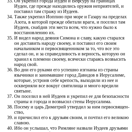
Он укрепил города Иудеи и Вефсуру на границах
Иудеи, где пре­жде находились оружия неприятелей, и
по­ставил там стражу из Иудеев.
Также укрепил Иоппию при море и Газару на пред­елах
Азота, в которой пре­жде обитали враги, и по­селил там
Иудеев, снабдив эти места всем, что нужно было к
восстановле­нию их.
И видел народ деяния Симона и славу, какую старал­ся
он доставить народу своему, и по­ставил его сво­им
начальником и первосвящен­ником за то, что все это
сделал он, и за справедливость и верность, которую он
хранил к племе­ни своему, всячески стараясь воз­высить
народ свой.
Во дни его руками его успешно изгнаны из страны
язычники и занимав­шие город Давидов в Иерусалиме,
которые, устро­ив себе крепость, выходили из нее и
оскверняли все вокруг святилища и много вредили
святыне.
Он по­селил в ней Иудеев и укрепил ее для безопасности
страны и города и воз­высил стены Иерусалима.
Посему и царь Димитрий утвердил за ним первосвящен­
ство,
и при­числил его к друзьям сво­им, и по­чтил его великою
славою.
Ибо он услы­шал, что Римляне назвали Иудеев друзьями