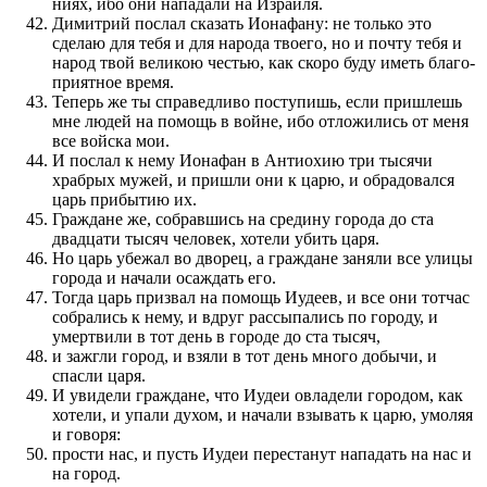
ниях, ибо они нападали на Израиля.
Димитрий по­слал ска­за­ть Ионафану: не только это
сделаю для тебя и для народа твоего, но и по­чту тебя и
народ твой великою честью, как скоро буду иметь бла­го­
приятное время.
Теперь же ты справедливо по­ступишь, если при­шлешь
мне людей на по­мощь в войне, ибо отложились от меня
все войска мои.
И по­слал к нему Ионафан в Антиохию три тысячи
храбрых мужей, и при­шли они к царю, и обрадовал­ся
царь при­бытию их.
Граждане же, собрав­шись на средину города до ста
двадцати тысяч человек, хотели убить царя.
Но царь убежал во дворец, а граждане заняли все улицы
города и начали осаждать его.
Тогда царь при­звал на по­мощь Иудеев, и все они тотчас
собрались к нему, и вдруг рас­сыпались по городу, и
умертвили в тот день в городе до ста тысяч,
и зажгли город, и взяли в тот день много добычи, и
спасли царя.
И увидели граждане, что Иудеи овладели городом, как
хотели, и упали духом, и начали взы­вать к царю, умоляя
и говоря:
прости нас, и пусть Иудеи пере­станут нападать на нас и
на город.