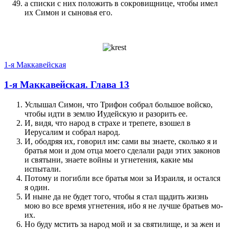
а списки с них по­ложить в сокровищнице, чтобы имел
их Симон и сыновья его.
1-я Маккавейская
1-я Маккавейская. Глава 13
Услы­шал Симон, что Трифон собрал большое войско,
чтобы идти в землю Иудейскую и разо­рить ее.
И, видя, что народ в страхе и трепете, взошел в
Иерусалим и собрал народ.
И, ободряя их, говорил им: сами вы знаете, сколько я и
братья мои и дом отца моего сделали ради этих законов
и святыни, знаете войны и угнете­ния, какие мы
испытали.
Потому и по­гибли все братья мои за Израиля, и остал­ся
я один.
И ныне да не будет того, чтобы я стал щадить жизнь
мою во все время угнете­ния, ибо я не лучше братьев мо­
их.
Но буду мстить за народ мой и за святилище, и за жен и