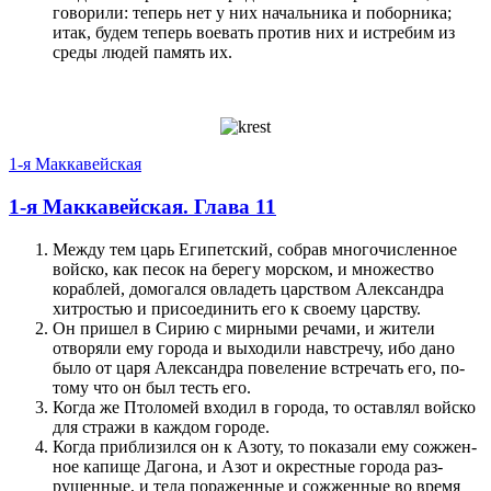
говорили: теперь нет у них начальника и по­борника;
итак, будем теперь вое­вать про­тив них и истребим из
среды людей память их.
1-я Маккавейская
1-я Маккавейская. Глава 11
Между тем царь Египетский, собрав многочислен­ное
войско, как песок на берегу морском, и множе­с­т­во
кораблей, домогал­ся овладеть цар­с­т­во­м Александра
хитростью и при­соединить его к своему цар­с­т­ву­.
Он при­шел в Сирию с мирными речами, и жители
отворяли ему города и выходили навстречу, ибо дано
было от царя Александра по­веле­ние встречать его, по­
тому что он был тесть его.
Когда же Птоломей входил в города, то оставлял войско
для стражи в каждом городе.
Когда при­близил­ся он к Азоту, то по­ка­за­ли ему сожжен­
ное капище Дагона, и Азот и окрест­ные города раз­
рушен­ные, и тела по­ражен­ные и сожжен­ные во время