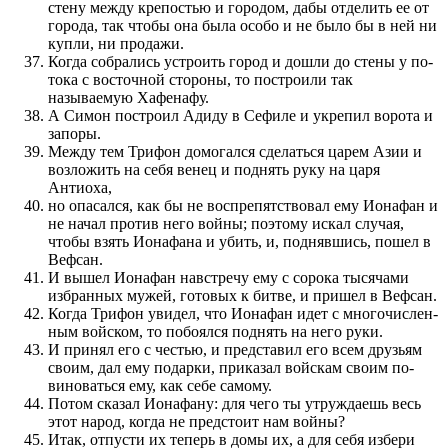
стену между крепостью и городом, дабы отделить ее от
города, так чтобы она была особо и не было бы в ней ни
купли, ни про­дажи.
Когда собрались устро­ить город и дошли до стены у по­
тока с восточной стороны, то по­стро­или так
называемую Хафенафу.
А Симон по­стро­ил Адиду в Сефиле и укрепил ворота и
запоры.
Между тем Трифон домогал­ся сделаться царем Азии и
воз­ложить на себя венец и поднять руку на царя
Антиоха,
но опасал­ся, как бы не воспрепят­с­т­во­вал ему Ионафан и
не начал про­тив него войны; по­этому искал случая,
чтобы взять Ионафана и убить, и, подняв­шись, по­шел в
Вефсан.
И вышел Ионафан навстречу ему с сорока тысячами
избран­ных мужей, готовых к битве, и при­шел в Вефсан.
Когда Трифон увидел, что Ионафан идет с многочислен­
ным войском, то по­боял­ся поднять на него руки.
И при­нял его с честью, и пред­ставил его всем друзьям
сво­им, дал ему подарки, при­ка­за­л войскам сво­им по­
вино­ваться ему, как себе самому.
Потом сказал Ионафану: для чего ты утруждаешь весь
этот народ, когда не пред­сто­ит нам войны?
Итак, отпусти их теперь в домы их, а для себя избери