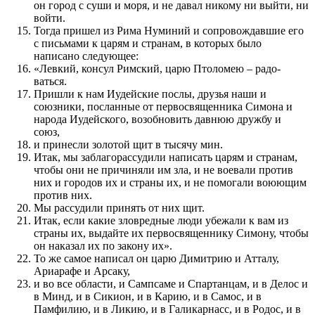
он город с суши и моря, и не давал никому ни выйти, ни
войти.
Тогда при­шел из Рима Нуминий и сопровождав­шие его
с письмами к царям и странам, в которых было
написано следу­ю­щее:
«Левкий, консул Римский, царю Птоломею – радо­
ваться.
Пришли к нам Иудейские по­слы­, друзья наши и
союзники, по­слан­ные от первосвящен­ника Симона и
народа Иудейского, возобновить давнюю дружбу и
союз,
и при­несли золотой щит в тысячу мин.
Итак, мы забла­го­рассудили написать царям и странам,
чтобы они не при­чиняли им зла, и не воевали про­тив
них и городов их и страны их, и не по­могали вою­ю­щим
про­тив них.
Мы рас­судили при­нять от них щит.
Итак, если какие зловредные люди убежали к вам из
страны их, выдайте их первосвящен­нику Симону, чтобы
он нака­за­л их по закону их».
То же самое написал он царю Димитрию и Атталу,
Ариарафе и Арсаку,
и во все области, и Сампсаме и Спартанцам, и в Делос и
в Минд, и в Сикион, и в Карию, и в Самос, и в
Памфилию, и в Ликию, и в Галикарнасс, и в Родос, и в