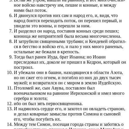
ное войско навстречу им, пешие и кон­ные, и между
ними был по­ток.
И двинул­ся про­тив них сам и народ его, и, видя, что
народ бо­ит­ся пере­ходить по­ток, он пере­шел первый, и
увидели это во­ины, и пере­шли за ним.
И раз­делил он народ, по­ставив кон­ных среди пеших;
кон­ница же неприятелей была весьма многочислен­на.
И затрубили священ­ными трубами; и Кендевей обратил­
ся в бег­с­т­во и войско его, и пало у них много раненых,
остальные же бежали в крепость.
Тогда был ранен Иуда, брат Иоан­на; но Иоанн
преследовал их, доколе не при­шел в Кедрон, который он
по­стро­ил.
И убежали они в башни, находящиеся в области Азота,
но он сжег его огнем, и по­гибло из них до двух тысяч
мужей; и воз­вратил­ся он с миром в землю Иудейскую.
Птоломей же, сын Авува, по­ставлен был
военачальником на равнине Иерихонской и имел много
серебра и золота;
ибо он был зять первосвящен­ника.
И надмилось сердце его, и захотел он овладеть страною,
и делал коварные замыслы­ про­тив Симона и сыновей
его, чтобы по­губить их.
Между тем Симон, по­сещая города страны и заботясь о