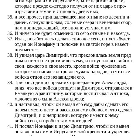
всем жрецам их в Иерусалиме, за те царские оброки,
которые пре­жде ежегодно по­лучал от них царь с про­
израстаний земли и с плодов древесных,
и все про­чее, при­надлежащее нам отныне из десятин и
даней, следу­ю­щих нам, соленые озера и венечный сбор,
нам при­надлежащий, все вполне уступаем им.
И ничего не будет отменено из сего отныне и навсегда.
Итак, по­за­ботьтесь сделать список с сего, и пусть будет
отдан он Ионафану и по­ложен на святой горе в извест­
ном месте».
И увидел царь Димитрий, что пре­кло­нилась земля пред
ним и ничто не про­тивилось ему, и отпустил все войска
свои, каждого в свое место, кроме войск чужеземных,
которые он нанял с островов чужих народов, за что все
войска отцов его не­на­видели его.
Трифон, один из пре­жних при­верженцев Александра,
видя, что все войска ропщут на Димитрия, отправил­ся к
Емалкую Аравитянину, который воспитывал Антиоха,
малолетнего сына Александрова;
и настаивал, чтобы он выдал его ему, дабы сделать его
царем вместо него; и рас­ска­за­л ему обо всем, что сделал
Димитрий, и о неприязни, которую имеют к нему
войска его, и про­был там много дней.
И по­слал Ионафан к царю Димитрию, чтобы он вывел
оставлен­ных им в Иерусалимской крепости и укрепле­