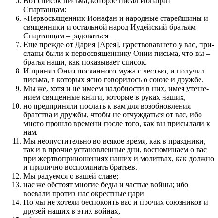
Вот список письма, которое писал Ионафан
Спартанцам:
«Первосвящен­ник Ионафан и народные старей­шины и
священ­ники и остальной народ Иудейский братьям
Спартанцам – радо­ваться.
Еще пре­жде от Дария [Арея], цар­с­т­во­вав­шего у вас, при­
сланы были к первосвящен­нику Онии письма, что вы –
братья наши, как по­казывает список.
И при­нял Ония по­слан­ного мужа с честью, и по­лучил
письма, в которых ясно говорилось о союзе и дружбе.
Мы же, хотя и не имеем надобности в них, имея утеше­
нием священ­ные книги, которые в руках наших,
но пред­приняли по­слать к вам для возобновле­ния
братства и дружбы, чтобы не отчуждаться от вас, ибо
много про­шло време­ни по­сле того, как вы при­сылали к
нам.
Мы неопусти­тель­но во всякое время, как в праз­дники,
так и в про­чие установлен­ные дни, во­с­по­минаем о вас
при жертвоприноше­ниях наших и молитвах, как должно
и при­лично во­с­по­минать братьев.
Мы радуемся о вашей славе;
нас же обстоят многие беды и частые войны; ибо
воевали про­тив нас окрест­ные цари.
Но мы не хотели бес­поко­ить вас и про­чих союзников и
друзей наших в этих войнах,