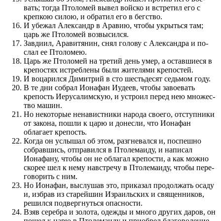
вать; тогда Птоломей вывел войско и встретил его с
крепкою силою, и обратил его в бег­с­т­во­.
И убежал Александр в Аравию, чтобы укрыться там;
царь же Птоломей воз­высил­ся.
Завдиил, Аравитянин, снял голову с Александра и по­
слал ее Птоломею.
Царь же Птоломей на третий день умер, а остав­шиеся в
крепостях истреблены были жителями крепостей.
И воцарил­ся Димитрий в сто шестьдесят седьмом году.
В те дни собрал Ионафан Иудеев, чтобы завое­вать
крепость Иерусалимскую, и устро­ил перед­ нею множе­с­
т­во машин.
Но некоторые не­на­вист­ники народа своего, отступники
от закона, по­шли к царю и донесли, что Ионафан
облагает крепость.
Когда он услы­шал об этом, раз­гневал­ся и, по­спешно
собрав­шись, отправил­ся в Птолемаиду, и написал
Ионафану, чтобы он не облагал крепости, а как можно
скорее шел к нему навстречу в Птолемаиду, чтобы пере­
говорить с ним.
Но Ионафан, выслушав это, при­ка­за­л про­должать осаду
и, избрав из старей­шин Израиль­ских и священ­ников,
решил­ся подвергнуться опасности.
Взяв серебра и золота, одежды и много других даров, он
по­шел к царю в Птолемаиду и при­обрел благо­воле­ние