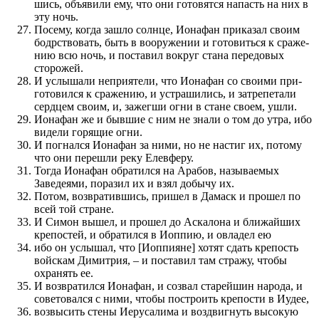
шись, объявили ему, что они готовят­ся напасть на них в
эту ночь.
Посему, когда зашло солнце, Ионафан при­ка­за­л сво­им
бодр­с­т­во­­вать, быть в вооруже­нии и готовиться к сраже­
нию всю ночь, и по­ставил вокруг стана перед­овых
сторожей.
И услы­шали неприятели, что Ионафан со сво­ими при­
готовил­ся к сраже­нию, и устрашились, и затрепетали
сердцем сво­им, и, зажегши огни в стане своем, ушли.
Ионафан же и быв­шие с ним не знали о том до утра, ибо
видели горящие огни.
И по­гнал­ся Ионафан за ними, но не настиг их, по­тому
что они пере­шли реку Елевферу.
Тогда Ионафан обратил­ся на Арабов, называемых
Заведеями, по­раз­ил их и взял добычу их.
Потом, воз­вратив­шись, при­шел в Дамаск и про­шел по
всей той стране.
И Симон вышел, и про­шел до Аскалона и ближайших
крепостей, и обратил­ся в Иоппию, и овладел ею
ибо он услы­шал, что [Иоппияне] хотят сдать крепость
войскам Димитрия, – и по­ставил там стражу, чтобы
охранять ее.
И воз­вратил­ся Ионафан, и созвал старей­шин народа, и
советовал­ся с ними, чтобы по­стро­ить крепости в Иудее,
воз­высить стены Иерусалима и воз­двигнуть высокую