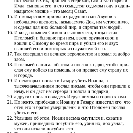
по­требностях их, при­шел в Иерихон, сам и Маттафия и
Иуда, сыновья его, в сто семьдесят седьмом году в один­
надцатом месяце – это месяц Сават.
И с ковар­с­т­во­м при­нял их радушно сын Авувов в
небольшую крепость, называемую Док, им устроен­ную,
и сделал для них большой пир, и спрятал там людей.
И когда опьянел Симон и сыновья его, тогда встал
Птоломей и быв­шие при нем, взяли оружия свои и
вошли к Симону во время пира и убили его и двух
сыновей его и некоторых из служителей его.
Так совершил он великое веролом­с­т­во и воз­дал за добро
злом.
Птоломей написал об этом и по­слал к царю, чтобы при­
слал ему войско на по­мощь, и он пред­аст ему страну их
и города.
И некоторых по­слал в Газару убить Иоан­на, а
тысяченачальникам по­слал письма, чтобы они при­шли к
нему, и он даст им серебра и золота и подарки;
а других по­слал овладеть Иерусалимом и горою храма.
Но некто, при­бежав к Иоан­ну в Газару, известил его, что
отец его и братья умерщвлены и что Птоломей по­слал
убить и его.
Услы­шав об этом, Иоан­н весьма смутил­ся и, схватив
мужей, при­шедших по­губить его, убил их, ибо узнал,
что они искали по­губить его.