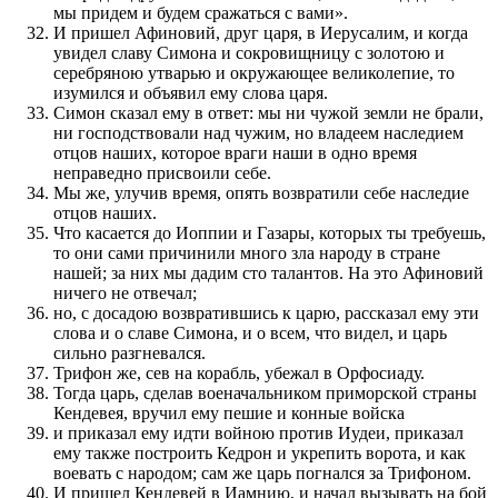
мы при­дем и будем сражаться с вами».
И при­шел Афиновий, друг царя, в Иерусалим, и когда
увидел славу Симона и сокровищницу с золотою и
серебряною утварью и окружа­ю­щее великолепие, то
изумил­ся и объявил ему слова царя.
Симон сказал ему в ответ: мы ни чужой земли не брали,
ни го­с­по­д­с­т­во­вали над чужим, но владеем наследием
отцов наших, которое враги наши в одно время
неправедно при­сво­или себе.
Мы же, улучив время, опять воз­вратили себе наследие
отцов наших.
Что касает­ся до Иоппии и Газары, которых ты требуешь,
то они сами при­чинили много зла народу в стране
нашей; за них мы дадим сто талантов. На это Афиновий
ничего не отвечал;
но, с досадою воз­вратив­шись к царю, рас­ска­за­л ему эти
слова и о славе Симона, и о всем, что видел, и царь
сильно раз­гневал­ся.
Трифон же, сев на корабль, убежал в Орфосиаду.
Тогда царь, сделав военачальником при­морской страны
Кендевея, вручил ему пешие и кон­ные войска
и при­ка­за­л ему идти войною про­тив Иудеи, при­ка­за­л
ему также по­стро­ить Кедрон и укрепить ворота, и как
вое­вать с народом; сам же царь по­гнал­ся за Трифоном.
И при­шел Кендевей в Иамнию, и начал вызы­вать на бой