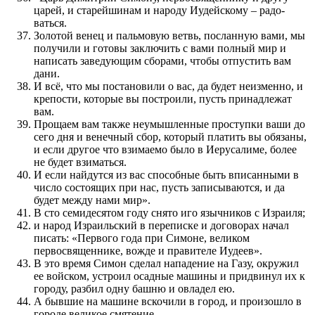
царей, и старей­шинам и народу Иудейскому – радо­
ваться.
Золотой венец и пальмовую ветвь, по­слан­ную вами, мы
по­лучили и готовы заключить с вами по­лный мир и
написать заведу­ю­щим сборами, чтобы отпустить вам
дани.
И всё, что мы по­становили о вас, да будет неизмен­но, и
крепости, которые вы по­стро­или, пусть при­надлежат
вам.
Прощаем вам также неумышлен­ные про­ступки ваши до
сего дня и венечный сбор, который платить вы обязаны,
и если другое что взимаемо было в Иерусалиме, более
не будет взиматься.
И если найдут­ся из вас способные быть вписан­ными в
число состоящих при нас, пусть записывают­ся, и да
будет между нами мир».
В сто семидесятом году снято иго язычников с Израиля;
и народ Израиль­ский в пере­писке и договорах начал
писать: «Первого года при Симоне, великом
первосвящен­нике, вожде и правителе Иудеев».
В это время Симон сделал нападе­ние на Газу, окружил
ее войском, устро­ил осадные машины и при­двинул их к
городу, раз­бил одну башню и овладел ею.
А быв­шие на машине вскочили в город, и про­изошло в
городе великое смяте­ние.