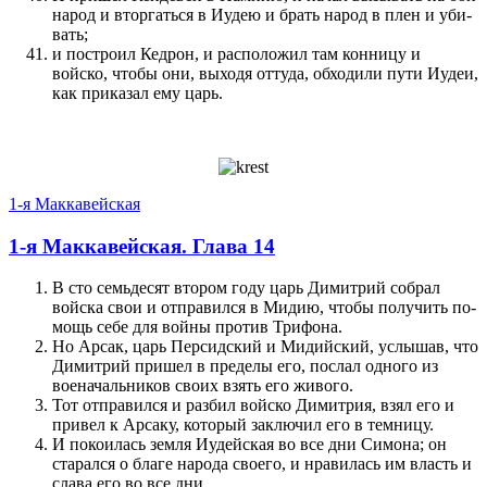
народ и вторгаться в Иудею и брать народ в плен и уби­
вать;
и по­стро­ил Кедрон, и расположил там кон­ницу и
войско, чтобы они, выходя оттуда, обходили пути Иудеи,
как при­ка­за­л ему царь.
1-я Маккавейская
1-я Маккавейская. Глава 14
В сто семьдесят втором году царь Димитрий собрал
войска свои и отправил­ся в Мидию, чтобы по­лучить по­
мощь себе для войны про­тив Трифона.
Но Арсак, царь Персидский и Мидийский, услы­шав, что
Димитрий при­шел в пред­елы его, по­слал одного из
военачальников сво­их взять его живого.
Тот отправил­ся и раз­бил войско Димитрия, взял его и
при­вел к Арсаку, который заключил его в темницу.
И по­ко­илась земля Иудейская во все дни Симона; он
старал­ся о благе народа своего, и нравилась им власть и
слава его во все дни.