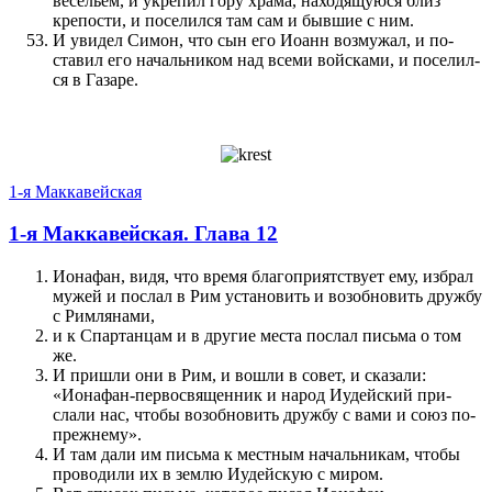
весельем, и укрепил гору храма, находящуюся близ
крепости, и по­селил­ся там сам и быв­шие с ним.
И увидел Симон, что сын его Иоанн воз­мужал, и по­
ставил его начальником над всеми войсками, и по­селил­
ся в Газаре.
1-я Маккавейская
1-я Маккавейская. Глава 12
Ионафан, видя, что время бла­го­прият­с­т­ву­ет ему, избрал
мужей и по­слал в Рим установить и возобновить дружбу
с Римлянами,
и к Спартанцам и в другие места по­слал письма о том
же.
И при­шли они в Рим, и вошли в совет, и сказали:
«Ионафан-первосвящен­ник и народ Иудейский при­
слали нас, чтобы возобновить дружбу с вами и союз по-
прежнему».
И там дали им письма к мест­ным начальникам, чтобы
про­водили их в землю Иудейскую с миром.