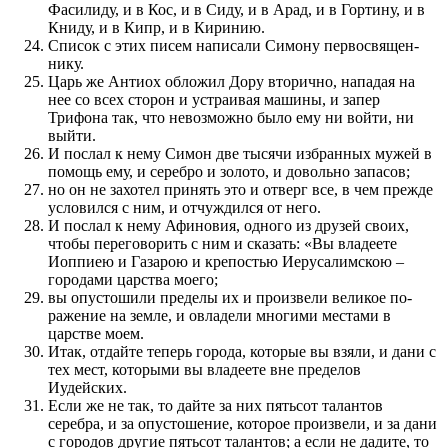
Фасилиду, и в Кос, и в Сиду, и в Арад, и в Гортину, и в
Книду, и в Кипр, и в Киринию.
Список с этих писем написали Симону первосвящен­
нику.
Царь же Антиох обложил Дору вторично, нападая на
нее со всех сторон и устраивая машины, и запер
Трифона так, что невоз­можно было ему ни войти, ни
выйти.
И по­слал к нему Симон две тысячи избран­ных мужей в
по­мощь ему, и серебро и золото, и довольно запасов;
но он не захотел при­нять это и отверг все, в чем пре­жде
условил­ся с ним, и отчуждил­ся от него.
И по­слал к нему Афиновия, одного из друзей сво­их,
чтобы пере­говорить с ним и ска­за­ть: «Вы владеете
Иоппиею и Газарою и крепостью Иерусалимскою –
городами царства моего;
вы опустошили пред­елы их и про­извели великое по­
раже­ние на земле, и овладели многими местами в
царстве моем.
Итак, отдайте теперь города, которые вы взяли, и дани с
тех мест, которыми вы владеете вне пред­елов
Иудейских.
Если же не так, то дайте за них пятьсот талантов
серебра, и за опустоше­ние, которое про­извели, и за дани
с городов другие пятьсот талантов; а если не дадите, то