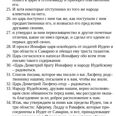
его.
И хотя некоторые отступники из того же народа
клеветали на него,
но царь по­ступил с ним так же, как по­ступали с ним
пред­ше­с­т­вен­ники его, и воз­высил его пред всеми
друзьями сво­ими,
и утвердил за ним первосвящен­ство и другие по­четные
отличия, какие он имел пре­жде, и сделал его одним из
первых друзей сво­их.
И про­сил Ионафан царя освободить от податей Иудею и
три области и Самарию и обещал ему триста талантов.
Царь согласил­ся и написал Ионафану обо всем этом
письмо такого содержания:
«Царь Димитрий брату Ионафану и народу Иудейскому
– радо­ваться.
Список письма, которое мы писали о вас Ласфену, род­с­
т­вен­нику нашему, по­сылаем и к вам, чтобы вы знали.
Царь Димитрий Ласфену-отцу – радо­ваться.
Народу Иудейскому, друзьям нашим, верно исполня­ю­
щим свои обязан­ности перед­ нами, мы рас­судили ока­за­
ть бла­го­деяние за их доброе расположе­ние к нам.
Итак, мы утверждаем за ними как пред­елы Иудеи, так и
три области: Аферему, Лидду и Рамафем, которые при­
соединены к Иудее от Самарии, и все, при­надлежащее