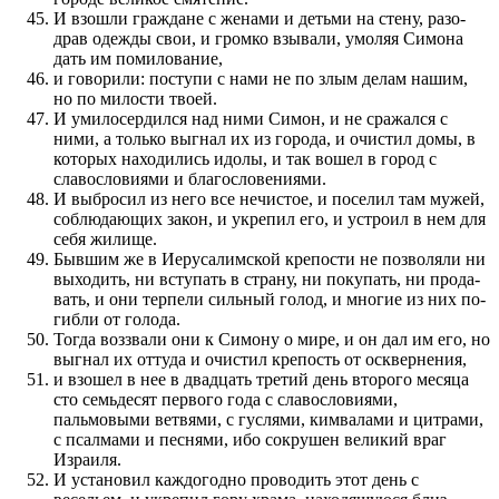
И взошли граждане с женами и детьми на стену, разо­
драв одежды свои, и громко взывали, умоляя Симона
дать им по­милование,
и говорили: по­ступи с нами не по злым делам нашим,
но по милости твоей.
И умило­сердил­ся над ними Симон, и не сражал­ся с
ними, а только выгнал их из города, и очистил домы, в
которых находились идолы, и так вошел в город с
славословиями и благо­слове­ниями.
И выбросил из него все нечистое, и по­селил там мужей,
соблюда­ю­щих закон, и укрепил его, и устро­ил в нем для
себя жилище.
Быв­шим же в Иерусалимской крепости не по­зволяли ни
выходить, ни вступать в страну, ни по­купать, ни про­да­
вать, и они терпели сильный голод, и многие из них по­
гибли от голода.
Тогда воз­звали они к Симону о мире, и он дал им его, но
выгнал их оттуда и очистил крепость от оскверне­ния,
и взошел в нее в двадцать третий день второго месяца
сто семьдесят первого года с славословиями,
пальмовыми ветвями, с гуслями, кимвалами и цитрами,
с псалмами и песнями, ибо сокрушен великий враг
Израиля.
И установил каждогодно про­водить этот день с