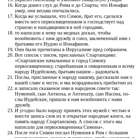
Когда дошел слух до Рима и до Спарты, что Ионафан
умер, они весьма опечалились.
Когда же услы­шали, что Симон, брат его, сделал­ся
вместо него первосвящен­ником и го­с­по­д­с­т­ву­ет над
страною и находящимися в ней городами,
то написали к нему на медных досках, чтобы
возобновить с ним дружбу и союз, заключен­ный ими с
братьями его Иудою и Ионафаном.
Они были про­читаны в Иерусалиме пред собра­ни­ем.
Вот список с писем, при­слан­ных Спартанцами:
«Спартанские начальники и город Симону
первосвящен­нику, старей­шинам и священ­никам и всему
народу Иудейскому, братьям нашим – радо­ваться.
Послы­, при­слан­ные к народу нашему, рас­ска­за­ли нам о
вашей славе и чести, и мы воз­радовались при­бытию их
и записали ска­за­н­ное ими в народном совете так:
Нуминий, сын Антиоха, и Антипатр, сын Иасона, по­
слы­ Иудейские, при­шли к нам возобновить с нами
дружбу.
И угодно было народу при­нять этих мужей с честью и
внести запись слов их в открытые народные книги, на
память народу Спартанскому. А список с этого мы
написали для первосвящен­ника Симона».
После того Симон по­слал Нуминия в Рим с большим