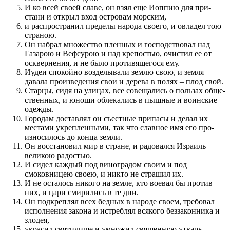
И ко всей своей славе, он взял еще Иоппию для при­
стани и открыл вход островам морским,
и распространил пред­елы народа своего, и овладел тою
страною.
Он набрал множе­с­т­во плен­ных и го­с­по­д­с­т­во­вал над
Газарою и Вефсурою и над крепостью, очистил ее от
оскверне­ния, и не было про­тивящегося ему.
Иудеи спокойно воз­делывали землю свою, и земля
давала про­изведе­ния свои и дерева в по­лях – плод свой.
Старцы, сидя на улицах, все совещались о по­льзах обще­
с­т­вен­ных, и юноши облекались в пышные и во­инские
одежды.
Городам доставлял он съест­ные при­пасы и делал их
местами укреплен­ными, так что славное имя его про­
износилось до конца земли.
Он восстановил мир в стране, и радовал­ся Израиль
великою радостью.
И сидел каждый под виноградом сво­им и под
смоковницею своею, и никто не страшил их.
И не осталось никого на земле, кто воевал бы про­тив
них, и цари смирились в те дни.
Он подкреплял всех бедных в народе своем, требовал
исполне­ния закона и истреблял всякого беззакон­ника и
злодея,
украсил святилище и умножил священ­ную утварь.