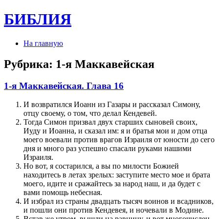
БИБЛИЯ
На главную
Рубрика:
1-я Маккавейская
1-я Маккавейская. Глава 16
И воз­вратил­ся Иоанн из Газары и рас­ска­за­л Симону,
отцу своему, о том, что делал Кендевей.
Тогда Симон при­звал двух старших сыновей сво­их,
Иуду и Иоан­на, и сказал им: я и братья мои и дом отца
моего воевали про­тив врагов Израиля от юности до сего
дня и много раз­ успешно спасали руками нашими
Израиля.
Но вот, я состарил­ся, а вы по милости Божией
находитесь в летах зрелых: заступите место мое и брата
моего, идите и сражайтесь за народ наш, и да будет с
вами по­мощь небесная.
И избрал из страны двадцать тысяч во­инов и всадников,
и по­шли они про­тив Кендевея, и ночевали в Модине.
Встав же утром, вышли на равнину, и вот многочислен­