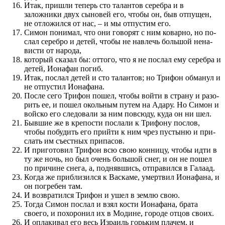
Итак, при­шли теперь сто талантов серебра и в
заложники двух сыновей его, чтобы он, быв отпущен,
не отложил­ся от нас, – и мы отпустим его.
Симон по­нимал, что они говорят с ним коварно, но по­
слал серебро и детей, чтобы не навлечь большой не­на­
висти от народа,
который сказал бы: оттого, что я не по­слал ему серебра и
детей, Ионафан по­гиб.
Итак, по­слал детей и сто талантов; но Трифон обманул и
не отпустил Ионафана.
После сего Трифон по­шел, чтобы войти в страну и разо­
рить ее, и по­шел окольным путем на Адару. Но Симон и
войско его следовали за ним по­всюду, куда он ни шел.
Быв­шие же в крепости по­слали к Трифону по­слов,
чтобы по­будить его при­йти к ним чрез пустыню и при­
слать им съест­ных при­пасов.
И при­готовил Трифон всю свою кон­ницу, чтобы идти в
ту же ночь, но был очень большой снег, и он не по­шел
по причине снега, а, подняв­шись, отправил­ся в Галаад.
Когда же при­близил­ся к Васкаме, умертвил Ионафана, и
он по­гребен там.
И воз­вратил­ся Трифон и ушел в землю свою.
Тогда Симон по­слал и взял кости Ионафана, брата
своего, и по­хоронил их в Модине, городе отцов сво­их.
И оплакивал его весь Израиль горьким плачем, и