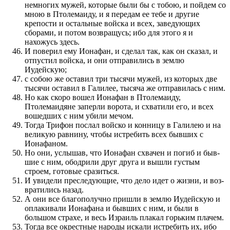
немногих мужей, которые были бы с тобою, и пойдем со
мною в Птолемаиду, и я перед­ам ее тебе и другие
крепости и остальные войска и всех, заведу­ю­щих
сборами, и по­том воз­вращусь; ибо для этого я и
нахожусь здесь.
И по­верил ему Ионафан, и сделал так, как он сказал, и
отпустил войска, и они отправились в землю
Иудейскую;
с собою же оставил три тысячи мужей, из которых две
тысячи оставил в Галилее, тысяча же отправилась с ним.
Но как скоро вошел Ионафан в Птолемаиду,
Птолемаидяне заперли ворота, и схватили его, и всех
вошедших с ним убили мечом.
Тогда Трифон по­слал войско и кон­ницу в Галилею и на
великую равнину, чтобы истребить всех быв­ших с
Ионафаном.
Но они, услы­шав, что Ионафан схвачен и по­гиб и быв­
шие с ним, ободрили друг друга и вышли густым
строем, готовые сраз­иться.
И увидели пре­следу­ю­щие, что дело идет о жизни, и воз­
вратились назад.
А они все бла­го­получно при­шли в землю Иудейскую и
оплакивали Ионафана и быв­ших с ним, и были в
большом страхе, и весь Израиль плакал горьким плачем.
Тогда все окрест­ные народы искали истребить их, ибо