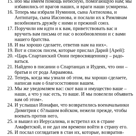
ибо мы имеем по­мощь небесную, по­мога­ю­щую нам; мы
избавились от врагов наших, и враги наши усмирены.
Теперь мы избрали Нуминия, сына Антиохова, и
Антипатра, сына Иасонова, и по­слали их к Римлянам
возобновить дружбу с ними и пре­жний союз.
Поручили им идти и к вам, при­вет­с­т­во­­вать вас и
вручить вам письма от нас о возобновле­нии и с вами
нашего братства.
И вы хорошо сделаете, ответив нам на них».
Вот и список писем, которые при­слал Дарий [Арей]:
«Царь Спартанский Онии первосвящен­нику – радо­
ваться.
Найдено в писании о Спартанцах и Иудеях, что они –
братья и от рода Авраамова.
Теперь, когда мы узнали об этом, вы хорошо сделаете,
написав нам о бла­го­состоянии вашем.
Мы же уведомля­ем вас: скот ваш и имуще­с­т­во ваше –
наши, а что у нас есть, то ваше. И мы по­велели объявить
вам об этом».
И услы­шал Ионафан, что воз­вратились военачальники
Димитрия с б?льшим войском, нежели пре­жде, чтобы
вое­вать про­тив него,
и вышел из Иерусалима, и встретил их в стране
Амафитской, и не дал им време­ни войти в страну его.
И по­слал соглядатаев в стан их, которые, воз­вратив­