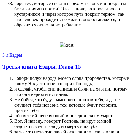
Горе тем, которые связаны грехами своими и покрыты
беззакониями своими! Это — поле, которое заросло
кустарником и через которое путь покрыт терном, так
что человек проходить не может: оно оставляется, и
обрекается огню на истребление.
3-я Ездры
Третья книга Ездры. Глава 15
Говори вслух народа Моего слова пророчества, которые
вложу Я в уста твои, говорит Господь;
и сделай, чтобы они написаны были на хартии, потому
что они верны и истинны.
Не бойся, что будут замышлять против тебя, и да не
смущает тебя неверие тех, которые будут говорить
против тебя,
ибо всякий неверующий в неверии своем умрет.
Вот, Я наведу, говорит Господь, на круг земной
бедствия: меч и голод, и смерть и пагубу
за то, что нечестие людей осквернило всю землю, и