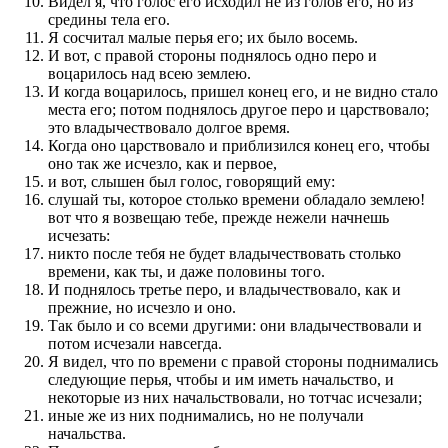
Видел я, что голос его исходил не из голов его, но из
средины тела его.
Я сосчитал малые перья его; их было восемь.
И вот, с правой стороны поднялось одно перо и
воцарилось над всею землею.
И когда воцарилось, пришел конец его, и не видно стало
места его; потом поднялось другое перо и царствовало;
это владычествовало долгое время.
Когда оно царствовало и приблизился конец его, чтобы
оно так же исчезло, как и первое,
и вот, слышен был голос, говорящий ему:
слушай ты, которое столько времени обладало землею!
вот что я возвещаю тебе, прежде нежели начнешь
исчезать:
никто после тебя не будет владычествовать столько
времени, как ты, и даже половины того.
И поднялось третье перо, и владычествовало, как и
прежние, но исчезло и оно.
Так было и со всеми другими: они владычествовали и
потом исчезали навсегда.
Я видел, что по времени с правой стороны поднимались
следующие перья, чтобы и им иметь начальство, и
некоторые из них начальствовали, но тотчас исчезали;
иные же из них поднимались, но не получали
начальства.