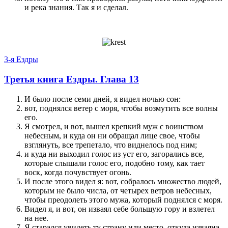
и река знания. Так я и сделал.
3-я Ездры
Третья книга Ездры. Глава 13
И было после семи дней, я видел ночью сон:
вот, поднялся ветер с моря, чтобы возмутить все волны
его.
Я смотрел, и вот, вышел крепкий муж с воинством
небесным, и куда он ни обращал лице свое, чтобы
взглянуть, все трепетало, что виднелось под ним;
и куда ни выходил голос из уст его, загорались все,
которые слышали голос его, подобно тому, как тает
воск, когда почувствует огонь.
И после этого видел я: вот, собралось множество людей,
которым не было числа, от четырех ветров небесных,
чтобы преодолеть этого мужа, который поднялся с моря.
Видел я, и вот, он изваял себе большую гору и взлетел
на нее.
Я старался увидеть ту страну или место, откуда изваяна