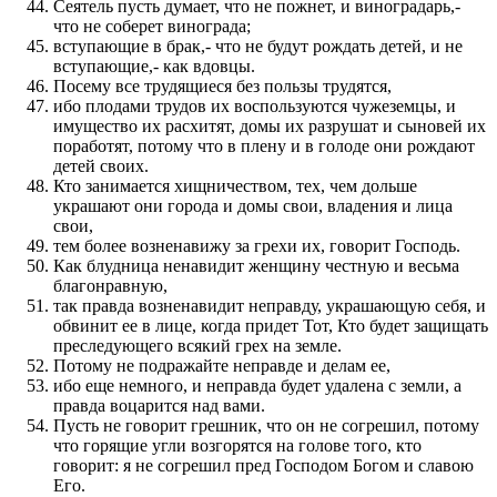
Сеятель пусть думает, что не пожнет, и виноградарь,-
что не соберет винограда;
вступающие в брак,- что не будут рождать детей, и не
вступающие,- как вдовцы.
Посему все трудящиеся без пользы трудятся,
ибо плодами трудов их воспользуются чужеземцы, и
имущество их расхитят, домы их разрушат и сыновей их
поработят, потому что в плену и в голоде они рождают
детей своих.
Кто занимается хищничеством, тех, чем дольше
украшают они города и домы свои, владения и лица
свои,
тем более возненавижу за грехи их, говорит Господь.
Как блудница ненавидит женщину честную и весьма
благонравную,
так правда возненавидит неправду, украшающую себя, и
обвинит ее в лице, когда придет Тот, Кто будет защищать
преследующего всякий грех на земле.
Потому не подражайте неправде и делам ее,
ибо еще немного, и неправда будет удалена с земли, а
правда воцарится над вами.
Пусть не говорит грешник, что он не согрешил, потому
что горящие угли возгорятся на голове того, кто
говорит: я не согрешил пред Господом Богом и славою
Его.