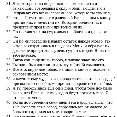
Лев, которого ты видел поднявшимся из леса и
рыкающим, говорящим к орлу и обличающим его в
неправдах его всеми словами его, которые ты слышал,
это — Помазанник, сохраненный Всевышним к концу
против них и нечестий их, Который обличит их и
представит пред ними притеснения их.
Он поставит их на суд живых и, обличив их, накажет
их.
Он по милосердию избавит остаток народа Моего, тех,
которые сохранились в пределах Моих, и обрадует их,
доколе не придет конец, день суда, о котором Я сказал
тебе вначале.
Таков сон, виденный тобою, и таково значение его.
Ты один был достоин знать эту тайну Всевышнего.
Все это, виденное тобою, напиши в книге и положи в
сокровенном месте;
и научи этому мудрых из народа твоего, которых сердца’
призна’ешь способными принять и хранить сии тайны.
А ты пребудь здесь еще семь дней, чтобы тебе показано
было, что Всевышнему угодно будет показать тебе. И
отошел от меня.
Когда по истечении семи дней весь народ услышал, что
я не возвратился в город, собрались все от малого до
большого и, придя ко мне, говорили мне:
чем согрешили мы против тебя? И чем обидели тебя, что