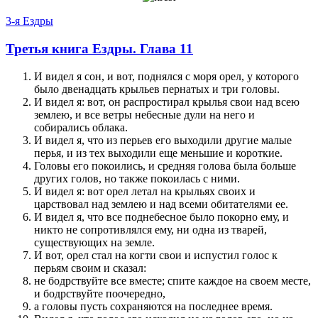
3-я Ездры
Третья книга Ездры. Глава 11
И видел я сон, и вот, поднялся с моря орел, у которого
было двенадцать крыльев пернатых и три головы.
И видел я: вот, он распростирал крылья свои над всею
землею, и все ветры небесные дули на него и
собирались облака.
И видел я, что из перьев его выходили другие малые
перья, и из тех выходили еще меньшие и короткие.
Головы его покоились, и средняя голова была больше
других голов, но также покоилась с ними.
И видел я: вот орел летал на крыльях своих и
царствовал над землею и над всеми обитателями ее.
И видел я, что все поднебесное было покорно ему, и
никто не сопротивлялся ему, ни одна из тварей,
существующих на земле.
И вот, орел стал на когти свои и испустил голос к
перьям своим и сказал:
не бодрствуйте все вместе; спите каждое на своем месте,
и бодрствуйте поочередно,
а головы пусть сохраняются на последнее время.