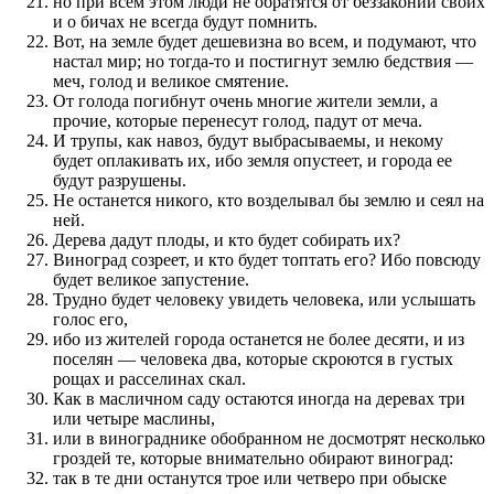
но при всем этом люди не обратятся от беззаконий своих
и о бичах не всегда будут помнить.
Вот, на земле будет дешевизна во всем, и подумают, что
настал мир; но тогда-то и постигнут землю бедствия —
меч, голод и великое смятение.
От голода погибнут очень многие жители земли, а
прочие, которые перенесут голод, падут от меча.
И трупы, как навоз, будут выбрасываемы, и некому
будет оплакивать их, ибо земля опустеет, и города ее
будут разрушены.
Не останется никого, кто возделывал бы землю и сеял на
ней.
Дерева дадут плоды, и кто будет собирать их?
Виноград созреет, и кто будет топтать его? Ибо повсюду
будет великое запустение.
Трудно будет человеку увидеть человека, или услышать
голос его,
ибо из жителей города останется не более десяти, и из
поселян — человека два, которые скроются в густых
рощах и расселинах скал.
Как в масличном саду остаются иногда на деревах три
или четыре маслины,
или в винограднике обобранном не досмотрят несколько
гроздей те, которые внимательно обирают виноград:
так в те дни останутся трое или четверо при обыске