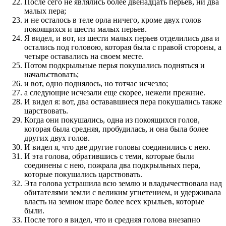
После сего не являлись более двенадцать перьев, ни два
малых пера;
и не осталось в теле орла ничего, кроме двух голов
покоящихся и шести малых перьев.
Я видел, и вот, из шести малых перьев отделились два и
остались под головою, которая была с правой стороны, а
четыре оставались на своем месте.
Потом подкрыльные перья покушались подняться и
начальствовать;
и вот, одно поднялось, но тотчас исчезло;
а следующие исчезали еще скорее, нежели прежние.
И видел я: вот, два остававшиеся пера покушались также
царствовать.
Когда они покушались, одна из покоящихся голов,
которая была средняя, пробудилась, и она была более
других двух голов.
И видел я, что две другие головы соединились с нею.
И эта голова, обратившись с теми, которые были
соединены с нею, пожрала два подкрыльных пера,
которые покушались царствовать.
Эта голова устрашила всю землю и владычествовала над
обитателями земли с великим угнетением, и удерживала
власть на земном шаре более всех крыльев, которые
были.
После того я видел, что и средняя голова внезапно