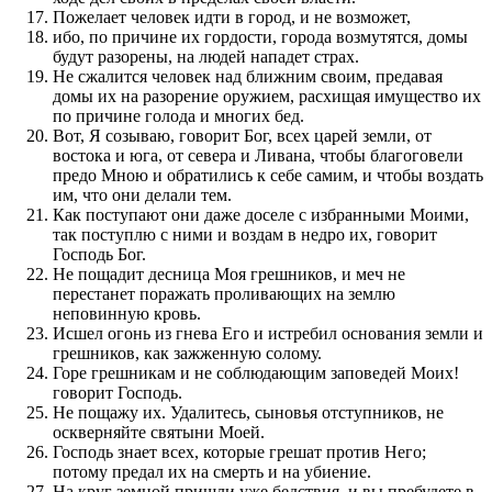
Пожелает человек идти в город, и не возможет,
ибо, по причине их гордости, города возмутятся, домы
будут разорены, на людей нападет страх.
Не сжалится человек над ближним своим, предавая
домы их на разорение оружием, расхищая имущество их
по причине голода и многих бед.
Вот, Я созываю, говорит Бог, всех царей земли, от
востока и юга, от севера и Ливана, чтобы благоговели
предо Мною и обратились к себе самим, и чтобы воздать
им, что они делали тем.
Как поступают они даже доселе с избранными Моими,
так поступлю с ними и воздам в недро их, говорит
Господь Бог.
Не пощадит десница Моя грешников, и меч не
перестанет поражать проливающих на землю
неповинную кровь.
Исшел огонь из гнева Его и истребил основания земли и
грешников, как зажженную солому.
Горе грешникам и не соблюдающим заповедей Моих!
говорит Господь.
Не пощажу их. Удалитесь, сыновья отступников, не
оскверняйте святыни Моей.
Господь знает всех, которые грешат против Него;
потому предал их на смерть и на убиение.
На круг земной пришли уже бедствия, и вы пребудете в