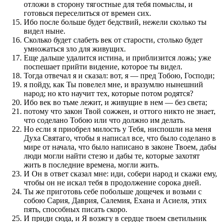
отложи в сторону тягостные для тебя помыслы, и
готовься переселиться от времен сих.
Ибо после больше будет бедствий, нежели сколько ты
видел ныне.
Сколько будет слабеть век от старости, столько будет
умножаться зло для живущих.
Еще дальше удалится истина, и приблизится ложь; уже
поспешает прийти видение, которое ты видел.
Тогда отвечал я и сказал: вот, я — пред Тобою, Господи;
я пойду, как Ты повелел мне, и вразумлю нынешний
народ; но кто научит тех, которые потом родятся?
Ибо век во тьме лежит, и живущие в нем — без света;
потому что закон Твой сожжен, и оттого никто не знает,
что соделано Тобою или что должно им делать.
Но если я приобрел милость у Тебя, ниспошли на меня
Духа Святаго, чтобы я написал все, что было соделано в
мире от начала, что было написано в законе Твоем, дабы
люди могли найти стезю и дабы те, которые захотят
жить в последние времена, могли жить.
И Он в ответ сказал мне: иди, собери народ и скажи ему,
чтобы он не искал тебя в продолжение сорока дней.
Ты же приготовь себе побольше дощечек и возьми с
собою Сария, Даврия, Салемия, Ехана и Асиеля, этих
пять, способных писать скоро.
И приди сюда, и Я возжгу в сердце твоем светильник