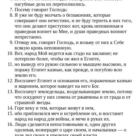
пагубные дела их переполнились.
Посему говорит Господь:
Я уже не буду молчать о беззакониях, которые
совершают они нечестиво, и не буду терпеть в них того,
что они делают преступно: вот, кровь неповинная и
праведная вопиет ко Мне, и души праведных вопиют
непрестанно.
Отмщу им, говорит Господь, и возьму от них к Себе
всякую кровь неповинную.
Вот, народ Мой ведется как стадо на заклание; не
потерплю более, чтобы он жил в Египте,
но выведу его рукою сильною и мышцею высокою, и
поражу Египет казнью, как прежде, и погублю всю
землю его.
Восплачет Египет и основания его, пораженные казнью
и мщением, которое наведет на него Бог.
Восплачут земледельцы, возделывающие землю, потому
что оскудеют у них семена от ржавчины и от града и от
страшной звезды.
Горе веку и тем, которые живут в нем,
ибо приблизился меч и истребление их, и восстанет
народ на народ для войны, и мечи в руках их.
Люди сделаются непостоянными и, одни других
одолевая, вознерадят о царе своем, и начальники — о
ходе дел своих в пределах своей власти.