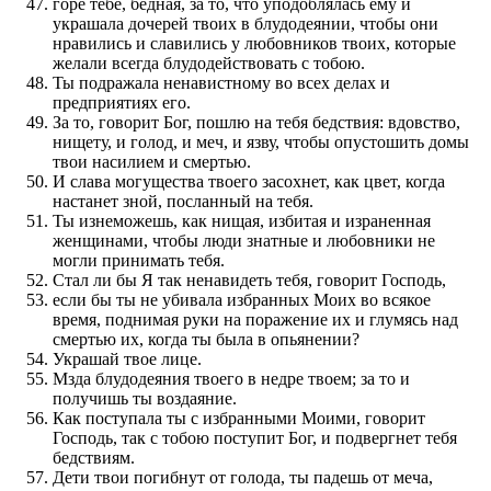
горе тебе, бедная, за то, что уподоблялась ему и
украшала дочерей твоих в блудодеянии, чтобы они
нравились и славились у любовников твоих, которые
желали всегда блудодействовать с тобою.
Ты подражала ненавистному во всех делах и
предприятиях его.
За то, говорит Бог, пошлю на тебя бедствия: вдовство,
нищету, и голод, и меч, и язву, чтобы опустошить домы
твои насилием и смертью.
И слава могущества твоего засохнет, как цвет, когда
настанет зной, посланный на тебя.
Ты изнеможешь, как нищая, избитая и израненная
женщинами, чтобы люди знатные и любовники не
могли принимать тебя.
Стал ли бы Я так ненавидеть тебя, говорит Господь,
если бы ты не убивала избранных Моих во всякое
время, поднимая руки на поражение их и глумясь над
смертью их, когда ты была в опьянении?
Украшай твое лице.
Мзда блудодеяния твоего в недре твоем; за то и
получишь ты воздаяние.
Как поступала ты с избранными Моими, говорит
Господь, так с тобою поступит Бог, и подвергнет тебя
бедствиям.
Дети твои погибнут от голода, ты падешь от меча,