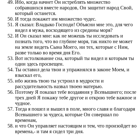
Ибо, когда начнет Он истреблять множество
собравшихся вместе народов, Он защитит народ Свой,
который останется.
И тогда покажет им множество чудес.
Я сказал: Владыко Господи! Объясни мне это, для чего
видел я мужа, восходящего из средины моря?
И Он сказал мне: как не можешь ты исследовать и
познать того, что во глубине моря, так никто не может
на земле видеть Сына Моего, ни тех, которые с Ним,
разве только во время дня Его.
Вот истолкование сна, который ты видел и которым ты
один здесь просвещен.
Ты оставил дела твои и упражнялся в законе Моем, и
взыскал его,
ибо жизнь твою ты устроил в мудрости и
рассудительность назвал твоею матерью.
Поэтому Я показал тебе воздаяния у Всевышнего; после
трех дней Я покажу тебе другое и открою тебе важное и
чудное.
Тогда я пошел и вышел в поле, много славя и благодаря
Всевышнего за чудеса, которые Он совершал по
временам,
и что Он управляет настоящим и тем, что произойдет во
времена,- и там я сидел три дня.