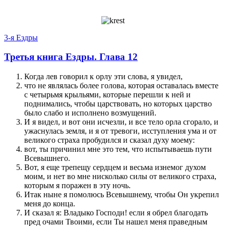
3-я Ездры
Третья книга Ездры. Глава 12
Когда лев говорил к орлу эти слова, я увидел,
что не являлась более голова, которая оставалась вместе
с четырьмя крыльями, которые перешли к ней и
поднимались, чтобы царствовать, но которых царство
было слабо и исполнено возмущений.
И я видел, и вот они исчезли, и все тело орла сгорало, и
ужаснулась земля, и я от тревоги, исступления ума и от
великого страха пробудился и сказал духу моему:
вот, ты причинил мне это тем, что испытываешь пути
Всевышнего.
Вот, я еще трепещу сердцем и весьма изнемог духом
моим, и нет во мне нисколько силы от великого страха,
которым я поражен в эту ночь.
Итак ныне я помолюсь Всевышнему, чтобы Он укрепил
меня до конца.
И сказал я: Владыко Господи! если я обрел благодать
пред очами Твоими, если Ты нашел меня праведным