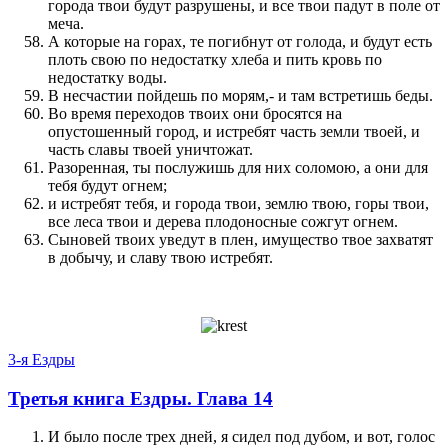
города твои будут разрушены, и все твои падут в поле от
меча.
А которые на горах, те погибнут от голода, и будут есть
плоть свою по недостатку хлеба и пить кровь по
недостатку воды.
В несчастии пойдешь по морям,- и там встретишь беды.
Во время переходов твоих они бросятся на
опустошенный город, и истребят часть земли твоей, и
часть славы твоей уничтожат.
Разоренная, ты послужишь для них соломою, а они для
тебя будут огнем;
и истребят тебя, и города твои, землю твою, горы твои,
все леса твои и дерева плодоносные сожгут огнем.
Сыновей твоих уведут в плен, имущество твое захватят
в добычу, и славу твою истребят.
3-я Ездры
Третья книга Ездры. Глава 14
И было после трех дней, я сидел под дубом, и вот, голос