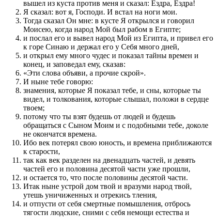
вышел из куста против меня и сказал: Ездра, Ездра!
Я сказал: вот я, Господи. И встал на ноги мои.
Тогда сказал Он мне: в кусте Я открылся и говорил
Моисею, когда народ Мой был рабом в Египте;
и послал его и вывел народ Мой из Египта, и привел его
к горе Синаю и держал его у Себя много дней,
и открыл ему много чудес и показал тайны времен и
конец, и заповедал ему, сказав:
«Эти слова объяви, а прочие скрой».
И ныне тебе говорю:
знамения, которые Я показал тебе, и сны, которые ты
видел, и толкования, которые слышал, положи в сердце
твоем;
потому что ты взят будешь от людей и будешь
обращаться с Сыном Моим и с подобными тебе, доколе
не окончатся времена.
Ибо век потерял свою юность, и времена приближаются
к старости,
так как век разделен на двенадцать частей, и девять
частей его и половина десятой части уже прошли,
и остается то, что после половины десятой части.
Итак ныне устрой дом твой и вразуми народ твой,
утешь уничиженных и отрекись тления,
и отпусти от себя смертные помышления, отбрось
тягости людские, сними с себя немощи естества и