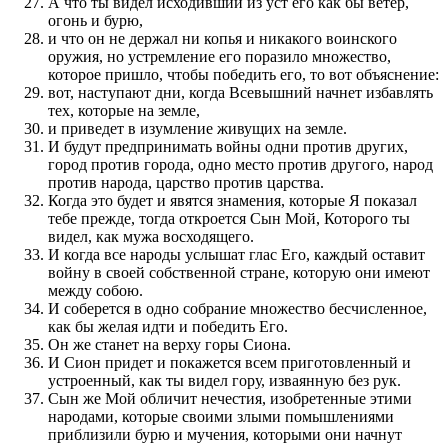
А что ты видел исходивший из уст его как бы ветер,
огонь и бурю,
и что он не держал ни копья и никакого воинского
оружия, но устремление его поразило множество,
которое пришло, чтобы победить его, то вот объяснение:
вот, наступают дни, когда Всевышний начнет избавлять
тех, которые на земле,
и приведет в изумление живущих на земле.
И будут предпринимать войны одни против других,
город против города, одно место против другого, народ
против народа, царство против царства.
Когда это будет и явятся знамения, которые Я показал
тебе прежде, тогда откроется Сын Мой, Которого ты
видел, как мужа восходящего.
И когда все народы услышат глас Его, каждый оставит
войну в своей собственной стране, которую они имеют
между собою.
И соберется в одно собрание множество бесчисленное,
как бы желая идти и победить Его.
Он же станет на верху горы Сиона.
И Сион придет и покажется всем приготовленный и
устроенный, как ты видел гору, изваянную без рук.
Сын же Мой обличит нечестия, изобретенные этими
народами, которые своими злыми помышлениями
приблизили бурю и мучения, которыми они начнут