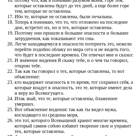
потому что, как я понимаю разумом моим, горе тем,
которые оставлены будут до тех дней, а еще более горе
тем, которые не оставлены.
Ибо те, которые не оставлены, были печальны.
Теперь я понимаю, что то, что отложено на последние
дни, встретит их, но и тех, которые оставлены.
Поэтому они пришли в большие опасности и большие
затруднения, как показывают эти сны.
Легче находящемуся в опасности потерпеть это, нежели
перейти подобно облаку из мира сего и не видеть того,
что будет в последние времена. Он отвечал мне и сказал:
И значение видения Я скажу тебе, и о чем ты говорил,
открою тебе.
Так как ты говорил о тех, которые оставлены, то вот
объяснение:
кто выдержит опасность в то время, тот сохранил себя, а
которые впадут в опасность, это те, которые имеют дела
и веру во Всемогущего.
Итак знай, что те, которые оставлены, блаженнее
умерших.
Вот объяснение видения: так как ты видел мужа,
восходящего из средины моря,
это тот, которого Всевышний хранит многие времена,
который самим собою избавит творение свое и управит
тех, которые оставлены.