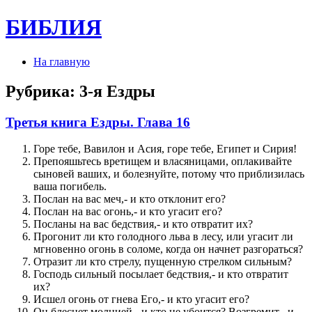
БИБЛИЯ
На главную
Рубрика:
3-я Ездры
Третья книга Ездры. Глава 16
Горе тебе, Вавилон и Асия, горе тебе, Египет и Сирия!
Препояшьтесь вретищем и власяницами, оплакивайте
сыновей ваших, и болезнуйте, потому что приблизилась
ваша погибель.
Послан на вас меч,- и кто отклонит его?
Послан на вас огонь,- и кто угасит его?
Посланы на вас бедствия,- и кто отвратит их?
Прогонит ли кто голодного льва в лесу, или угасит ли
мгновенно огонь в соломе, когда он начнет разгораться?
Отразит ли кто стрелу, пущенную стрелком сильным?
Господь сильный посылает бедствия,- и кто отвратит
их?
Исшел огонь от гнева Его,- и кто угасит его?
Он блеснет молнией,- и кто не убоится? Возгремит,- и