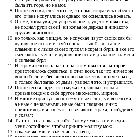
была эта гора, но не мог.
После сего видел я, что все, которые собрались победить
его, очень испугались и однако же осмелились воевать.
Он же, когда увидел устремление идущего множества,
не поднял руки своей, ни копья не держал и никакого
оружия воинского;
но только, как я видел, он испускал из уст своих как бы
дуновение огня и из губ своих — как бы дыхание
пламени и с языка своего пускал искры и бури, и все это
смешалось вместе: и дуновение огня и дыхание пламени
и сильная буря.
И стремительно напал он на это множество, которое
приготовилось сразиться, и сжег всех, так что ничего не
видно было из бесчисленного множества, кроме праха,
и только был запах от дыма; увидел я это, и устрашился.
После сего я видел того мужа сходящим с горы и
призывающим к себе другое множество, мирное.
И многие приступали к нему, иные с лицами веселыми,
а иные с печальными, иные были связаны, иных
приносили,- и я изнемог от великого страха, пробудился
и сказал:
Ты от начала показал рабу Твоему чудеса сии и судил
меня достойным, чтобы принять молитву мою;
покажи же мне и значение сна сего,