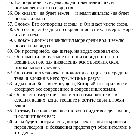
Господь знает все дела людей и начинания их, и
помышления их и сердца их.
Он сказал: «да будет земля»,- и земля явилась; «да будет
небо»,- и было.
Словом Его сотворены звезды, и Он знает число звезд.
Он созерцает бездны и сокровенное в них, измерил море
и что в нем.
Словом Своим Он заключил море среди вод и землю
повесил на водах.
Он простер небо, как шатер, на водах основал его.
Он поместил в пустыне источники вод и озера на
вершинах гор, для низведения рек с высоких скал,
чтобы напоять землю.
Он сотворил человека и положил сердце его в средине
тела, и вложил в него дух, жизнь и разум
и дыхание Бога всемогущего, Который сотворил все и
созерцает все сокровенное в сокровенных земли.
Он знает намерение ваше и что помышляете вы в
сердцах ваших, когда грешите и хотите скрыть грехи
ваши.
Потому Господь совершенно ясно видит все дела ваши,
и обличит всех вас;
и вы будете посрамлены, когда грехи ваши откроются
перед людьми, и беззакония предстанут обвинителями в
тот день.