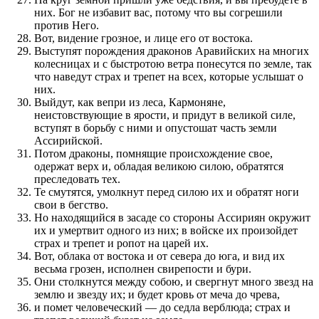
них. Бог не избавит вас, потому что вы согрешили
против Него.
Вот, видение грозное, и лице его от востока.
Выступят порождения драконов Аравийских на многих
колесницах и с быстротою ветра понесутся по земле, так
что наведут страх и трепет на всех, которые услышат о
них.
Выйдут, как вепри из леса, Кармоняне,
неистовствующие в ярости, и придут в великой силе,
вступят в борьбу с ними и опустошат часть земли
Ассирийской.
Потом драконы, помнящие происхождение свое,
одержат верх и, обладая великою силою, обратятся
преследовать тех.
Те смутятся, умолкнут перед силою их и обратят ноги
свои в бегство.
Но находящийся в засаде со стороны Ассириян окружит
их и умертвит одного из них; в войске их произойдет
страх и трепет и ропот на царей их.
Вот, облака от востока и от севера до юга, и вид их
весьма грозен, исполнен свирепости и бури.
Они столкнутся между собою, и свергнут много звезд на
землю и звезду их; и будет кровь от меча до чрева,
и помет человеческий — до седла верблюда; страх и