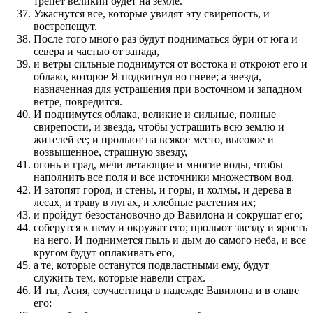
трепет великий будет на земле.
Ужаснутся все, которые увидят эту свирепость, и
вострепещут.
После того много раз будут подниматься бури от юга и
севера и частью от запада,
и ветры сильные поднимутся от востока и откроют его и
облако, которое Я подвигнул во гневе; а звезда,
назначенная для устрашения при восточном и западном
ветре, повредится.
И поднимутся облака, великие и сильные, полные
свирепости, и звезда, чтобы устрашить всю землю и
жителей ее; и прольют на всякое место, высокое и
возвышенное, страшную звезду,
огонь и град, мечи летающие и многие воды, чтобы
наполнить все поля и все источники множеством вод.
И затопят город, и стены, и горы, и холмы, и дерева в
лесах, и траву в лугах, и хлебные растения их;
и пройдут безостановочно до Вавилона и сокрушат его;
соберутся к нему и окружат его; прольют звезду и ярость
на него. И поднимется пыль и дым до самого неба, и все
кругом будут оплакивать его,
а те, которые останутся подвластными ему, будут
служить тем, которые навели страх.
И ты, Асия, соучастница в надежде Вавилона и в славе
его: