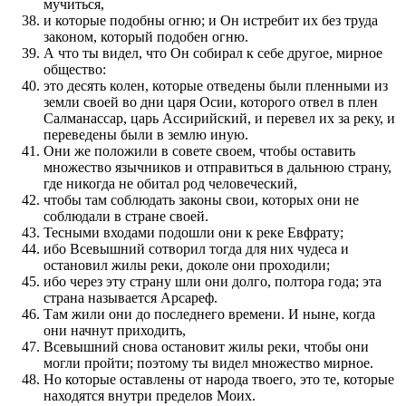
мучиться,
и которые подобны огню; и Он истребит их без труда
законом, который подобен огню.
А что ты видел, что Он собирал к себе другое, мирное
общество:
это десять колен, которые отведены были пленными из
земли своей во дни царя Осии, которого отвел в плен
Салманассар, царь Ассирийский, и перевел их за реку, и
переведены были в землю иную.
Они же положили в совете своем, чтобы оставить
множество язычников и отправиться в дальнюю страну,
где никогда не обитал род человеческий,
чтобы там соблюдать законы свои, которых они не
соблюдали в стране своей.
Тесными входами подошли они к реке Евфрату;
ибо Всевышний сотворил тогда для них чудеса и
остановил жилы реки, доколе они проходили;
ибо через эту страну шли они долго, полтора года; эта
страна называется Арсареф.
Там жили они до последнего времени. И ныне, когда
они начнут приходить,
Всевышний снова остановит жилы реки, чтобы они
могли пройти; поэтому ты видел множество мирное.
Но которые оставлены от народа твоего, это те, которые
находятся внутри пределов Моих.