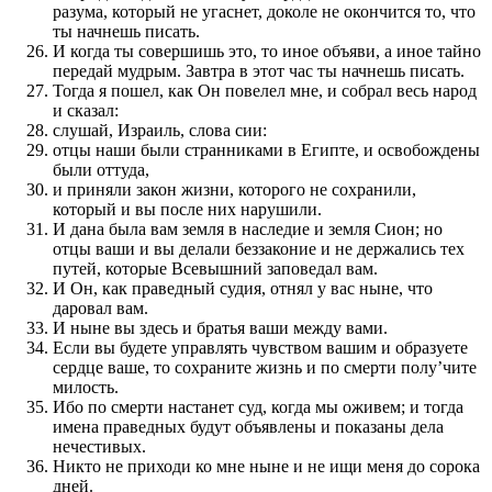
разума, который не угаснет, доколе не окончится то, что
ты начнешь писать.
И когда ты совершишь это, то иное объяви, а иное тайно
передай мудрым. Завтра в этот час ты начнешь писать.
Тогда я пошел, как Он повелел мне, и собрал весь народ
и сказал:
слушай, Израиль, слова сии:
отцы наши были странниками в Египте, и освобождены
были оттуда,
и приняли закон жизни, которого не сохранили,
который и вы после них нарушили.
И дана была вам земля в наследие и земля Сион; но
отцы ваши и вы делали беззаконие и не держались тех
путей, которые Всевышний заповедал вам.
И Он, как праведный судия, отнял у вас ныне, что
даровал вам.
И ныне вы здесь и братья ваши между вами.
Если вы будете управлять чувством вашим и образуете
сердце ваше, то сохраните жизнь и по смерти полу’чите
милость.
Ибо по смерти настанет суд, когда мы оживем; и тогда
имена праведных будут объявлены и показаны дела
нечестивых.
Никто не приходи ко мне ныне и не ищи меня до сорока
дней.