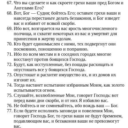
Что вы сделаете и как скроете грехи ваши пред Богом и
Ангелами Его?
Вот, Бог — Судия; бойтесь Его; оставьте грехи ваши и
навсегда перестаньте делать беззакония, и Бог изведет
вас и избавит от всякой скорби.
Ибо вот, возгорается на вас ярость многочисленного
полчища, и схватят некоторых из вас и умертвят для
принесения в жертву идолам.
Кто будет единомыслен с ними, тех подвергнут они
посмеянию, поношению и попранию.
Ибо по всем местам и в соседних городах многие
восстанут против боящихся Господа.
Будут, как исступленные, без пощады расхищать и
опустошать все у боящихся Господа.
Опустошат и расхитят имущество их, и из домов их
изгонят их.
Тогда настанет испытание избранным Моим, как золото
испытывается огнем.
Слушайте, возлюбленные Мои, говорит Господь: вот
перед вами дни скорби, и от них Я избавлю вас.
Не бойтесь и не сомневайтесь, ибо вождь ваш — Бог.
Если будете исполнять заповеди и повеления Мои,
говорит Господь Бог, то грехи ваши не будут бременем,
подавляющим вас, и беззакония ваши не превозмогут
вас.