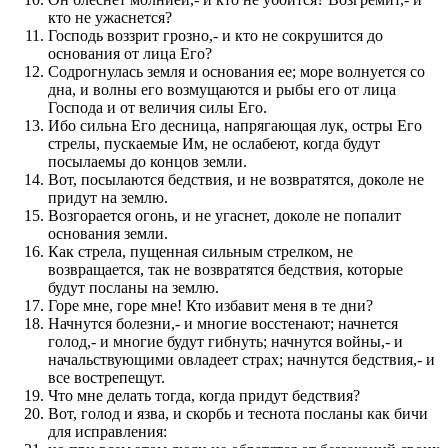
кто не ужаснется?
Господь воззрит грозно,- и кто не сокрушится до
основания от лица Его?
Содрогнулась земля и основания ее; море волнуется со
дна, и волны его возмущаются и рыбы его от лица
Господа и от величия силы Его.
Ибо сильна Его десница, напрягающая лук, остры Его
стрелы, пускаемые Им, не ослабеют, когда будут
посылаемы до концов земли.
Вот, посылаются бедствия, и не возвратятся, доколе не
придут на землю.
Возгорается огонь, и не угаснет, доколе не попалит
основания земли.
Как стрела, пущенная сильным стрелком, не
возвращается, так не возвратятся бедствия, которые
будут посланы на землю.
Горе мне, горе мне! Кто избавит меня в те дни?
Начнутся болезни,- и многие восстенают; начнется
голод,- и многие будут гибнуть; начнутся войны,- и
начальствующими овладеет страх; начнутся бедствия,- и
все вострепещут.
Что мне делать тогда, когда придут бедствия?
Вот, голод и язва, и скорбь и теснота посланы как бичи
для исправления: