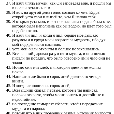
И взял я пять мужей, как Он заповедал мне, и пошли мы
в поле и остались там.
И вот, на другой день голос воззвал ко мне: Ездра!
открой уста твои и выпей то, чем Я напою тебя.
Я открыл уста мои, и вот полная чаша подана была мне,
которая была наполнена как бы водою, но цвет того был
подобен огню.
И взял я и пил; и когда я пил, сердце мое дышало
разумом и в груди моей возрастала мудрость, ибо дух
мой подкреплялся памятью;
уста мои были открыты и больше не закрывались.
Всевышний даровал разум пяти мужам, и они ночью
писали по порядку, что было говорено им и чего они не
знали.
Ночью они ели хлеб; а я говорил днем и не молчал
ночью.
Написаны же были в сорок дней девяносто четыре
книги.
И когда исполнилось сорок дней,
Всевышний сказал: первые, которые ты написал,
положи открыто, чтобы могли читать и достойные и
недостойные,
но последние семьдесят сбереги, чтобы передать их
мудрым из народа;
потому что в них проводник разума, источник мудрости