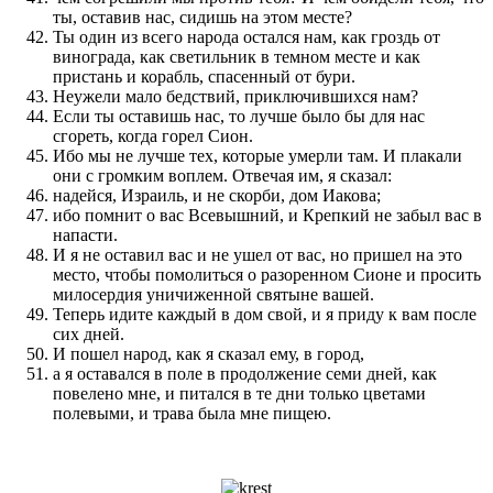
ты, оставив нас, сидишь на этом месте?
Ты один из всего народа остался нам, как гроздь от
винограда, как светильник в темном месте и как
пристань и корабль, спасенный от бури.
Неужели мало бедствий, приключившихся нам?
Если ты оставишь нас, то лучше было бы для нас
сгореть, когда горел Сион.
Ибо мы не лучше тех, которые умерли там. И плакали
они с громким воплем. Отвечая им, я сказал:
надейся, Израиль, и не скорби, дом Иакова;
ибо помнит о вас Всевышний, и Крепкий не забыл вас в
напасти.
И я не оставил вас и не ушел от вас, но пришел на это
место, чтобы помолиться о разоренном Сионе и просить
милосердия уничиженной святыне вашей.
Теперь идите каждый в дом свой, и я приду к вам после
сих дней.
И пошел народ, как я сказал ему, в город,
а я оставался в поле в продолжение семи дней, как
повелено мне, и питался в те дни только цветами
полевыми, и трава была мне пищею.