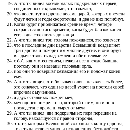
А что ты видел восемь малых подкрыльных перьев,
соединенных с крыльями, это означает,
что восстанут в царстве восемь царей, которых времена
будут легки и годы скоротечны, и два из них погибнут.
Когда будет приближаться среднее время, четыре
сохранятся до того времени, когда будет близок конец
его; а два сохранятся до конца.
А что ты видел три головы покоящиеся, это означает,
что в последние дни царства Всевышний воздвигнет
три царства и покорит им многие другие, и они будут
владычествовать над землею и обитателями ее
с бо’льшим утеснением, нежели все прежде бывшие;
поэтому они и названы головами орла,
ибо они-то довершат беззакония его и положат конец
ему.
А что ты видел, что большая голова не являлась более,
это означает, что один из царей умрет на постели своей,
впрочем с мучением,
а двух остальных пожрет меч;
меч одного пожрет того, который с ним, но и он в
последствие времени умрет от меча.
А что ты видел, два подкрыльных пера перешли на
голову, находящуюся с правой стороны,
это те, которых Всевышний сохранил к концу царства,
то есть царство скудное и исполненное беспокойств.