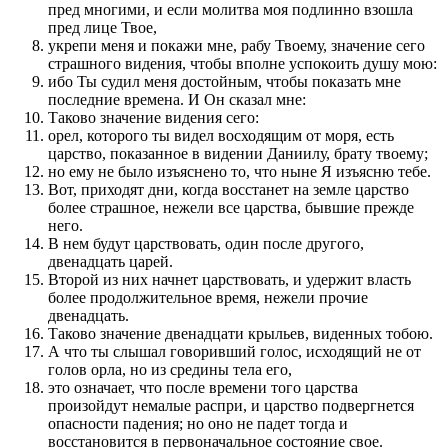
пред многими, и если молитва моя подлинно взошла
пред лице Твое,
укрепи меня и покажи мне, рабу Твоему, значение сего
страшного видения, чтобы вполне успокоить душу мою:
ибо Ты судил меня достойным, чтобы показать мне
последние времена. И Он сказал мне:
Таково значение видения сего:
орел, которого ты видел восходящим от моря, есть
царство, показанное в видении Даниилу, брату твоему;
но ему не было изъяснено то, что ныне Я изъясню тебе.
Вот, приходят дни, когда восстанет на земле царство
более страшное, нежели все царства, бывшие прежде
него.
В нем будут царствовать, один после другого,
двенадцать царей.
Второй из них начнет царствовать, и удержит власть
более продолжительное время, нежели прочие
двенадцать.
Таково значение двенадцати крыльев, виденных тобою.
А что ты слышал говоривший голос, исходящий не от
голов орла, но из средины тела его,
это означает, что после времени того царства
произойдут немалые распри, и царство подвергнется
опасности падения; но оно не падет тогда и
восстановится в первоначальное состояние свое.