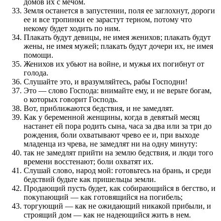
домов их с мечом.
Земля останется в запустении, поля ее заглохнут, дороги
ее и все тропинки ее зарастут терном, потому что
некому будет ходить по ним.
Плакать будут девицы, не имея женихов; плакать будут
жены, не имея мужей; плакать будут дочери их, не имея
помощи.
Женихов их убьют на войне, и мужья их погибнут от
голода.
Слушайте это, и вразумляйтесь, рабы Господни!
Это — слово Господа: внимайте ему, и не верьте богам,
о которых говорит Господь.
Вот, приближаются бедствия, и не замедлят.
Как у беременной женщины, когда в девятый месяц
настанет ей пора родить сына, часа за два или за три до
рождения, боли охватывают чрево ее и, при выходе
младенца из чрева, не замедлят ни на одну минуту:
так не замедлят прийти на землю бедствия, и люди того
времени восстенают; боли охватят их.
Слушай слово, народ мой: готовьтесь на брань, и среди
бедствий будьте как пришельцы земли.
Продающий пусть будет, как собирающийся в бегство, и
покупающий — как готовящийся на погибель;
торгующий — как не ожидающий никакой прибыли, и
строящий дом — как не надеющийся жить в нем.