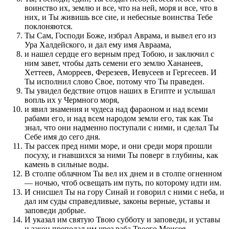
воинство их, землю и все, что на ней, моря и все, что в
них, и Ты живишь все сие, и небесные воинства Тебе
поклоняются.
Ты Сам, Господи Боже, избрал Аврама, и вывел его из
Ура Халдейского, и дал ему имя Авраама,
и нашел сердце его верным пред Тобою, и заключил с
ним завет, чтобы дать семени его землю Хананеев,
Хеттеев, Аморреев, Ферезеев, Иевусеев и Гергесеев. И
Ты исполнил слово Свое, потому что Ты праведен.
Ты увидел бедствие отцов наших в Египте и услышал
вопль их у Чермного моря,
и явил знамения и чудеса над фараоном и над всеми
рабами его, и над всем народом земли его, так как Ты
знал, что они надменно поступали с ними, и сделал Ты
Себе имя до сего дня.
Ты рассек пред ними море, и они среди моря прошли
посуху, и гнавшихся за ними Ты поверг в глубины, как
камень в сильные воды.
В столпе облачном Ты вел их днем и в столпе огненном
— ночью, чтоб освещать им путь, по которому идти им.
И снисшел Ты на гору Синай и говорил с ними с неба, и
дал им суды справедливые, законы верные, уставы и
заповеди добрые.
И указал им святую Твою субботу и заповеди, и уставы
и закон преподал им чрез раба Твоего Моисея.