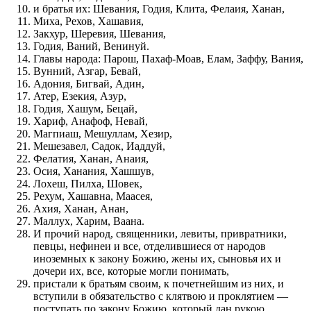
и братья их: Шевания, Годия, Клита, Фелаия, Ханан,
Миха, Рехов, Хашавия,
Закхур, Шеревия, Шевания,
Годия, Ваний, Венинуй.
Главы народа: Парош, Пахаф-Моав, Елам, Заффу, Вания,
Вунний, Азгар, Бевай,
Адония, Бигвай, Адин,
Атер, Езекия, Азур,
Годия, Хашум, Бецай,
Хариф, Анафоф, Невай,
Магпиаш, Мешуллам, Хезир,
Мешезавел, Садок, Иаддуй,
Фелатия, Ханан, Анаия,
Осия, Ханания, Хашшув,
Лохеш, Пилха, Шовек,
Рехум, Хашавна, Маасея,
Ахия, Ханан, Анан,
Маллух, Харим, Ваана.
И прочий народ, священники, левиты, привратники,
певцы, нефинеи и все, отделившиеся от народов
иноземных к закону Божию, жены их, сыновья их и
дочери их, все, которые могли понимать,
пристали к братьям своим, к почетнейшим из них, и
вступили в обязательство с клятвою и проклятием —
поступать по закону Божию, который дан рукою