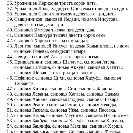
Уроженцев Иерихона триста сорок пять.
Уроженцев Лода, Хадида и Оно семьсот двадцать один.
Уроженцев Сенаи три тысячи девятьсот тридцать.
Священников, сыновей Иедаии, из дома Иисусова,
девятьсот семьдесят три.
Сыновей Иммера тысяча пятьдесят два.
Сыновей Пашхура тысяча двести сорок семь.
Сыновей Харима тысяча семнадцать.
Левитов: сыновей Иисуса, из дома Кадмиилова, из дома
сыновей Годевы, семьдесят четыре.
Певцов: сыновей Асафа сто сорок восемь.
Привратники: сыновья Шаллума, сыновья Атера,
сыновья Талмона, сыновья Аккува, сыновья Хатиты,
сыновья Шовая — сто тридцать восемь.
Нефинеи: сыновья Цихи, сыновья Хасуфы, сыновья
Таббаофа,
сыновья Кироса, сыновья Сии, сыновья Фадона,
сыновья Леваны, сыновья Хагавы, сыновья Салмая,
сыновья Ханана, сыновья Гиддела, сыновья Гахара,
сыновья Реаии, сыновья Рецина, сыновья Некоды,
сыновья Газзама, сыновья Уззы, сыновья Пасеаха,
сыновья Весая, сыновья Меунима, сыновья Нефишсима,
сыновья Бакбука, сыновья Хакуфы, сыновья Хархура,
сыновья Бацлифа, сыновья Мехиды, сыновья Харши,
сыновья Баркоса, сыновья Сисары, сыновья Фамаха,