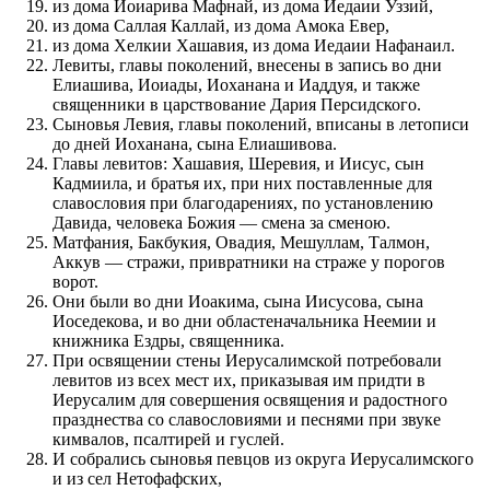
из дома Иоиарива Мафнай, из дома Иедаии Уззий,
из дома Саллая Каллай, из дома Амока Евер,
из дома Хелкии Хашавия, из дома Иедаии Нафанаил.
Левиты, главы поколений, внесены в запись во дни
Елиашива, Иоиады, Иоханана и Иаддуя, и также
священники в царствование Дария Персидского.
Сыновья Левия, главы поколений, вписаны в летописи
до дней Иоханана, сына Елиашивова.
Главы левитов: Хашавия, Шеревия, и Иисус, сын
Кадмиила, и братья их, при них поставленные для
славословия при благодарениях, по установлению
Давида, человека Божия — смена за сменою.
Матфания, Бакбукия, Овадия, Мешуллам, Талмон,
Аккув — стражи, привратники на страже у порогов
ворот.
Они были во дни Иоакима, сына Иисусова, сына
Иоседекова, и во дни областеначальника Неемии и
книжника Ездры, священника.
При освящении стены Иерусалимской потребовали
левитов из всех мест их, приказывая им придти в
Иерусалим для совершения освящения и радостного
празднества со славословиями и песнями при звуке
кимвалов, псалтирей и гуслей.
И собрались сыновья певцов из округа Иерусалимского
и из сел Нетофафских,