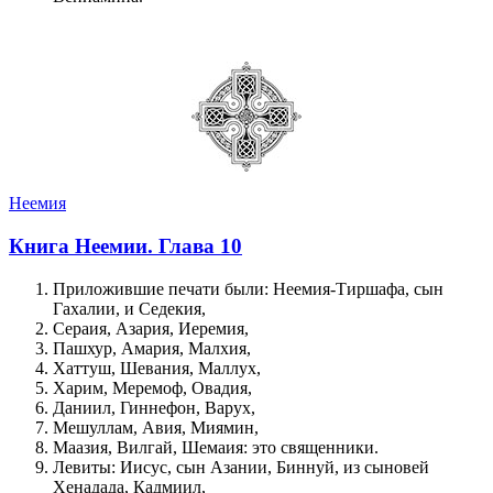
Неемия
Книга Неемии. Глава 10
Приложившие печати были: Неемия-Тиршафа, сын
Гахалии, и Седекия,
Сераия, Азария, Иеремия,
Пашхур, Амария, Малхия,
Хаттуш, Шевания, Маллух,
Харим, Меремоф, Овадия,
Даниил, Гиннефон, Варух,
Мешуллам, Авия, Миямин,
Маазия, Вилгай, Шемаия: это священники.
Левиты: Иисус, сын Азании, Биннуй, из сыновей
Хенадада, Кадмиил,