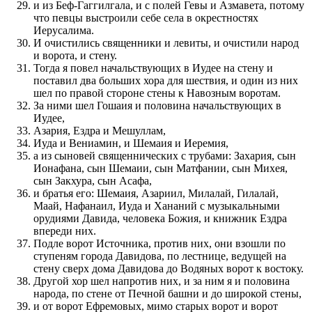
и из Беф-Гаггилгала, и с полей Гевы и Азмавета, потому
что певцы выстроили себе села в окрестностях
Иерусалима.
И очистились священники и левиты, и очистили народ
и ворота, и стену.
Тогда я повел начальствующих в Иудее на стену и
поставил два больших хора для шествия, и один из них
шел по правой стороне стены к Навозным воротам.
За ними шел Гошаия и половина начальствующих в
Иудее,
Азария, Ездра и Мешуллам,
Иуда и Вениамин, и Шемаия и Иеремия,
а из сыновей священнических с трубами: Захария, сын
Ионафана, сын Шемаии, сын Матфании, сын Михея,
сын Закхура, сын Асафа,
и братья его: Шемаия, Азариил, Милалай, Гилалай,
Маай, Нафанаил, Иуда и Хананий с музыкальными
орудиями Давида, человека Божия, и книжник Ездра
впереди них.
Подле ворот Источника, против них, они взошли по
ступеням города Давидова, по лестнице, ведущей на
стену сверх дома Давидова до Водяных ворот к востоку.
Другой хор шел напротив них, и за ним я и половина
народа, по стене от Печной башни и до широкой стены,
и от ворот Ефремовых, мимо старых ворот и ворот