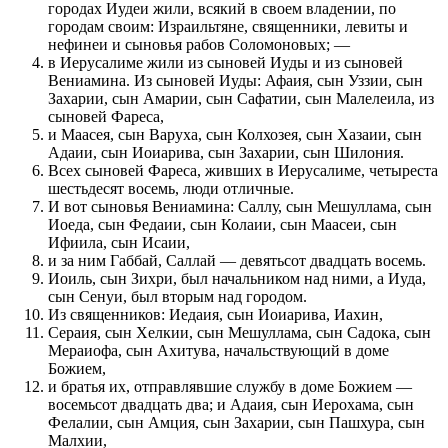
городах Иудеи жили, всякий в своем владении, по
городам своим: Израильтяне, священники, левиты и
нефинеи и сыновья рабов Соломоновых; —
в Иерусалиме жили из сыновей Иуды и из сыновей
Вениамина. Из сыновей Иуды: Афаия, сын Уззии, сын
Захарии, сын Амарии, сын Сафатии, сын Малелеила, из
сыновей Фареса,
и Маасея, сын Варуха, сын Колхозея, сын Хазаии, сын
Адаии, сын Иоиарива, сын Захарии, сын Шилония.
Всех сыновей Фареса, живших в Иерусалиме, четыреста
шестьдесят восемь, люди отличные.
И вот сыновья Вениамина: Саллу, сын Мешуллама, сын
Иоеда, сын Федаии, сын Колаии, сын Маасеи, сын
Ифиила, сын Исаии,
и за ним Габбай, Саллай — девятьсот двадцать восемь.
Иоиль, сын Зихри, был начальником над ними, а Иуда,
сын Сенуи, был вторым над городом.
Из священников: Иедаия, сын Иоиарива, Иахин,
Сераия, сын Хелкии, сын Мешуллама, сын Садока, сын
Мераиофа, сын Ахитува, начальствующий в доме
Божием,
и братья их, отправлявшие службу в доме Божием —
восемьсот двадцать два; и Адаия, сын Иерохама, сын
Фелалии, сын Амция, сын Захарии, сын Пашхура, сын
Малхии,