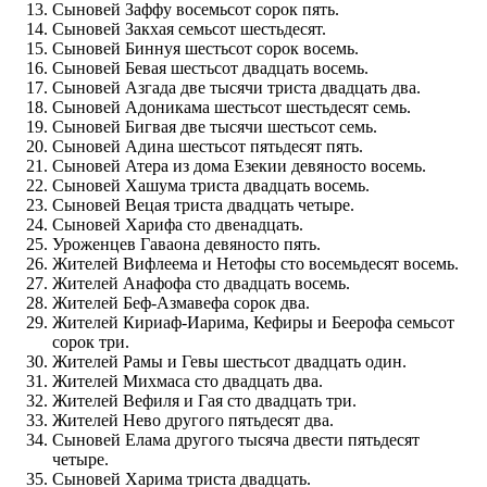
Сыновей Заффу восемьсот сорок пять.
Сыновей Закхая семьсот шестьдесят.
Сыновей Биннуя шестьсот сорок восемь.
Сыновей Бевая шестьсот двадцать восемь.
Сыновей Азгада две тысячи триста двадцать два.
Сыновей Адоникама шестьсот шестьдесят семь.
Сыновей Бигвая две тысячи шестьсот семь.
Сыновей Адина шестьсот пятьдесят пять.
Сыновей Атера из дома Езекии девяносто восемь.
Сыновей Хашума триста двадцать восемь.
Сыновей Вецая триста двадцать четыре.
Сыновей Харифа сто двенадцать.
Уроженцев Гаваона девяносто пять.
Жителей Вифлеема и Нетофы сто восемьдесят восемь.
Жителей Анафофа сто двадцать восемь.
Жителей Беф-Азмавефа сорок два.
Жителей Кириаф-Иарима, Кефиры и Беерофа семьсот
сорок три.
Жителей Рамы и Гевы шестьсот двадцать один.
Жителей Михмаса сто двадцать два.
Жителей Вефиля и Гая сто двадцать три.
Жителей Нево другого пятьдесят два.
Сыновей Елама другого тысяча двести пятьдесят
четыре.
Сыновей Харима триста двадцать.