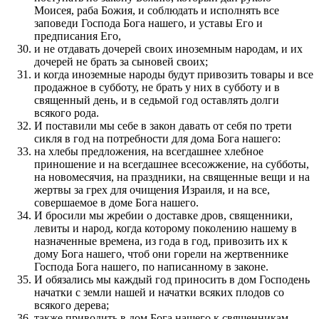
Моисея, раба Божия, и соблюдать и исполнять все
заповеди Господа Бога нашего, и уставы Его и
предписания Его,
и не отдавать дочерей своих иноземным народам, и их
дочерей не брать за сыновей своих;
и когда иноземные народы будут привозить товары и все
продажное в субботу, не брать у них в субботу и в
священный день, и в седьмой год оставлять долги
всякого рода.
И поставили мы себе в закон давать от себя по трети
сикля в год на потребности для дома Бога нашего:
на хлебы предложения, на всегдашнее хлебное
приношение и на всегдашнее всесожжение, на субботы,
на новомесячия, на праздники, на священные вещи и на
жертвы за грех для очищения Израиля, и на все,
совершаемое в доме Бога нашего.
И бросили мы жребии о доставке дров, священники,
левиты и народ, когда которому поколению нашему в
назначенные времена, из года в год, привозить их к
дому Бога нашего, чтоб они горели на жертвеннике
Господа Бога нашего, по написанному в законе.
И обязались мы каждый год приносить в дом Господень
начатки с земли нашей и начатки всяких плодов со
всякого дерева;
также приводить в дом Бога нашего к священникам,