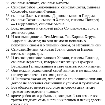
сыновья Нециаха, сыновья Хатифы.
Сыновья рабов Соломоновых: сыновья Сотая, сыновья
Соферефа, сыновья Фериды,
сыновья Иаалы, сыновья Даркона, сыновья Гиддела,
сыновья Сафатии, сыновья Хаттила, сыновья Похереф
— Гаццевайима, сыновья Амона.
Всех нефинеев и сыновей рабов Соломоновых триста
девяносто два.
И вот вышедшие из Тел-Мелаха, Тел-Харши, Херув-
Аддона и Иммера; но они не могли показать о
поколении своем и о племени своем, от Израиля ли они.
Сыновья Делаии, сыновья Товии, сыновья Некоды —
шестьсот сорок два.
И из священников: сыновья Ховаии, сыновья Гаккоца,
сыновья Верзеллия, который взял жену из дочерей
Верзеллия Галаадитянина и стал называться их именем.
Они искали родословной своей записи, и не нашлось, и
потому исключены из священства.
И Тиршафа сказал им, чтоб они не ели великой святыни,
доколе не восстанет священник с уримом и туммимом.
Все общество вместе состояло из сорока двух тысяч
трехсот шестидесяти человек,
кроме рабов их и рабынь их, которых было семь тысяч
триста тридцать семь; и при них певцов и певиц двести
сорок пять.