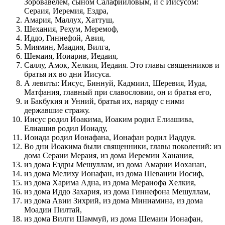
Зоровавелем, сыном Салафииловым, и с Иисусом:
Сераия, Иеремия, Ездра,
Амария, Маллух, Хаттуш,
Шехания, Рехум, Меремоф,
Иддо, Гиннефой, Авия,
Миямин, Маадия, Вилга,
Шемаия, Иоиарив, Иедаия,
Саллу, Амок, Хелкия, Иедаия. Это главы священников и
братья их во дни Иисуса.
А левиты: Иисус, Биннуй, Кадмиил, Шеревия, Иуда,
Матфания, главный при славословии, он и братья его,
и Бакбукия и Унний, братья их, наряду с ними
державшие стражу.
Иисус родил Иоакима, Иоаким родил Елиашива,
Елиашив родил Иоиаду,
Иоиада родил Ионафана, Ионафан родил Иаддуя.
Во дни Иоакима были священники, главы поколений: из
дома Сераии Мераия, из дома Иеремии Ханания,
из дома Ездры Мешуллам, из дома Амарии Иоханан,
из дома Мелиху Ионафан, из дома Шевании Иосиф,
из дома Харима Адна, из дома Мераиофа Хелкия,
из дома Иддо Захария, из дома Гиннефона Мешуллам,
из дома Авии Зихрий, из дома Миниамина, из дома
Моадии Пилтай,
из дома Вилги Шаммуй, из дома Шемаии Ионафан,