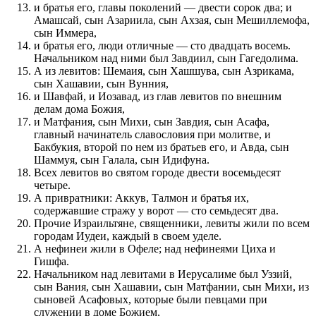
и братья его, главы поколений — двести сорок два; и
Амашсай, сын Азариила, сын Ахзая, сын Мешиллемофа,
сын Иммера,
и братья его, люди отличные — сто двадцать восемь.
Начальником над ними был Завдиил, сын Гагедолима.
А из левитов: Шемаия, сын Хашшува, сын Азрикама,
сын Хашавии, сын Вунния,
и Шавфай, и Иозавад, из глав левитов по внешним
делам дома Божия,
и Матфания, сын Михи, сын Завдия, сын Асафа,
главный начинатель славословия при молитве, и
Бакбукия, второй по нем из братьев его, и Авда, сын
Шаммуя, сын Галала, сын Идифуна.
Всех левитов во святом городе двести восемьдесят
четыре.
А привратники: Аккув, Талмон и братья их,
содержавшие стражу у ворот — сто семьдесят два.
Прочие Израильтяне, священники, левиты жили по всем
городам Иудеи, каждый в своем уделе.
А нефинеи жили в Офеле; над нефинеями Циха и
Гишфа.
Начальником над левитами в Иерусалиме был Уззий,
сын Вания, сын Хашавии, сын Матфании, сын Михи, из
сыновей Асафовых, которые были певцами при
служении в доме Божием,