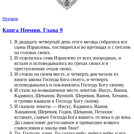
Неемия
Книга Неемии. Глава 9
В двадцать четвертый день этого месяца собрались все
сыны Израилевы, постящиеся и во вретищах и с пеплом
на головах своих.
И отделилось семя Израилево от всех инородных, и
встали и исповедывались во грехах своих и в
преступлениях отцов своих.
И стояли на своем месте, и четверть дня читали из
книги закона Господа Бога своего, и четверть
исповедывались и поклонялись Господу Богу своему.
И стали на возвышенное место левитов: Иисус, Вания,
Кадмиил, Шевания, Вунний, Шеревия, Вания, Хенани,
и громко взывали к Господу Богу своему.
И сказали левиты — Иисус, Кадмиил, Вания,
Хашавния, Шеревия, Годия, Шевания, Петахия:
встаньте, славьте Господа Бога вашего, от века и до века.
Да славословят достославное и превысшее всякого
славословия и хвалы имя Твое!
Ты, Господи, един, Ты создал небо, небеса небес и все