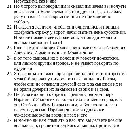
Иерусалима раз и два.
Но я строго выговорил им и сказал им: зачем вы ночуете
возле стены? Если сделаете это в другой раз, я наложу
руку на вас. С того времени они не приходили в
субботу.
И сказал я левитам, чтобы они очистились и пришли
содержать стражу у ворот, дабы святить день субботний.
И за сие помяни меня, Боже мой, и пощади меня по
великой милости Твоей!
Еще в те дни я видел Иудеев, которые взяли себе жен из
Азотянок, Аммонитянок и Моавитянок;
и от того сыновья их в половину говорят по-азотски,
или языком других народов, и не умеют говорить по-
иудейски.
Я сделал за это выговор и проклинал их, и некоторых из
мужей бил, рвал у них волоса и заклинал их Богом,
чтобы они не отдавали дочерей своих за сыновей их и
не брали дочерей их за сыновей своих и за себя.
Не из-за них ли, говорил я, грешил Соломон, царь
Израилев? У многих народов не было такого царя, как
он. Он был любим Богом своим, и Бог поставил его
царем над всеми Израильтянами; и однако же
чужеземные жены ввели в грех и его.
И можно ли нам слышать о вас, что вы делаете все сие
великое зло, грешите пред Богом нашим, принимая в