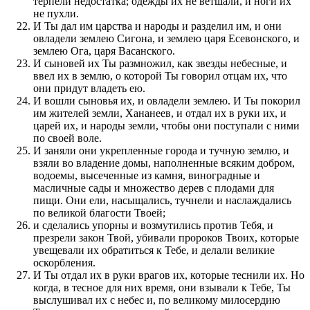
терпели недостатка; одежды их не ветшали, и ноги их
не пухли.
И Ты дал им царства и народы и разделил им, и они
овладели землею Сигона, и землею царя Есевонского, и
землею Ога, царя Васанского.
И сыновей их Ты размножил, как звезды небесные, и
ввел их в землю, о которой Ты говорил отцам их, что
они придут владеть ею.
И вошли сыновья их, и овладели землею. И Ты покорил
им жителей земли, Хананеев, и отдал их в руки их, и
царей их, и народы земли, чтобы они поступали с ними
по своей воле.
И заняли они укрепленные города и тучную землю, и
взяли во владение домы, наполненные всяким добром,
водоемы, высеченные из камня, виноградные и
масличные сады и множество дерев с плодами для
пищи. Они ели, насыщались, тучнели и наслаждались
по великой благости Твоей;
и сделались упорны и возмутились против Тебя, и
презрели закон Твой, убивали пророков Твоих, которые
увещевали их обратиться к Тебе, и делали великие
оскорбления.
И Ты отдал их в руки врагов их, которые теснили их. Но
когда, в тесное для них время, они взывали к Тебе, Ты
выслушивал их с небес и, по великому милосердию