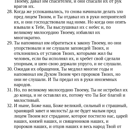
Твоему, давал им спасителей, и они спасали их от рук
врагов их.
Когда же успокаивались, то снова начинали делать зло
пред лицем Твоим, и Ты отдавал их в руки неприятелей
их, и они господствовали над ними. Но когда они опять
взывали к Тебе, Ты выслушивал их с небес и, по
великому милосердию Твоему, избавлял их
многократно.
Ты напоминал им обратиться к закону Твоему, но они
упорствовали и не слушали заповедей Твоих, и
отклонялись от уставов Твоих, которыми жил бы
человек, если бы исполнял их, и хребет свой сделали
упорным, и шею свою держали упруго, и не слушали.
Ожидая их обращения, Ты медлил многие годы и
напоминал им Духом Твоим чрез пророков Твоих, но
они не слушали. И Ты предал их в руки иноземных
народов.
Но, по великому милосердию Твоему, Ты не истребил их
до конца, и не оставлял их, потому что Ты Бог благий и
милостивый.
И ныне, Боже наш, Боже великий, сильный и страшный,
хранящий завет и милость! да не будет малым пред
лицем Твоим все страдание, которое постигло нас, царей
наших, князей наших, и священников наших, и
пророков наших, и отцов наших и весь народ Твой от