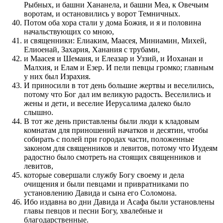
Рыбных, и башни Хананела, и башни Меа, к Овечьим
воротам, и остановились у ворот Темничных.
Потом оба хора стали у дома Божия, и я и половина
начальствующих со мною,
и священники: Елиаким, Маасея, Миниамин, Михей,
Елиоенай, Захария, Ханания с трубами,
и Маасея и Шемаия, и Елеазар и Уззий, и Иоханан и
Малхия, и Елам и Езер. И пели певцы громко; главным
у них был Израхия.
И приносили в тот день большие жертвы и веселились,
потому что Бог дал им великую радость. Веселились и
жены и дети, и веселие Иерусалима далеко было
слышно.
В тот же день приставлены были люди к кладовым
комнатам для приношений начатков и десятин, чтобы
собирать с полей при городах части, положенные
законом для священников и левитов, потому что Иудеям
радостно было смотреть на стоящих священников и
левитов,
которые совершали службу Богу своему и дела
очищения и были певцами и привратниками по
установлению Давида и сына его Соломона.
Ибо издавна во дни Давида и Асафа были установлены
главы певцов и песни Богу, хвалебные и
благодарственные.