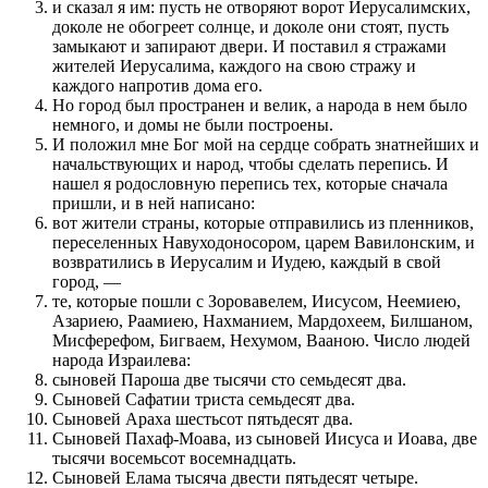
и сказал я им: пусть не отворяют ворот Иерусалимских,
доколе не обогреет солнце, и доколе они стоят, пусть
замыкают и запирают двери. И поставил я стражами
жителей Иерусалима, каждого на свою стражу и
каждого напротив дома его.
Но город был пространен и велик, а народа в нем было
немного, и домы не были построены.
И положил мне Бог мой на сердце собрать знатнейших и
начальствующих и народ, чтобы сделать перепись. И
нашел я родословную перепись тех, которые сначала
пришли, и в ней написано:
вот жители страны, которые отправились из пленников,
переселенных Навуходоносором, царем Вавилонским, и
возвратились в Иерусалим и Иудею, каждый в свой
город, —
те, которые пошли с Зоровавелем, Иисусом, Неемиею,
Азариею, Раамиею, Нахманием, Мардохеем, Билшаном,
Мисферефом, Бигваем, Нехумом, Вааною. Число людей
народа Израилева:
сыновей Пароша две тысячи сто семьдесят два.
Сыновей Сафатии триста семьдесят два.
Сыновей Араха шестьсот пятьдесят два.
Сыновей Пахаф-Моава, из сыновей Иисуса и Иоава, две
тысячи восемьсот восемнадцать.
Сыновей Елама тысяча двести пятьдесят четыре.