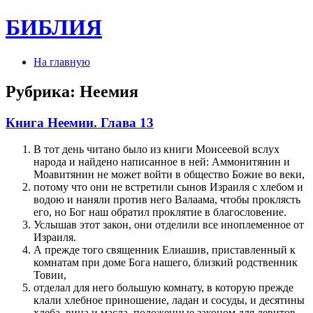
БИБЛИЯ
На главную
Рубрика:
Неемия
Книга Неемии. Глава 13
В тот день читано было из книги Моисеевой вслух
народа и найдено написанное в ней: Аммонитянин и
Моавитянин не может войти в общество Божие во веки,
потому что они не встретили сынов Израиля с хлебом и
водою и наняли против него Валаама, чтобы проклясть
его, но Бог наш обратил проклятие в благословение.
Услышав этот закон, они отделили все иноплеменное от
Израиля.
А прежде того священник Елиашив, приставленный к
комнатам при доме Бога нашего, близкий родственник
Товии,
отделал для него большую комнату, в которую прежде
клали хлебное приношение, ладан и сосуды, и десятины
хлеба, вина и масла, положенные законом для левитов,