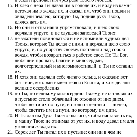
И хлеб с неба Ты давал им в голоде их, и воду из камня
источал им в жажде их, и сказал им, чтоб они пошли и
овладели землею, которую Ты, подняв руку Твою,
клялся дать им.
Но они и отцы наши упрямствовали, и шею свою
держали упруго, и не слушали заповедей Твоих;
не захотели повиноваться и не вспомнили чудных дел
Твоих, которые Ты делал с ними, и держали шею свою
упруго, и, по упорству своему, поставили над собою
вождя, чтобы возвратиться в рабство свое. Но Ты Бог,
любящий прощать, благий и милосердый,
долготерпеливый и многомилостивый, и Ты не оставил
их.
И хотя они сделали себе литаго тельца, и сказали: вот
бог твой, который вывел тебя из Египта, и хотя делали
великие оскорбления,
но Ты, по великому милосердию Твоему, не оставлял их
в пустыне; столп облачный не отходил от них днем,
чтобы вести их по пути, и столп огненный — ночью,
чтобы светить им на пути, по которому им идти.
И Ты дал им Духа Твоего благого, чтобы наставлять их,
и манну Твою не отнимал от уст их, и воду давал им для
утоления жажды их.
Сорок лет Ты питал их в пустыне; они ни в чем не