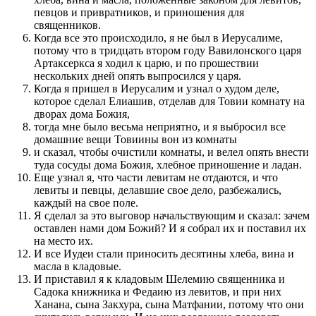
певцов и привратников, и приношения для
священников.
Когда все это происходило, я не был в Иерусалиме,
потому что в тридцать втором году Вавилонского царя
Артаксеркса я ходил к царю, и по прошествии
нескольких дней опять выпросился у царя.
Когда я пришел в Иерусалим и узнал о худом деле,
которое сделал Елиашив, отделав для Товии комнату на
дворах дома Божия,
тогда мне было весьма неприятно, и я выбросил все
домашние вещи Товиины вон из комнаты
и сказал, чтобы очистили комнаты, и велел опять внести
туда сосуды дома Божия, хлебное приношение и ладан.
Еще узнал я, что части левитам не отдаются, и что
левиты и певцы, делавшие свое дело, разбежались,
каждый на свое поле.
Я сделал за это выговор начальствующим и сказал: зачем
оставлен нами дом Божий? И я собрал их и поставил их
на место их.
И все Иудеи стали приносить десятины хлеба, вина и
масла в кладовые.
И приставил я к кладовым Шелемию священника и
Садока книжника и Федаию из левитов, и при них
Ханана, сына Закхура, сына Матфании, потому что они