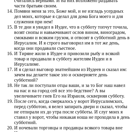
считались верными. И на них возложено раздавать
части братьям своим.
Помяни меня за это, Боже мой, и не изгладь усердных
дел моих, которые я сделал для дома Бога моего и для
служения при нем!
В те дни я увидел в Иудее, что в субботу топчут точила,
возят снопы и навьючивают ослов вином, виноградом,
смоквами и всяким грузом, и отвозят в субботний день в
Иерусалим. И я строго выговорил им в тот же день,
когда они продавали съестное.
И Тиряне жили в Иудее и привозили рыбу и всякий
товар и продавали в субботу жителям Иудеи и в
Иерусалиме.
И я сделал выговор знатнейшим из Иудеев и сказал им:
зачем вы делаете такое зло и оскверняете день
субботний?
Не так ли поступали отцы ваши, и за то Бог наш навел
на нас и на город сей все это бедствие? А вы
увеличиваете гнев Его на Израиля, оскверняя субботу.
После сего, когда смеркалось у ворот Иерусалимских,
перед субботою, я велел запирать двери и сказал, чтобы
не отпирали их до утра после субботы. И слуг моих я
ставил у ворот, чтобы никакая ноша не проходила в день
субботний.
И ночевали торговцы и продавцы всякого товара вне