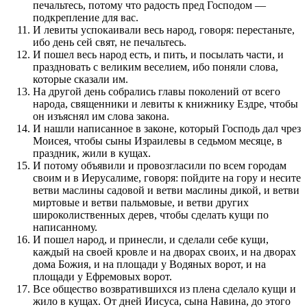
печальтесь, потому что радость пред Господом —
подкрепление для вас.
И левиты успокаивали весь народ, говоря: перестаньте,
ибо день сей свят, не печальтесь.
И пошел весь народ есть, и пить, и посылать части, и
праздновать с великим веселием, ибо поняли слова,
которые сказали им.
На другой день собрались главы поколений от всего
народа, священники и левиты к книжнику Ездре, чтобы
он изъяснял им слова закона.
И нашли написанное в законе, который Господь дал чрез
Моисея, чтобы сыны Израилевы в седьмом месяце, в
праздник, жили в кущах.
И потому объявили и провозгласили по всем городам
своим и в Иерусалиме, говоря: пойдите на гору и несите
ветви маслины садовой и ветви маслины дикой, и ветви
миртовые и ветви пальмовые, и ветви других
широколиственных дерев, чтобы сделать кущи по
написанному.
И пошел народ, и принесли, и сделали себе кущи,
каждый на своей кровле и на дворах своих, и на дворах
дома Божия, и на площади у Водяных ворот, и на
площади у Ефремовых ворот.
Все общество возвратившихся из плена сделало кущи и
жило в кущах. От дней Иисуса, сына Навина, до этого