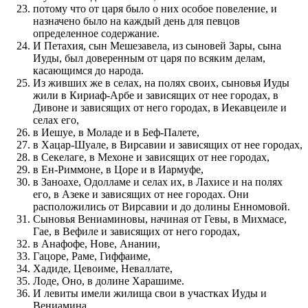
потому что от царя было о них особое повеление, и
назначено было на каждый день для певцов
определенное содержание.
И Петахия, сын Мешезавела, из сыновей Зары, сына
Иуды, был доверенным от царя по всяким делам,
касающимся до народа.
Из живших же в селах, на полях своих, сыновья Иуды
жили в Кириаф-Арбе и зависящих от нее городах, в
Дивоне и зависящих от него городах, в Иекавцеиле и
селах его,
в Иешуе, в Моладе и в Беф-Палете,
в Хацар-Шуале, в Вирсавии и зависящих от нее городах,
в Секелаге, в Мехоне и зависящих от нее городах,
в Ен-Риммоне, в Цоре и в Иармуфе,
в Заноахе, Одолламе и селах их, в Лахисе и на полях
его, в Азеке и зависящих от нее городах. Они
расположились от Вирсавии и до долины Енномовой.
Сыновья Вениаминовы, начиная от Гевы, в Михмасе,
Гае, в Вефиле и зависящих от него городах,
в Анафофе, Нове, Анании,
Гацоре, Раме, Гиффаиме,
Хадиде, Цевоиме, Неваллате,
Лоде, Оно, в долине Харашиме.
И левиты имели жилища свои в участках Иуды и
Вениамина.