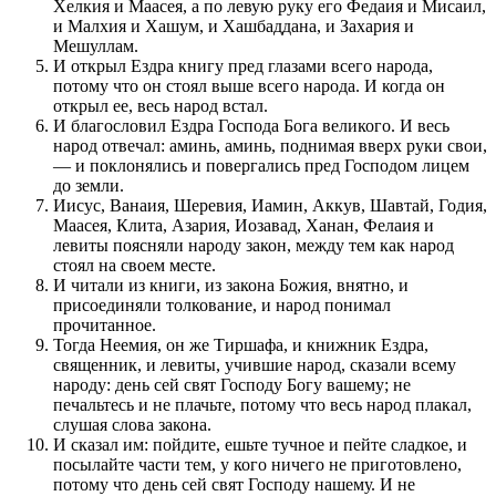
Хелкия и Маасея, а по левую руку его Федаия и Мисаил,
и Малхия и Хашум, и Хашбаддана, и Захария и
Мешуллам.
И открыл Ездра книгу пред глазами всего народа,
потому что он стоял выше всего народа. И когда он
открыл ее, весь народ встал.
И благословил Ездра Господа Бога великого. И весь
народ отвечал: аминь, аминь, поднимая вверх руки свои,
— и поклонялись и повергались пред Господом лицем
до земли.
Иисус, Ванаия, Шеревия, Иамин, Аккув, Шавтай, Годия,
Маасея, Клита, Азария, Иозавад, Ханан, Фелаия и
левиты поясняли народу закон, между тем как народ
стоял на своем месте.
И читали из книги, из закона Божия, внятно, и
присоединяли толкование, и народ понимал
прочитанное.
Тогда Неемия, он же Тиршафа, и книжник Ездра,
священник, и левиты, учившие народ, сказали всему
народу: день сей свят Господу Богу вашему; не
печальтесь и не плачьте, потому что весь народ плакал,
слушая слова закона.
И сказал им: пойдите, ешьте тучное и пейте сладкое, и
посылайте части тем, у кого ничего не приготовлено,
потому что день сей свят Господу нашему. И не