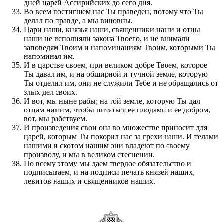
дней царей Ассирийских до сего дня.
Во всем постигшем нас Ты праведен, потому что Ты
делал по правде, а мы виновны.
Цари наши, князья наши, священники наши и отцы
наши не исполняли закона Твоего, и не внимали
заповедям Твоим и напоминаниям Твоим, которыми Ты
напоминал им.
И в царстве своем, при великом добре Твоем, которое
Ты давал им, и на обширной и тучной земле, которую
Ты отделил им, они не служили Тебе и не обращались от
злых дел своих.
И вот, мы ныне рабы; на той земле, которую Ты дал
отцам нашим, чтобы питаться ее плодами и ее добром,
вот, мы рабствуем.
И произведения свои она во множестве приносит для
царей, которым Ты покорил нас за грехи наши. И телами
нашими и скотом нашим они владеют по своему
произволу, и мы в великом стеснении.
По всему этому мы даем твердое обязательство и
подписываем, и на подписи печать князей наших,
левитов наших и священников наших.