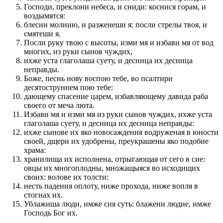
Господи, преклони небеса, и сниди: коснися горам, и
воздымятся:
блесни молнию, и разженеши я: посли стрелы твоя, и
смятеши я.
Посли руку твою с высоты, изми мя и избави мя от вод
многих, из руки сынов чуждих,
ихже уста глаголаша суету, и десница их десница
неправды.
Боже, песнь нову воспою тебе, во псалтири
десятоструннем пою тебе:
дающему спасение царем, избавляющему давида раба
своего от меча люта.
Избави мя и изми мя из руки сынов чуждих, ихже уста
глаголаша суету, и десница их десница неправды:
ихже сынове их яко новосаждения водруженая в юности
своей, дщери их удобрены, преукрашены яко подобие
храма:
хранилища их исполнена, отрыгающая от сего в сие:
овцы их многоплодны, множащыяся во исходищих
своих: волове их толсти:
несть падения оплоту, ниже прохода, ниже вопля в
стогнах их.
Ублажиша люди, имже сия суть: блажени людие, имже
Господь Бог их.