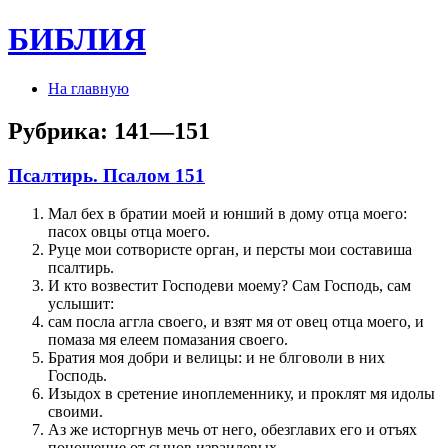
БИБЛИЯ
На главную
Рубрика:
141—151
Псалтирь. Псалом 151
Мал бех в братии моей и юнший в дому отца моего:
пасох овцы отца моего.
Руце мои сотвористе орган, и персты мои составиша
псалтирь.
И кто возвестит Господеви моему? Сам Господь, сам
услышит:
сам посла аггла своего, и взят мя от овец отца моего, и
помаза мя елеем помазания своего.
Братия моя добри и велицы: и не блговоли в них
Господь.
Изыдох в сретение иноплеменнику, и проклят мя идолы
своими.
Аз же исторгнув мечь от него, обезглавих его и отъях
поношение от сынов израилевых.