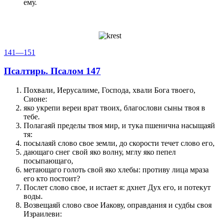
ему.
141—151
Псалтирь. Псалом 147
Похвали, Иерусалиме, Господа, хвали Бога твоего,
Сионе:
яко укрепи вереи врат твоих, благослови сыны твоя в
тебе.
Полагаяй пределы твоя мир, и тука пшенична насыщаяй
тя:
посылаяй слово свое земли, до скорости течет слово его,
дающаго снег свой яко волну, мглу яко пепел
посыпающаго,
метающаго голоть свой яко хлебы: противу лица мраза
его кто постоит?
Послет слово свое, и истает я: дхнет Дух его, и потекут
воды.
Возвещаяй слово свое Иакову, оправдания и судбы своя
Израилеви: