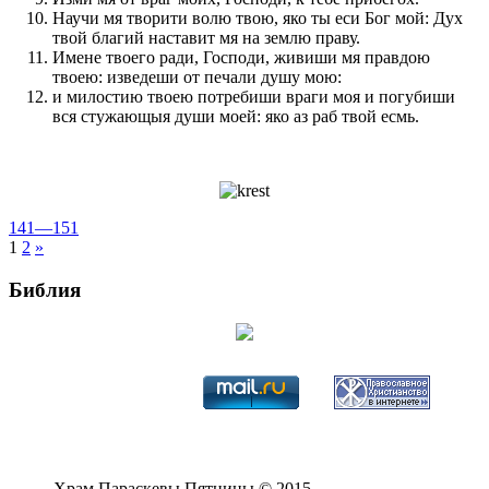
Научи мя творити волю твою, яко ты еси Бог мой: Дух
твой благий наставит мя на землю праву.
Имене твоего ради, Господи, живиши мя правдою
твоею: изведеши от печали душу мою:
и милостию твоею потребиши враги моя и погубиши
вся стужающыя души моей: яко аз раб твой есмь.
141—151
1
2
»
Библия
Храм Параскевы Пятницы © 2015 -