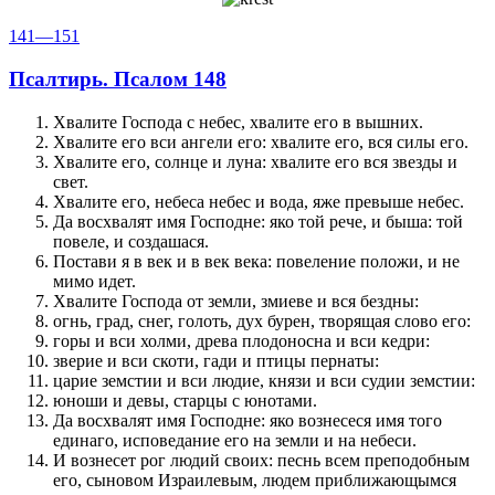
141—151
Псалтирь. Псалом 148
Хвалите Господа с небес, хвалите его в вышних.
Хвалите его вси ангели его: хвалите его, вся силы его.
Хвалите его, солнце и луна: хвалите его вся звезды и
свет.
Хвалите его, небеса небес и вода, яже превыше небес.
Да восхвалят имя Господне: яко той рече, и быша: той
повеле, и создашася.
Постави я в век и в век века: повеление положи, и не
мимо идет.
Хвалите Господа от земли, змиеве и вся бездны:
огнь, град, снег, голоть, дух бурен, творящая слово его:
горы и вси холми, древа плодоносна и вси кедри:
зверие и вси скоти, гади и птицы пернаты:
царие земстии и вси людие, князи и вси судии земстии:
юноши и девы, старцы с юнотами.
Да восхвалят имя Господне: яко вознесеся имя того
единаго, исповедание его на земли и на небеси.
И вознесет рог людий своих: песнь всем преподобным
его, сыновом Израилевым, людем приближающымся