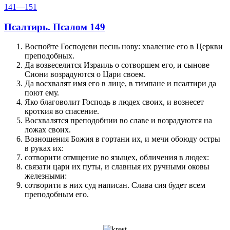
141—151
Псалтирь. Псалом 149
Воспойте Господеви песнь нову: хваление его в Церкви
преподобных.
Да возвеселится Израиль о сотворшем его, и сынове
Сиони возрадуются о Цари своем.
Да восхвалят имя его в лице, в тимпане и псалтири да
поют ему.
Яко благоволит Господь в людех своих, и вознесет
кроткия во спасение.
Восхвалятся преподобнии во славе и возрадуются на
ложах своих.
Возношения Божия в гортани их, и мечи обоюду остры
в руках их:
сотворити отмщение во языцех, обличения в людех:
связати цари их путы, и славныя их ручными оковы
железными:
сотворити в них суд написан. Слава сия будет всем
преподобным его.