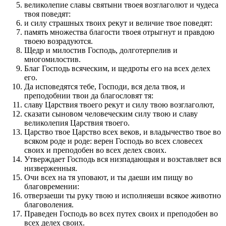
великолепие славы святыни твоея возглаголют и чудеса
твоя поведят:
и силу страшных твоих рекут и величие твое поведят:
память множества благости твоея отрыгнут и правдою
твоею возрадуются.
Щедр и милостив Господь, долготерпелив и
многомилостив.
Благ Господь всяческим, и щедроты его на всех делех
его.
Да исповедятся тебе, Господи, вся дела твоя, и
преподобнии твои да благословят тя:
славу Царствия твоего рекут и силу твою возглаголют,
сказати сыновом человеческим силу твою и славу
великолепия Царствия твоего.
Царство твое Царство всех веков, и владычество твое во
всяком роде и роде: верен Господь во всех словесех
своих и преподобен во всех делех своих.
Утверждает Господь вся низпадающыя и возставляет вся
низверженныя.
Очи всех на тя уповают, и ты даеши им пищу во
благовремении:
отверзаеши ты руку твою и исполняеши всякое животно
благоволения.
Праведен Господь во всех путех своих и преподобен во
всех делех своих.