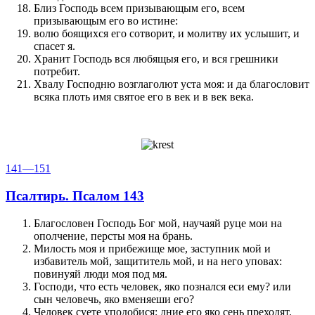
Близ Господь всем призывающым его, всем
призывающым его во истине:
волю боящихся его сотворит, и молитву их услышит, и
спасет я.
Хранит Господь вся любящыя его, и вся грешники
потребит.
Хвалу Господню возглаголют уста моя: и да благословит
всяка плоть имя святое его в век и в век века.
141—151
Псалтирь. Псалом 143
Благословен Господь Бог мой, научаяй руце мои на
ополчение, персты моя на брань.
Милость моя и прибежище мое, заступник мой и
избавитель мой, защититель мой, и на него уповах:
повинуяй люди моя под мя.
Господи, что есть человек, яко познался еси ему? или
сын человечь, яко вменяеши его?
Человек суете уподобися: дние его яко сень преходят.