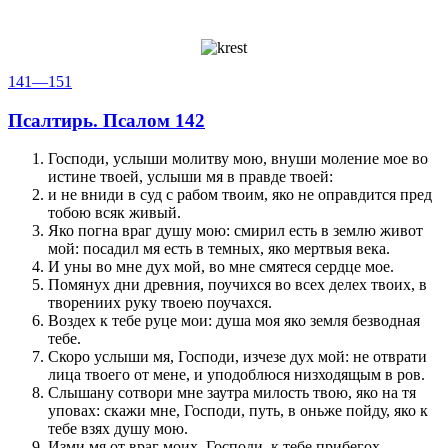
141—151
Псалтирь. Псалом 142
Господи, услыши молитву мою, внуши моление мое во
истине твоей, услыши мя в правде твоей:
и не вниди в суд с рабом твоим, яко не оправдится пред
тобою всяк живый.
Яко погна враг душу мою: смирил есть в землю живот
мой: посадил мя есть в темных, яко мертвыя века.
И уны во мне дух мой, во мне смятеся сердце мое.
Помянух дни древния, поучихся во всех делех твоих, в
творениих руку твоею поучахся.
Воздех к тебе руце мои: душа моя яко земля безводная
тебе.
Скоро услыши мя, Господи, изчезе дух мой: не отврати
лица твоего от мене, и уподоблюся низходящым в ров.
Слышану сотвори мне заутра милость твою, яко на тя
уповах: скажи мне, Господи, путь, в оньже пойду, яко к
тебе взях душу мою.
Изми мя от враг моих, Господи, к тебе прибегох.