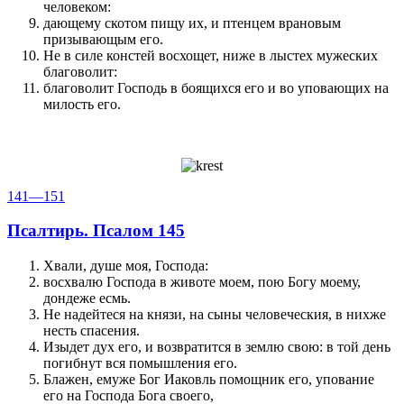
человеком:
дающему скотом пищу их, и птенцем врановым
призывающым его.
Не в силе констей восхощет, ниже в лыстех мужеских
благоволит:
благоволит Господь в боящихся его и во уповающих на
милость его.
141—151
Псалтирь. Псалом 145
Хвали, душе моя, Господа:
восхвалю Господа в животе моем, пою Богу моему,
дондеже есмь.
Не надейтеся на князи, на сыны человеческия, в нихже
несть спасения.
Изыдет дух его, и возвратится в землю свою: в той день
погибнут вся помышления его.
Блажен, емуже Бог Иаковль помощник его, упование
его на Господа Бога своего,