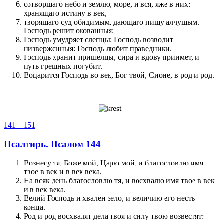
сотворшаго небо и землю, море, и вся, яже в них:
хранящаго истину в век,
творящаго суд обидимым, дающаго пищу алчущым.
Господь решит окованныя:
Господь умудряет слепцы: Господь возводит
низверженныя: Господь любит праведники.
Господь хранит пришелцы, сира и вдову приимет, и
путь грешных погубит.
Воцарится Господь во век, Бог твой, Сионе, в род и род.
141—151
Псалтирь. Псалом 144
Вознесу тя, Боже мой, Царю мой, и благословлю имя
твое в век и в век века.
На всяк день благословлю тя, и восхвалю имя твое в век
и в век века.
Велий Господь и хвален зело, и величию его несть
конца.
Род и род восхвалят дела твоя и силу твою возвестят: