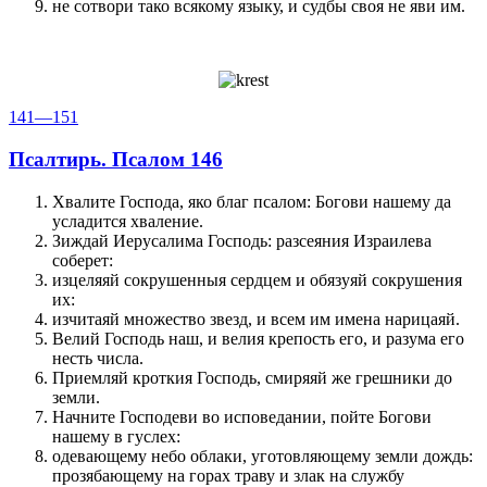
не сотвори тако всякому языку, и судбы своя не яви им.
141—151
Псалтирь. Псалом 146
Хвалите Господа, яко благ псалом: Богови нашему да
усладится хваление.
Зиждай Иерусалима Господь: разсеяния Израилева
соберет:
изцеляяй сокрушенныя сердцем и обязуяй сокрушения
их:
изчитаяй множество звезд, и всем им имена нарицаяй.
Велий Господь наш, и велия крепость его, и разума его
несть числа.
Приемляй кроткия Господь, смиряяй же грешники до
земли.
Начните Господеви во исповедании, пойте Богови
нашему в гуслех:
одевающему небо облаки, уготовляющему земли дождь:
прозябающему на горах траву и злак на службу