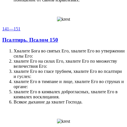
141—151
Псалтирь. Псалом 150
Хвалите Бога во святых Его, хвалите Его во утвержении
силы Его:
хвалите Его на силах Его, хвалите Его по множеству
величествия Его:
хвалите Его во гласе трубнем, хвалите Его во псалтири
и гуслех:
хвалите Его в тимпане и лице, хвалите Его во струнах и
органе:
хвалите Его в кимвалех доброгласных, хвалите Его в
кимвалех восклицания.
Всякое дыхание да хвалит Господа.