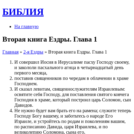
БИБЛИЯ
На главную
Вторая книга Ездры. Глава 1
Главная
»
2-я Ездры
» Вторая книга Ездры. Глава 1
И совершил Иосия в Иерусалиме пасху Го­с­по­ду своему,
и закололи пасхального агнца в четырнадцатый день
первого месяца,
поставив священ­ников по чередам в облаче­нии в храме
Го­с­по­днем.
И сказал левитам, священно­служителям Израилевым:
освятите себя Го­с­по­ду, для по­ставле­ния святого ковчега
Го­с­по­дня в храме, который по­стро­ил царь Соломон, сын
Давидов.
Не нужно будет вам брать его на рамена; служите теперь
Го­с­по­ду Богу вашему, и заботьтесь о народе Его
Израиле, и устройтесь по родам и по­коле­ниям вашим,
по расписанию Давида, царя Израилева, и по
великолепию Соломона, сына его,