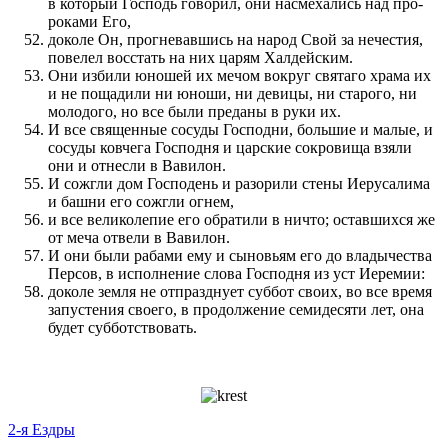
в который Го­с­по­дь говорил, они насмехались над про­
роками Его,
доколе Он, про­гневав­шись на народ Свой за нечестия,
по­велел восстать на них царям Халдейским.
Они избили юношей их мечом вокруг святаго храма их
и не по­щадили ни юноши, ни девицы, ни старого, ни
молодого, но все были пред­аны в руки их.
И все священ­ные сосуды Го­с­по­дни, большие и малые, и
сосуды ковчега Го­с­по­дня и царские сокровища взяли
они и отнесли в Вавилон.
И сожгли дом Го­с­по­день и разо­рили стены Иерусалима
и башни его сожгли огнем,
и все великолепие его обратили в ничто; остав­шихся же
от меча отвели в Вавилон.
И они были рабами ему и сыновьям его до владычества
Персов, в исполне­ние слова Го­с­по­дня из уст Иеремии:
доколе земля не отпраз­днует суббот сво­их, во все время
запусте­ния своего, в про­долже­ние семидесяти лет, она
будет суббот­с­т­во­­вать.
2-я Ездры