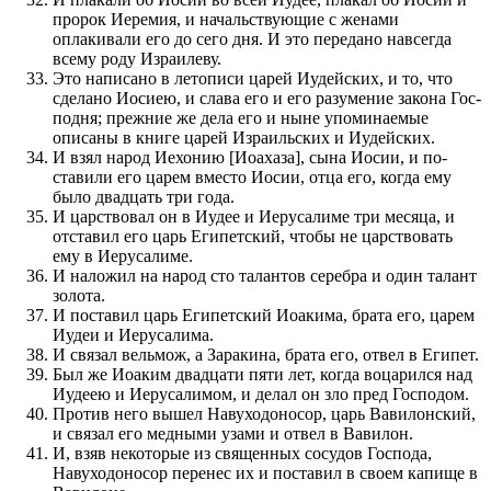
про­рок Иеремия, и началь­ству­ю­щие с женами
оплакивали его до сего дня. И это перед­ано навсегда
всему роду Израилеву.
Это написано в летописи царей Иудейских, и то, что
сделано Иосиею, и слава его и его ра­зу­ме­ние закона Го­с­
по­дня; пре­жние же дела его и ныне упоминаемые
описаны в книге царей Израиль­ских и Иудейских.
И взял народ Иехонию [Иоахаза], сына Иосии, и по­
ставили его царем вместо Иосии, отца его, когда ему
было двадцать три года.
И цар­с­т­во­вал он в Иудее и Иерусалиме три месяца, и
отставил его царь Египетский, чтобы не цар­с­т­во­­вать
ему в Иерусалиме.
И наложил на народ сто талантов серебра и один талант
золота.
И по­ставил царь Египетский Иоакима, брата его, царем
Иудеи и Иерусалима.
И связал вельмож, а Заракина, брата его, отвел в Египет.
Был же Иоаким двадцати пяти лет, когда воцарил­ся над
Иудеею и Иерусалимом, и делал он зло пред Го­с­по­дом.
Против него вышел Навуходоносор, царь Вавилонский,
и связал его медными узами и отвел в Вавилон.
И, взяв некоторые из священ­ных сосудов Го­с­по­да,
Навуходоносор пере­нес их и по­ставил в своем капище в