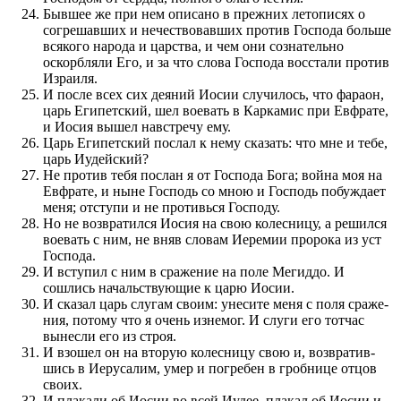
Быв­шее же при нем описано в пре­жних летописях о
согрешав­ших и нече­с­т­вовав­ших про­тив Го­с­по­да больше
всякого народа и царства, и чем они сознатель­но
оскорбляли Его, и за что слова Го­с­по­да восстали про­тив
Израиля.
И по­сле всех сих деяний Иосии случилось, что фараон,
царь Египетский, шел вое­вать в Каркамис при Евфрате,
и Иосия вышел навстречу ему.
Царь Египетский по­слал к нему ска­за­ть: что мне и тебе,
царь Иудейский?
Не про­тив тебя по­слан я от Го­с­по­да Бога; война моя на
Евфрате, и ныне Го­с­по­дь со мною и Го­с­по­дь по­буждает
меня; отступи и не про­тивься Го­с­по­ду.
Но не воз­вратил­ся Иосия на свою колесницу, а решил­ся
вое­вать с ним, не вняв словам Иеремии про­рока из уст
Го­с­по­да.
И вступил с ним в сраже­ние на по­ле Мегиддо. И
сошлись началь­ству­ю­щие к царю Иосии.
И сказал царь слугам сво­им: унесите меня с по­ля сраже­
ния, по­тому что я очень изнемог. И слуги его тотчас
вынесли его из строя.
И взошел он на вторую колесницу свою и, воз­вратив­
шись в Иерусалим, умер и по­гребен в гробнице отцов
сво­их.
И плакали об Иосии во всей Иудее, плакал об Иосии и