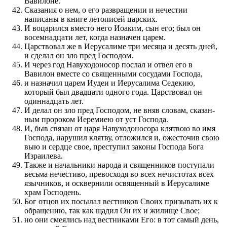
Вавилоне.
Ска­за­ния о нем, о его раз­враще­нии и нечестии
написаны в книге летописей царских.
И воцарил­ся вместо него Иоаким, сын его; был он
восемнадцати лет, когда назначен царем.
Цар­с­т­во­вал же в Иерусалиме три месяца и десять дней,
и сделал он зло пред Го­с­по­дом.
И через год Навуходоносор по­слал и отвел его в
Вавилон вместе со священ­ными сосудами Го­с­по­да,
и назначил царем Иудеи и Иерусалима Седекию,
который был двадцати одного года. Цар­с­т­во­вал он
один­надцать лет.
И делал он зло пред Го­с­по­дом, не вняв словам, ска­за­н­
ным про­роком Иеремиею от уст Го­с­по­да.
И, быв связан от царя Навуходоносора клятвою во имя
Го­с­по­да, нарушил клятву, отложил­ся и, ожесточив свою
выю и сердце свое, пре­ступил законы Го­с­по­да Бога
Израилева.
Также и начальники народа и священ­ников по­ступали
весьма нечестиво, пре­восходя во всех нечистотах всех
язычников, и осквернили освящен­ный в Иерусалиме
храм Го­с­по­день.
Бог отцов их по­сылал вест­ников Сво­их при­зы­вать их к
обраще­нию, так как щадил Он их и жилище Свое;
но они смеялись над вест­никами Его: в тот самый день,