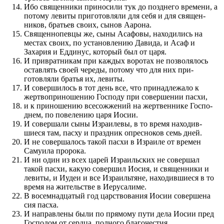
Ибо священ­ники при­носили тук до по­зднего време­ни, а
по­тому левиты при­готовляли для себя и для священ­
ников, братьев сво­их, сынов Аарона.
Священ­нопевцы же, сыны Асафовы, находились на
местах сво­их, по установле­нию Давида, и Асаф и
Захария и Еддинус, который был от царя.
И при­вратникам при каждых воротах не по­зволялось
оставлять своей череды, по­тому что для них при­
готовляли братья их, левиты.
И совершилось в тот день все, что при­надлежало к
жертвоприноше­нию Го­с­по­ду при соверше­нии пасхи,
и к при­ноше­нию всесожже­ний на жертвен­нике Го­с­по­
днем, по повеле­нию царя Иосии.
И совершали сыны Израилевы, в то время находив­
шиеся там, пасху и праз­дник опресноков семь дней.
И не совершалось такой пасхи в Израиле от времен
Самуила про­рока.
И ни один из всех царей Израиль­ских не совершал
такой пасхи, какую совершил Иосия, и священ­ники и
левиты, и Иудеи и все Израильтяне, находив­шиеся в то
время на жи­тель­стве в Иерусалиме.
В восемнадцатый год цар­с­т­во­вания Иосии совершена
сия пасха.
И направлены были по прямому пути дела Иосии пред
Го­с­по­дом от сердца, по­лного благо­честия.