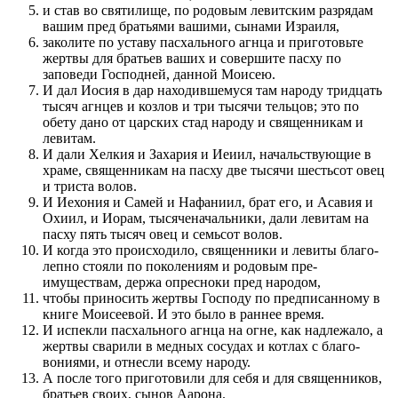
и став во святилище, по родовым левитским раз­рядам
вашим пред братьями вашими, сынами Израиля,
заколите по уставу пасхального агнца и при­готовьте
жертвы для братьев ваших и совершите пасху по
заповеди Го­с­по­дней, дан­ной Мо­исею.
И дал Иосия в дар находив­шемуся там народу тридцать
тысяч агнцев и козлов и три тысячи тельцов; это по
обету дано от царских стад народу и священ­никам и
левитам.
И дали Хелкия и Захария и Иеиил, началь­ству­ю­щие в
храме, священ­никам на пасху две тысячи шестьсот овец
и триста волов.
И Иехония и Самей и Нафаниил, брат его, и Асавия и
Охиил, и Иорам, тысяченачальники, дали левитам на
пасху пять тысяч овец и семьсот волов.
И когда это про­исходило, священ­ники и левиты бла­го­
лепно стояли по поколе­ниям и родовым пре­
имуществам, держа опресноки пред народом,
чтобы при­носить жертвы Го­с­по­ду по предписан­ному в
книге Мо­исеевой. И это было в ран­нее время.
И испекли пасхального агнца на огне, как надлежало, а
жертвы сварили в медных сосудах и котлах с благо­
вониями, и отнесли всему народу.
А по­сле того при­готовили для себя и для священ­ников,
братьев сво­их, сынов Аарона.