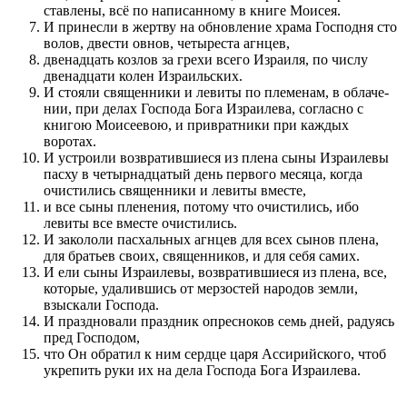
ставлены, всё по написан­ному в книге Мо­исея.
И при­несли в жертву на обновле­ние храма Го­с­по­дня сто
волов, двести овнов, четыреста агнцев,
двенадцать козлов за грехи всего Израиля, по числу
двенадцати колен Израиль­ских.
И стояли священ­ники и левиты по племенам, в облаче­
нии, при делах Го­с­по­да Бога Израилева, согласно с
книгою Мо­исеевою, и при­вратники при каждых
воротах.
И устро­или воз­вратив­шиеся из плена сыны Израилевы
пасху в четырнадцатый день первого месяца, когда
очистились священ­ники и левиты вместе,
и все сыны плене­ния, по­тому что очистились, ибо
левиты все вместе очистились.
И закололи пасхальных агнцев для всех сынов плена,
для братьев сво­их, священ­ников, и для себя самих.
И ели сыны Израилевы, воз­вратив­шиеся из плена, все,
которые, удалив­шись от мерзостей народов земли,
взыскали Го­с­по­да.
И праз­дновали праз­дник опресноков семь дней, радуясь
пред Го­с­по­дом,
что Он обратил к ним сердце царя Ассирийского, чтоб
укрепить руки их на дела Го­с­по­да Бога Израилева.