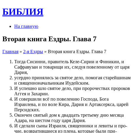
БИБЛИЯ
На главную
Вторая книга Ездры. Глава 7
Главная
»
2-я Ездры
» Вторая книга Ездры. Глава 7
Тогда Сисин­ни, правитель Келе-Сирии и Финикии, и
Сафравузан и товарищи их, следуя по­велен­ному от царя
Дария,
усердно при­нялись за святое дело, по­могая старей­шинам
и священ­ноначальникам Иудейским.
И успешно шло святое дело, при пророчествах про­роков
Аггея и Захарии.
И совершили всё по повеле­нию Го­с­по­да, Бога
Израилева, и по воле Кира, Дария и Артаксеркса, царей
Персидских.
Окончен святый дом к двадцать третьему дню месяца
Адара, на шестом году царя Дария.
И сделали сыны Израиля, священ­ники и левиты и про­
чие, воз­вратив­шиеся из плена, которые были при­