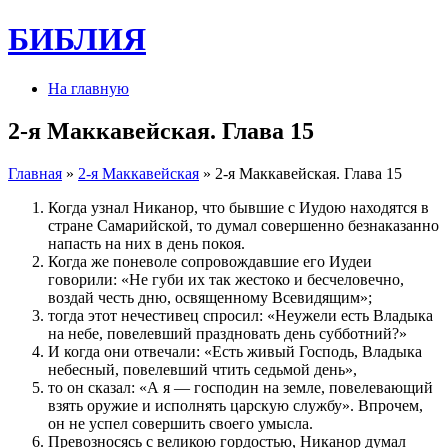
БИБЛИЯ
На главную
2-я Маккавейская. Глава 15
Главная
»
2-я Маккавейская
» 2-я Маккавейская. Глава 15
Когда узнал Никанор, что бывшие с Иудою находятся в
стране Самарийской, то думал совершенно безнаказанно
напасть на них в день покоя.
Когда же поневоле сопровождавшие его Иудеи
говорили: «Не губи их так жестоко и бесчеловечно,
воздай честь дню, освященному Всевидящим»;
тогда этот нечестивец спросил: «Неужели есть Владыка
на небе, повелевший праздновать день субботний?»
И когда они отвечали: «Есть живый Господь, Владыка
небесный, повелевший чтить седьмой день»,
то он сказал: «А я — господин на земле, повелевающий
взять оружие и исполнять царскую службу». Впрочем,
он не успел совершить своего умысла.
Превозносясь с великою гордостью, Никанор думал