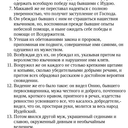
одержать всеобщую победу над бывшими с Иудою.
Маккавей же не переставал надеяться с полною
уверенностью, что получит заступление от Господа.
Он убеждал бывших с ним не страшиться нашествия
язычников, но, воспоминая прежде бывшие опыты
небесной помощи, и ныне ожидать себе победы и
помощи от Вседержителя.
Утешая их обетованиями закона и пророков,
припоминая им подвиги, совершенные ими самими, он
одушевил их мужеством.
Возбуждая дух их, он убеждал их, указывая притом на
вероломство язычников и нарушение ими клятв.
Вооружил же он каждого не столько крепкими щитами
и копьями, сколько убедительными добрыми речами, и
притом всех обрадовал рассказом о достойном вероятия
сновидении.
Видение же его было такое: он видел Онию, бывшего
первосвященника, мужа честного и доброго, почтенного
видом, кроткого нравом, приятного в речах, издетства
ревностно усвоившего все, что касалось добродетели,-
видел, что он, простирая руки, молится за весь народ
Иудейский.
Потом явился другой муж, украшенный сединами и
славою, окруженный дивным и необычайным
величием.