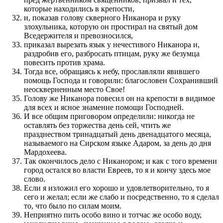
которые находились в крепости,
и, показав голову скверного Никанора и руку
злохульника, которую он простирал на святый дом
Вседержителя и превозносился,
приказал вырезать язык у нечестивого Никанора и,
раздробив его, разбросать птицам, руку же безумца
повесить против храма.
Тогда все, обращаясь к небу, прославляли явившего
помощь Господа и говорили: благословен Сохранивший
неоскверненным место Свое!
Голову же Никанора повесил он на крепости в видимое
для всех и ясное знамение помощи Господней.
И все общим приговором определили: никогда не
оставлять без торжества день сей, чтить же
празднеством тринадцатый день двенадцатого месяца,
называемого на Сирском языке Адаром, за день до дня
Мардохеева.
Так окончилось дело с Никанором; и как с того времени
город остался во власти Евреев, то я и кончу здесь мое
слово.
Если я изложил его хорошо и удовлетворительно, то я
сего и желал; если же слабо и посредственно, то я сделал
то, что было по силам моим.
Неприятно пить особо вино и тотчас же особо воду,