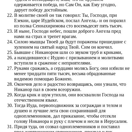
одерживается победа, но Сам Он, как Ему угодно,
дарует победу достойным.
В молитве своей он так говорил: Ты, Господи, при
Езекии, царе Иудейском, послал Ангела,- и он поразил
из полка Сеннахиримова сто восемьдесят пять тысяч.
И ныне, Господи небес, пошли доброго Ангела пред
нами на страх и трепет врагам.
Силою мышцы Твоей да будут поражены пришедшие с
хулением на святый народ Твой. Сим он кончил.
Бывшие с Никанором шли со звуком труб и криками,
а находившиеся с Иудою с призыванием и молитвами
вступили в сражение с неприятелями.
Руками сражаясь, а сердцами молясь Богу, они избили не
менее тридцати пяти тысяч, весьма обрадованные
видимою помощью Божиею.
Окончив дело и радостно возвращаясь, они узнали, что
Никанор пал в своем всеоружии.
Когда крик и шум утихли, они восхвалили Господа на
отечественном языке.
Тогда Иуда, первоподвижник за сограждан и телом и
душею и лучшие лета свои сохранивший для
одноплеменников, дал приказание, чтобы отсекли
голову Никанора и руку с плечом и несли в Иерусалим.
Придя туда, он созвал одноплеменников и поставил
пред жертвенником священников, призвал и тех,