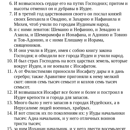
И возвысилось сердце его на путях Господних; притом и
высоты отменил он и дубравы в Иудее.
И в третий год царствования своего он послал князей
своих Бенхаила и Овадию, и Захарию и Нафанаила и
Михея, чтоб учили по городам Иудиным народ,
и с ними левитов: Шемаию и Нефанию, и Зевадию и
Азаила, и Шемирамофа и Ионафана, и Адонию и Товию
и Тов-Адонию, и с ними Елишаму и Иорама,
священников.
И они учили в Иудее, имея с собою книгу закона
Господня; и обходили все города Иудеи и учили народ.
И был страх Господень на всех царствах земель, которые
вокруг Иудеи, и не воевали с Иосафатом.
А от Филистимлян приносили Иосафату дары и в дань
серебро; также Аравитяне пригоняли к нему мелкий
скот: овнов семь тысяч семьсот и козлов семь тысяч
семьсот.
И возвышался Иосафат все более и более и построил в
Иудее крепости и города для запасов.
Много было у него запасов в городах Иудейских, а в
Иерусалиме людей военных, храбрых.
И вот список их по поколениям их: у Иуды начальники
тысяч: Адна начальник, и у него отличных воинов
триста тысяч;
за ним Иоханан начальник, и у него двести восемьдесят