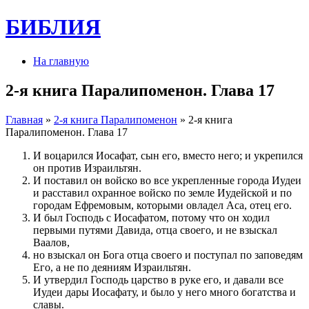
БИБЛИЯ
На главную
2-я книга Паралипоменон. Глава 17
Главная
»
2-я книга Паралипоменон
» 2-я книга
Паралипоменон. Глава 17
И воцарился Иосафат, сын его, вместо него; и укрепился
он против Израильтян.
И поставил он войско во все укрепленные города Иудеи
и расставил охранное войско по земле Иудейской и по
городам Ефремовым, которыми овладел Аса, отец его.
И был Господь с Иосафатом, потому что он ходил
первыми путями Давида, отца своего, и не взыскал
Ваалов,
но взыскал он Бога отца своего и поступал по заповедям
Его, а не по деяниям Израильтян.
И утвердил Господь царство в руке его, и давали все
Иудеи дары Иосафату, и было у него много богатства и
славы.