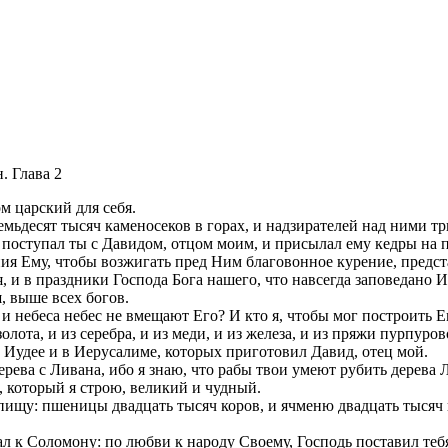
. Глава 2
 царский для себя.
ьдесят тысяч каменосеков в горах, и надзирателей над ними тр
 поступал ты с Давидом, отцом моим, и присылал ему кедры на п
ния Ему, чтобы возжигать пред Ним благовонное курение, предс
, и в праздники Господа Бога нашего, что навсегда заповедано 
, выше всех богов.
 и небеса небес не вмещают Его? И кто я, чтобы мог построить Е
лота, и из серебра, и из меди, и из железа, и из пряжи пурпуро
в Иудее и в Иерусалиме, которых приготовил Давид, отец мой.
рева с Ливана, ибо я знаю, что рабы твои умеют рубить дерева 
, который я строю, великий и чудный.
 пищу: пшеницы двадцать тысяч коров, и ячменю двадцать тысяч к
л к Соломону: по любви к народу Своему, Господь поставил теб