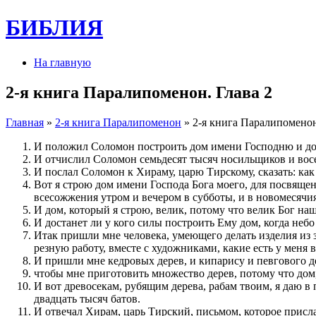
БИБЛИЯ
На главную
2-я книга Паралипоменон. Глава 2
Главная
»
2-я книга Паралипоменон
» 2-я книга Паралипоменон
И положил Соломон построить дом имени Господню и дом
И отчислил Соломон семьдесят тысяч носильщиков и восем
И послал Соломон к Хираму, царю Тирскому, сказать: как
Вот я строю дом имени Господа Бога моего, для посвяще
всесожжения утром и вечером в субботы, и в новомесячия
И дом, который я строю, велик, потому что велик Бог наш
И достанет ли у кого силы построить Ему дом, когда небо
Итак пришли мне человека, умеющего делать изделия из зо
резную работу, вместе с художниками, какие есть у меня 
И пришли мне кедровых дерев, и кипарису и певгового де
чтобы мне приготовить множество дерев, потому что дом
И вот древосекам, рубящим дерева, рабам твоим, я даю в
двадцать тысяч батов.
И отвечал Хирам, царь Тирский, письмом, которое присла