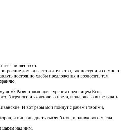
и тысячи шестьсот.
остроение дома для его жительства, так поступи и со мною.
тавлять постоянно хлебы предложения и возносить там
Израилю.
му дом? Разве только для курения пред лицем Его.
вого, багряного и яхонтового цвета, и знающего вырезывать
Ливанские. И вот рабы мои пойдут с рабами твоими,
оров, и вина двадцать тысяч батов, и оливкового масла
я царем над ним.