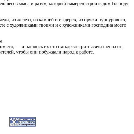
меющего смысл и разум, который намерен строить дом Господу
ди, из железа, из камней и из дерев, из пряжи пурпурового,
вместе с художниками твоими и с художниками господина моего
м.
м его, — и нашлось их сто пятьдесят три тысячи шестьсот.
ателей, чтобы они побуждали народ к работе.