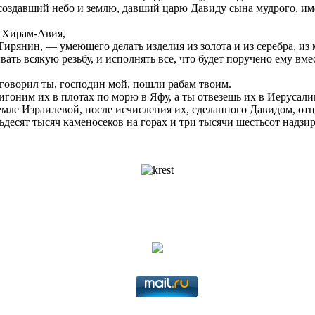
 создавший небо и землю, давший царю Давиду сына мудрого, и
, Хирам-Авия,
рянин, — умеющего делать изделия из золота и из серебра, из ме
ывать всякую резьбу, и исполнять все, что будет поручено ему 
 говорил ты, господин мой, пошли рабам твоим.
игоним их в плотах по морю в Яфу, а ты отвезешь их в Иерусали
ле Израилевой, после исчисления их, сделанного Давидом, отцо
ьдесят тысяч каменосеков на горах и три тысячи шестьсот надзир