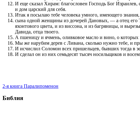
И еще сказал Хирам: благословен Господь Бог Израилев,
и дом царский для себя.
Итак я посылаю тебе человека умного, имеющего знания
сына одной женщины из дочерей Дановых, — а отец его Ти
яхонтового цвета, и из виссона, и из багряницы, и вырез
Давида, отца твоего.
А пшеницу и ячмень, оливковое масло и вино, о которых
Мы же нарубим дерев с Ливана, сколько нужно тебе, и пр
И исчислил Соломон всех пришельцев, бывших тогда в зем
И сделал он из них семьдесят тысяч носильщиков и восем
2-я книга Паралипоменон
Библия