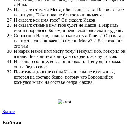
с Ним.
И сказал: отпусти Меня, ибо взошла заря. Иаков сказал:
не отпущу Тебя, пока не благословишь меня.
И сказал: как имя твое? Он сказал: Иаков.
И сказал: отныне имя тебе будет не Иаков, а Израиль,
ибо ты боролся с Богом, и человеков одолевать будешь.
Спросил и Иаков, говоря: скажи имя Твое. И Он сказал:
на что ты спрашиваешь о имени Моем? И благословил
его там.
И нарек Иаков имя месту тому: Пенуэл; ибо, говорил он,
я видел Бога лицем к лицу, и сохранилась душа моя.
И взошло солнце, когда он проходил Пенуэл; и хромал
он на бедро свое.
Поэтому и доныне сыны Израилевы не едят жилы,
которая на составе бедра, потому что Боровшийся
коснулся жилы на составе бедра Иакова.
Бытие
Библия