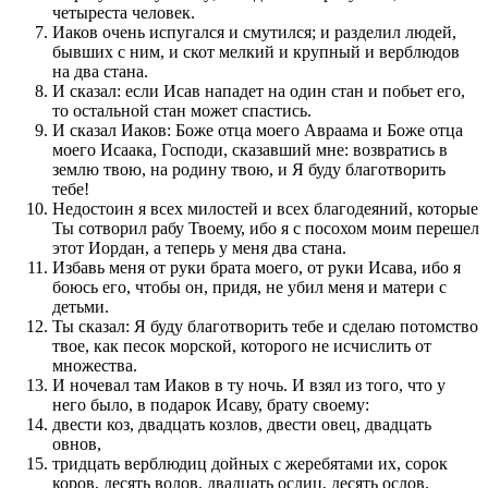
четыреста человек.
Иаков очень испугался и смутился; и разделил людей,
бывших с ним, и скот мелкий и крупный и верблюдов
на два стана.
И сказал: если Исав нападет на один стан и побьет его,
то остальной стан может спастись.
И сказал Иаков: Боже отца моего Авраама и Боже отца
моего Исаака, Господи, сказавший мне: возвратись в
землю твою, на родину твою, и Я буду благотворить
тебе!
Недостоин я всех милостей и всех благодеяний, которые
Ты сотворил рабу Твоему, ибо я с посохом моим перешел
этот Иордан, а теперь у меня два стана.
Избавь меня от руки брата моего, от руки Исава, ибо я
боюсь его, чтобы он, придя, не убил меня и матери с
детьми.
Ты сказал: Я буду благотворить тебе и сделаю потомство
твое, как песок морской, которого не исчислить от
множества.
И ночевал там Иаков в ту ночь. И взял из того, что у
него было, в подарок Исаву, брату своему:
двести коз, двадцать козлов, двести овец, двадцать
овнов,
тридцать верблюдиц дойных с жеребятами их, сорок
коров, десять волов, двадцать ослиц, десять ослов.