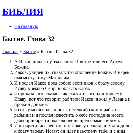
БИБЛИЯ
На главную
Бытие. Глава 32
Главная
»
Бытие
» Бытие. Глава 32
А Иаков пошел путем своим. И встретили его Ангелы
Божии.
Иаков, увидев их, сказал: это ополчение Божие. И нарек
имя месту тому: Маханаим.
И послал Иаков пред собою вестников к брату своему
Исаву в землю Сеир, в область Едом,
и приказал им, сказав: так скажите господину моему
Исаву: вот что говорит раб твой Иаков: я жил у Лавана и
прожил доныне;
и есть у меня волы и ослы и мелкий скот, и рабы и
рабыни; и я послал известить о себе господина моего,
дабы приобрести благоволение пред очами твоими.
И возвратились вестники к Иакову и сказали: мы ходили
к брату твоему Исаву; он идет навстречу тебе, и с ним