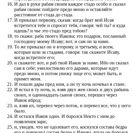
И дал в руки рабам своим каждое стадо особо и сказал
рабам своим: пойдите предо мною и оставляйте
расстояние от стада до стада.
И приказал первому, сказав: когда брат мой Исав
встретится тебе и спросит тебя, говоря: чей ты? и куда
идешь? и чье это стадо пред тобою?
то скажи: раба твоего Иакова; это подарок, посланный
господину моему Исаву; вот, и сам он за нами.
То же приказал он и второму, и третьему, и всем,
которые шли за стадами, говоря: так скажите Исаву,
когда встретите его;
и скажите: вот, и раб твой Иаков за нами. Ибо он сказал
сам в себе: умилостивлю его дарами, которые идут
предо мною, и потом увижу лице его; может быть, и
примет меня.
И пошли дары пред ним, а он ту ночь ночевал в стане.
И встал в ту ночь, и, взяв двух жен своих и двух рабынь
своих, и одиннадцать сынов своих, перешел через
Иавок вброд;
и, взяв их, перевел через поток, и перевел все, что у него
было.
И остался Иаков один. И боролся Некто с ним до
появления зари;
и, увидев, что не одолевает его, коснулся состава бедра
его и повредил состав бедра у Иакова, когда он боролся