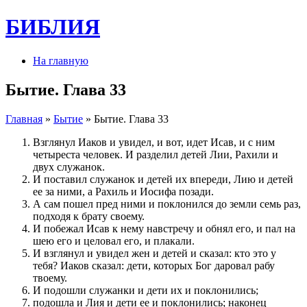
БИБЛИЯ
На главную
Бытие. Глава 33
Главная
»
Бытие
» Бытие. Глава 33
Взглянул Иаков и увидел, и вот, идет Исав, и с ним
четыреста человек. И разделил детей Лии, Рахили и
двух служанок.
И поставил служанок и детей их впереди, Лию и детей
ее за ними, а Рахиль и Иосифа позади.
А сам пошел пред ними и поклонился до земли семь раз,
подходя к брату своему.
И побежал Исав к нему навстречу и обнял его, и пал на
шею его и целовал его, и плакали.
И взглянул и увидел жен и детей и сказал: кто это у
тебя? Иаков сказал: дети, которых Бог даровал рабу
твоему.
И подошли служанки и дети их и поклонились;
подошла и Лия и дети ее и поклонились; наконец