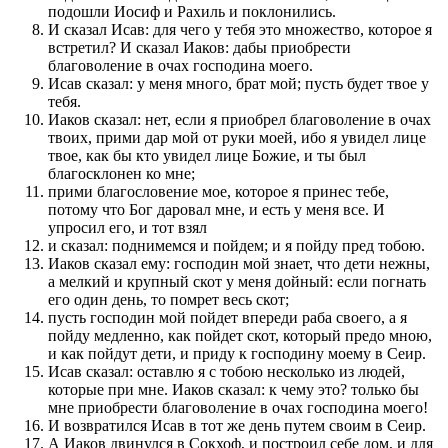
подошли Иосиф и Рахиль и поклонились.
И сказал Исав: для чего у тебя это множество, которое я
встретил? И сказал Иаков: дабы приобрести
благоволение в очах господина моего.
Исав сказал: у меня много, брат мой; пусть будет твое у
тебя.
Иаков сказал: нет, если я приобрел благоволение в очах
твоих, прими дар мой от руки моей, ибо я увидел лице
твое, как бы кто увидел лице Божие, и ты был
благосклонен ко мне;
прими благословение мое, которое я принес тебе,
потому что Бог даровал мне, и есть у меня все. И
упросил его, и тот взял
и сказал: поднимемся и пойдем; и я пойду пред тобою.
Иаков сказал ему: господин мой знает, что дети нежны,
а мелкий и крупный скот у меня дойный: если погнать
его один день, то помрет весь скот;
пусть господин мой пойдет впереди раба своего, а я
пойду медленно, как пойдет скот, который предо мною,
и как пойдут дети, и приду к господину моему в Сеир.
Исав сказал: оставлю я с тобою несколько из людей,
которые при мне. Иаков сказал: к чему это? только бы
мне приобрести благоволение в очах господина моего!
И возвратился Исав в тот же день путем своим в Сеир.
А Иаков двинулся в Сокхоф, и построил себе дом, и для