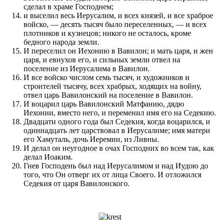
сделал в храме Господнем;
и выселил весь Иерусалим, и всех князей, и все храброе
войско, — десять тысяч было переселенных, — и всех
плотников и кузнецов; никого не осталось, кроме
бедного народа земли.
И переселил он Иехонию в Вавилон; и мать царя, и жен
царя, и евнухов его, и сильных земли отвел на
поселение из Иерусалима в Вавилон.
И все войско числом семь тысяч, и художников и
строителей тысячу, всех храбрых, ходящих на войну,
отвел царь Вавилонский на поселение в Вавилон.
И воцарил царь Вавилонский Матфанию, дядю
Иехонии, вместо него, и переменил имя его на Седекию.
Двадцати одного года был Седекия, когда воцарился, и
одиннадцать лет царствовал в Иерусалиме; имя матери
его Хамуталь, дочь Иеремии, из Ливны.
И делал он неугодное в очах Господних во всем так, как
делал Иоаким.
Гнев Господень был над Иерусалимом и над Иудою до
того, что Он отверг их от лица Своего. И отложился
Седекия от царя Вавилонского.