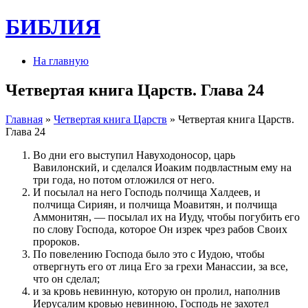
БИБЛИЯ
На главную
Четвертая книга Царств. Глава 24
Главная
»
Четвертая книга Царств
» Четвертая книга Царств.
Глава 24
Во дни его выступил Навуходоносор, царь
Вавилонский, и сделался Иоаким подвластным ему на
три года, но потом отложился от него.
И посылал на него Господь полчища Халдеев, и
полчища Сириян, и полчища Моавитян, и полчища
Аммонитян, — посылал их на Иуду, чтобы погубить его
по слову Господа, которое Он изрек чрез рабов Своих
пророков.
По повелению Господа было это с Иудою, чтобы
отвергнуть его от лица Его за грехи Манассии, за все,
что он сделал;
и за кровь невинную, которую он пролил, наполнив
Иерусалим кровью невинною, Господь не захотел