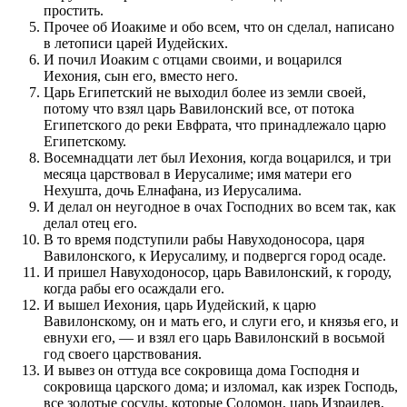
простить.
Прочее об Иоакиме и обо всем, что он сделал, написано
в летописи царей Иудейских.
И почил Иоаким с отцами своими, и воцарился
Иехония, сын его, вместо него.
Царь Египетский не выходил более из земли своей,
потому что взял царь Вавилонский все, от потока
Египетского до реки Евфрата, что принадлежало царю
Египетскому.
Восемнадцати лет был Иехония, когда воцарился, и три
месяца царствовал в Иерусалиме; имя матери его
Нехушта, дочь Елнафана, из Иерусалима.
И делал он неугодное в очах Господних во всем так, как
делал отец его.
В то время подступили рабы Навуходоносора, царя
Вавилонского, к Иерусалиму, и подвергся город осаде.
И пришел Навуходоносор, царь Вавилонский, к городу,
когда рабы его осаждали его.
И вышел Иехония, царь Иудейский, к царю
Вавилонскому, он и мать его, и слуги его, и князья его, и
евнухи его, — и взял его царь Вавилонский в восьмой
год своего царствования.
И вывез он оттуда все сокровища дома Господня и
сокровища царского дома; и изломал, как изрек Господь,
все золотые сосуды, которые Соломон, царь Израилев,