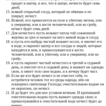
придет в шатер, и все, что в шатре, нечисто будет семь
дней;
всякий открытый сосуд, который не обвязан и не
покрыт, нечист.
Всякий, кто прикоснется на поле к убитому мечом, или
к умершему, или к кости человеческой, или ко гробу,
нечист будет семь дней.
Для нечистого пусть возьмут пепла той сожженной
жертвы за грех и нальют на него живой воды в сосуд;
и пусть кто-нибудь чистый возьмет иссоп, и омочит его
в воде, и окропит шатер и все сосуды и людей, которые
находятся в нем, и прикоснувшегося к кости
человеческой, или к убитому, или к умершему, или ко
гробу;
и пусть окропит чистый нечистого в третий и седьмой
день, и очистит его в седьмой день; и вымоет он одежды
свои, и омоет тело свое водою, и к вечеру будет чист.
Если же кто будет нечист и не очистит себя, то
истребится человек тот из среды народа, ибо он
осквернил святилище Господа; очистительною водою он
не окроплен, он нечист.
И да будет это для них уставом вечным. И кропивший
очистительною водою пусть вымоет одежды свои; и
прикоснувшийся к очистительной воде нечист будет до
вечера.