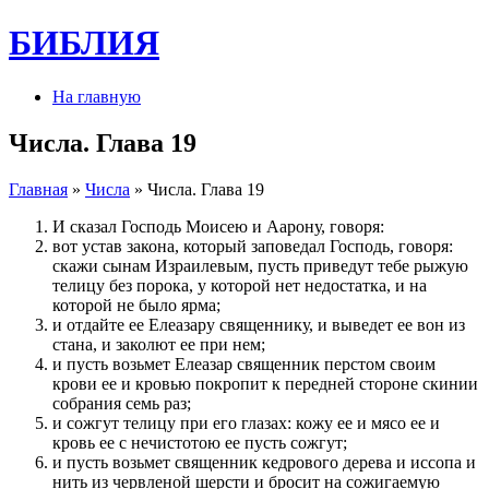
БИБЛИЯ
На главную
Числа. Глава 19
Главная
»
Числа
» Числа. Глава 19
И сказал Господь Моисею и Аарону, говоря:
вот устав закона, который заповедал Господь, говоря:
скажи сынам Израилевым, пусть приведут тебе рыжую
телицу без порока, у которой нет недостатка, и на
которой не было ярма;
и отдайте ее Елеазару священнику, и выведет ее вон из
стана, и заколют ее при нем;
и пусть возьмет Елеазар священник перстом своим
крови ее и кровью покропит к передней стороне скинии
собрания семь раз;
и сожгут телицу при его глазах: кожу ее и мясо ее и
кровь ее с нечистотою ее пусть сожгут;
и пусть возьмет священник кедрового дерева и иссопа и
нить из червленой шерсти и бросит на сожигаемую