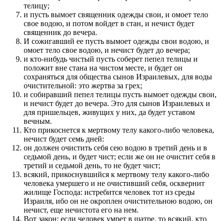
телицу;
и пусть вымоет священник одежды свои, и омоет тело
свое водою, и потом войдет в стан, и нечист будет
священник до вечера.
И сожигавший ее пусть вымоет одежды свои водою, и
омоет тело свое водою, и нечист будет до вечера;
и кто-нибудь чистый пусть соберет пепел телицы и
положит вне стана на чистом месте, и будет он
сохраняться для общества сынов Израилевых, для воды
очистительной: это жертва за грех;
и собиравший пепел телицы пусть вымоет одежды свои,
и нечист будет до вечера. Это для сынов Израилевых и
для пришельцев, живущих у них, да будет уставом
вечным.
Кто прикоснется к мертвому телу какого-либо человека,
нечист будет семь дней:
он должен очистить себя сею водою в третий день и в
седьмой день, и будет чист; если же он не очистит себя в
третий и седьмой день, то не будет чист;
всякий, прикоснувшийся к мертвому телу какого-либо
человека умершего и не очистивший себя, осквернит
жилище Господа: истребится человек тот из среды
Израиля, ибо он не окроплен очистительною водою, он
нечист, еще нечистота его на нем.
Вот закон: если человек умрет в шатре, то всякий, кто