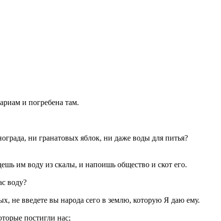
ариам и погребена там.
инограда, ни гранатовых яблок, ни даже воды для питья?
едешь им воду из скалы, и напоишь общество и скот его.
ас воду?
х, не введете вы народа сего в землю, которую Я даю ему.
оторые постигли нас;