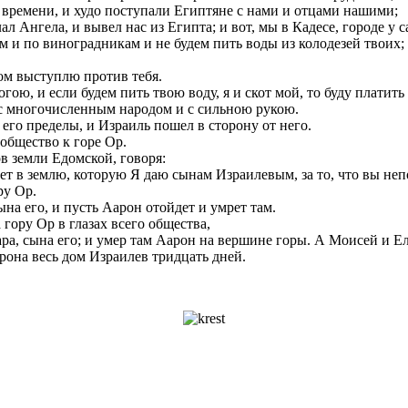
времени, и худо поступали Египтяне с нами и отцами нашими;
л Ангела, и вывел нас из Египта; и вот, мы в Кадесе, городе у с
м и по виноградникам и не будем пить воды из колодезей твоих;
чом выступлю против тебя.
, и если будем пить твою воду, я и скот мой, то буду платить з
 с многочисленным народом и с сильною рукою.
его пределы, и Израиль пошел в сторону от него.
общество к горе Ор.
в земли Едомской, говоря:
дет в землю, которую Я даю сынам Израилевым, за то, что вы 
ру Ор.
ына его, и пусть Аарон отойдет и умрет там.
гору Ор в глазах всего общества,
ара, сына его; и умер там Аарон на вершине горы. А Моисей и Ел
рона весь дом Израилев тридцать дней.