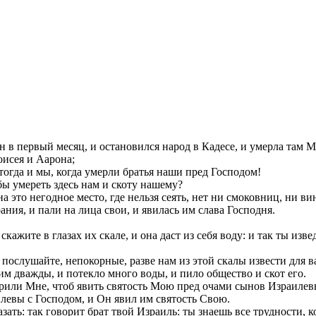
в первый месяц, и остановился народ в Кадесе, и умерла там М
оисея и Аарона;
 тогда и мы, когда умерли братья наши пред Господом!
ы умереть здесь нам и скоту нашему?
на это негодное место, где нельзя сеять, нет ни смоковниц, ни в
ния, и пали на лица свои, и явилась им слава Господня.
скажите в глазах их скале, и она даст из себя воду: и так ты изв
 послушайте, непокорные, разве нам из этой скалы извести для в
м дважды, и потекло много воды, и пило общество и скот его.
ерили Мне, чтоб явить святость Мою пред очами сынов Израилевы
левы с Господом, и Он явил им святость Свою.
ать: так говорит брат твой Израиль: ты знаешь все трудности, к