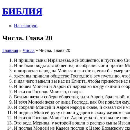
БИБЛИЯ
На главную
Числа. Глава 20
Главная
»
Числа
» Числа. Глава 20
И пришли сыны Израилевы, все общество, в пустыню Син 
И не было воды для общества, и собрались они против М
и возроптал народ на Моисея и сказал: о, если бы умерли
зачем вы привели общество Господне в эту пустыню, чтоб
и для чего вывели вы нас из Египта, чтобы привести нас 
И пошел Моисей и Аарон от народа ко входу скинии собра
И сказал Господь Моисею, говоря:
Возьми жезл и собери общество, ты и Аарон, брат твой, и 
И взял Моисей жезл от лица Господа, как Он повелел ему.
И собрали Моисей и Аарон народ к скале, и сказал он им:
И поднял Моисей руку свою и ударил в скалу жезлом свои
И сказал Господь Моисею и Аарону: за то, что вы не пов
Это вода Меривы, у которой вошли в распрю сыны Израи
И послал Моисей из Кадеса послов к Царю Едомскому сказ