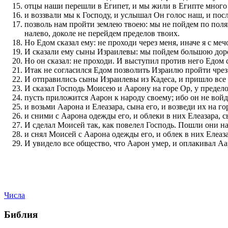
отцы наши перешли в Египет, и мы жили в Египте много 
и воззвали мы к Господу, и услышал Он голос наш, и посла
позволь нам пройти землею твоею: мы не пойдем по поля
налево, доколе не перейдем пределов твоих.
Но Едом сказал ему: не проходи через меня, иначе я с ме
И сказали ему сыны Израилевы: мы пойдем большою дорогою
Но он сказал: не проходи. И выступил против него Едом
Итак не согласился Едом позволить Израилю пройти чрез 
И отправились сыны Израилевы из Кадеса, и пришло все 
И сказал Господь Моисею и Аарону на горе Ор, у предело
пусть приложится Аарон к народу своему; ибо он не вой
и возьми Аарона и Елеазара, сына его, и возведи их на го
и сними с Аарона одежды его, и облеки в них Елеазара, с
И сделал Моисей так, как повелел Господь. Пошли они на 
и снял Моисей с Аарона одежды его, и облек в них Елеаз
И увидело все общество, что Аарон умер, и оплакивал Аа
Числа
Библия