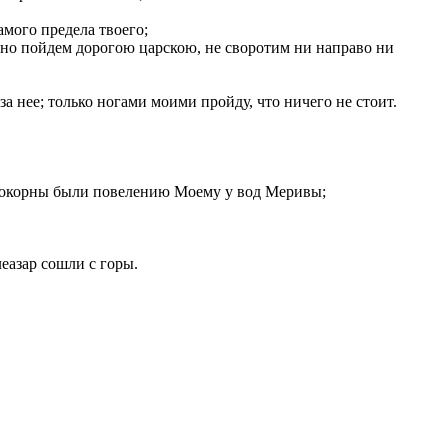
амого предела твоего;
 но пойдем дорогою царскою, не своротим ни направо ни
а нее; только ногами моими пройду, что ничего не стоит.
непокорны были повелению Моему у вод Меривы;
еазар сошли с горы.