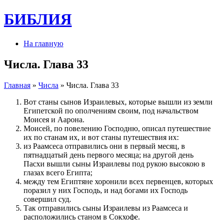
БИБЛИЯ
На главную
Числа. Глава 33
Главная
»
Числа
» Числа. Глава 33
Вот станы сынов Израилевых, которые вышли из земли
Египетской по ополчениям своим, под начальством
Моисея и Аарона.
Моисей, по повелению Господню, описал путешествие
их по станам их, и вот станы путешествия их:
из Раамсеса отправились они в первый месяц, в
пятнадцатый день первого месяца; на другой день
Пасхи вышли сыны Израилевы под рукою высокою в
глазах всего Египта;
между тем Египтяне хоронили всех первенцев, которых
поразил у них Господь, и над богами их Господь
совершил суд.
Так отправились сыны Израилевы из Раамсеса и
расположились станом в Сокхофе.