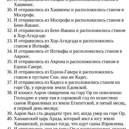
Хашмоне.
И отправились из Хашмоны и расположились станом в
Мосерофе.
И отправились из Мосерофа и расположились станом в
Бене-Яакане.
И отправились из Бене-Яакана и расположились станом
в Хор-Агидгаде.
И отправились из Хор-Агидгада и расположились
станом в Иотвафе.
И отправились от Иотвафы и расположились станом в
Авроне.
И отправились из Аврона и расположились станом в
Ецион-Гавере.
И отправились из Ецион-Гавера и расположились
станом в пустыне Син. она же Кадес.
И отправились из Кадеса и расположились станом на
горе Ор, у пределов земли Едомской.
И взошел Аарон священник на гору Ор по повелению
Господню и умер там в сороковой год по исшествии
сынов Израилевых из земли Египетской, в пятый месяц,
в первый день месяца;
Аарон был ста двадцати трех лет, когда умер на горе Ор.
Ханаанский царь Арада, который жил к югу земли
Ханаанской, услышал тогда, что идут сыны Израилевы.
И отправились они от горы Ор и расположились станом