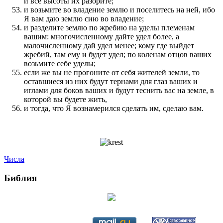
и все высоты их разорите;
и возьмите во владение землю и поселитесь на ней, ибо
Я вам даю землю сию во владение;
и разделите землю по жребию на уделы племенам
вашим: многочисленному дайте удел более, а
малочисленному дай удел менее; кому где выйдет
жребий, там ему и будет удел; по коленам отцов ваших
возьмите себе уделы;
если же вы не прогоните от себя жителей земли, то
оставшиеся из них будут тернами для глаз ваших и
иглами для боков ваших и будут теснить вас на земле, в
которой вы будете жить,
и тогда, что Я вознамерился сделать им, сделаю вам.
Числа
Библия