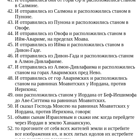
в Салмоне.
И отправились из Салмона и расположились станом в
Пуноне.
И отправились из Пунона и расположились станом в
Овофе.
И отправились из Овофа и расположились станом в
Ийм-Авариме, на пределах Моава.
И отправились из Ийма и расположились станом в
Дивон-Гаде.
И отправились из Дивон-Гада и расположились станом
в Алмон-Дивлафаиме.
И отправились из Алмон-Дивлафаима и расположились
станом на горах Аваримских пред Нево.
И отправились от гор Аваримских и расположились
станом на равнинах Моавитских у Иордана, против
Иерихона;
они расположились станом у Иордана от Беф-Иешимофа
до Аве-Ситтима на равнинах Моавитских.
И сказал Господь Моисею на равнинах Моавитских у
Иордана, против Иерихона, говоря:
объяви сынам Израилевым и скажи им: когда перейдете
через Иордан в землю Ханаанскую,
то прогоните от себя всех жителей земли и истребите
все изображения их, и всех литых идолов их истребите