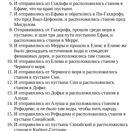
И отправились из Сокхофа и расположились станом в
Ефаме, что на краю пустыни.
И отправились из Ефама и обратились к Пи-Гахирофу,
что пред Ваал-Цефоном, и расположились станом пред
Мигдолом.
Отправившись от Гахирофа, прошли среди моря в
пустыню, и шли три дня пути пустынею Ефам, и
расположились станом в Мерре.
И отправились из Мерры и пришли в Елим; в Елиме же
было двенадцать источников воды и семьдесят
финиковых дерев, и расположились там станом.
И отправились из Елима и расположились станом у
Чермного моря.
И отправились от Чермного моря и расположились
станом в пустыне Син.
И отправились из пустыни Син и расположились
станом в Дофке.
И отправились из Дофки и расположились станом в
Алуше.
И отправились из Алуша и расположились станом в
Рефидиме, и не было там воды, чтобы пить народу.
И отправились из Рефидима и расположились станом в
пустыне Синайской.
И отправились из пустыни Синайской и расположились
станом в Киброт-Гаттааве.