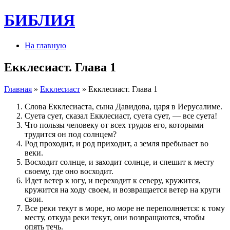
БИБЛИЯ
На главную
Екклесиаст. Глава 1
Главная
»
Екклесиаст
» Екклесиаст. Глава 1
Слова Екклесиаста, сына Давидова, царя в Иерусалиме.
Суета сует, сказал Екклесиаст, суета сует, — все суета!
Что пользы человеку от всех трудов его, которыми
трудится он под солнцем?
Род проходит, и род приходит, а земля пребывает во
веки.
Восходит солнце, и заходит солнце, и спешит к месту
своему, где оно восходит.
Идет ветер к югу, и переходит к северу, кружится,
кружится на ходу своем, и возвращается ветер на круги
свои.
Все реки текут в море, но море не переполняется: к тому
месту, откуда реки текут, они возвращаются, чтобы
опять течь.