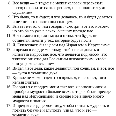
Все вещи — в труде: не может человек пересказать
всего; не насытится око зрением, не наполнится ухо
слушанием.
Что было, то и будет; и что делалось, то и будет делаться,
и нет ничего нового под солнцем.
Бывает нечто, о чем говорят: «смотри, вот это новое»;
но это было уже в веках, бывших прежде нас.
Нет памяти о прежнем; да и о том, что будет, не
останется памяти у тех, которые будут после.
Я, Екклесиаст, был царем над Израилем в Иерусалиме;
и предал я сердце мое тому, чтобы исследовать и
испытать мудростью все, что делается под небом: это
тяжелое занятие дал Бог сынам человеческим, чтобы
они упражнялись в нем.
Видел я все дела, какие делаются под солнцем, и вот, все
— суета и томление духа!
Кривое не может сделаться прямым, и чего нет, того
нельзя считать.
Говорил я с сердцем моим так: вот, я возвеличился и
приобрел мудрости больше всех, которые были прежде
меня над Иерусалимом, и сердце мое видело много
мудрости и знания.
И предал я сердце мое тому, чтобы познать мудрость и
познать безумие и глупость: узнал, что и это —
томление духа;